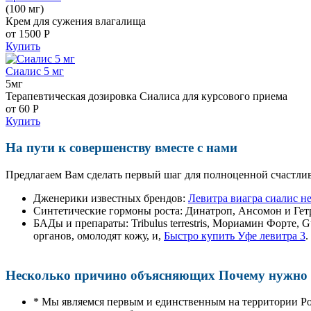
(100 мг)
Крем для сужения влагалища
от 1500
Р
Купить
Сиалис 5 мг
5мг
Терапевтическая дозировка Сиалиса для курсового приема
от 60
Р
Купить
На пути к совершенству вместе с нами
Предлагаем Вам сделать первый шаг для полноценной счастлив
Дженерики известных брендов:
Левитра виагра сиалис н
Синтетические гормоны роста
: Динатроп, Ансомон и Гет
БАДы и препараты:
Tribulus terrestris, Мориамин Форте
органов, омолодят кожу, и,
Быстро купить Уфе левитра 3
.
Несколько причино объясняющих Почему нужно п
* Мы являемся первым и единственным на территории Р