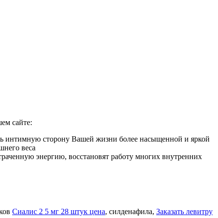
ем сайте:
ать интимную сторону Вашей жизни более насыщенной и яркой
шнего веса
 утраченную энергию, восстановят работу многих внутренних
иков
Сиалис 2 5 мг 28 штук цена
, силденафила
,
Заказать левитру