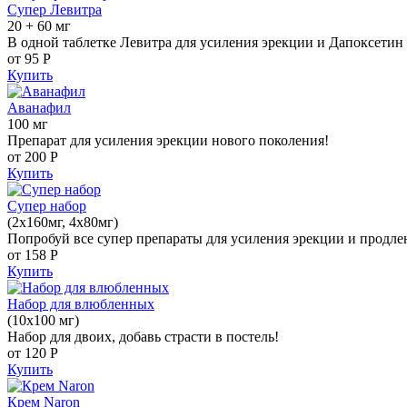
Супер Левитра
20 + 60 мг
В одной таблетке Левитра для усиления эрекции и Дапоксетин 
от 95
Р
Купить
Аванафил
100 мг
Препарат для усиления эрекции нового поколения!
от 200
Р
Купить
Супер набор
(2х160мг, 4х80мг)
Попробуй все супер препараты для усиления эрекции и продле
от 158
Р
Купить
Набор для влюбленных
(10х100 мг)
Набор для двоих, добавь страсти в постель!
от 120
Р
Купить
Крем Naron