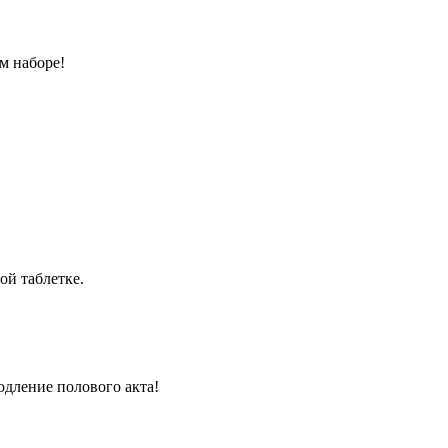
м наборе!
ой таблетке.
одление полового акта!