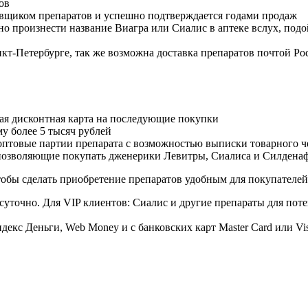
ов
авщиком препаратов и успешно подтверждается годами продаж
но произнести название Виагра или Сиалис в аптеке вслух, под
нкт-Петербурге, так же возможна доставка препаратов почтой Ро
ая дисконтная карта на последующие покупки
му более 5 тысяч рублей
овые партии препарата с возможностью выписки товарного ч
 позволяющие покупать дженерики Левитры, Сиалиса и Силдена
обы сделать приобретение препаратов удобным для покупателей
суточно. Для VIP клиентов: Сиалис и другие препараты для поте
екс Деньги, Web Money и с банковских карт Master Card или Vi