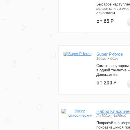
Быстрое наступле
эффекта и совмес
алкоголем.
от 65
Р
Super P-force
100мг + 60мг
Самые популярные
в одной таблетке 
Дапоксетин.
от 200
Р
Набор Классиче
(2x100мг, 4x20мг)
Попробуй и выбер
понравившийся пре