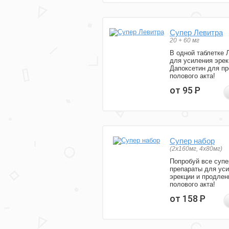
Супер Левитра
20 + 60 мг
В одной таблетке 
для усиления эрек
Дапоксетин для п
полового акта!
от 95
Р
Супер набор
(2х160мг, 4х80мг)
Попробуй все супе
препараты для ус
эрекции и продлен
полового акта!
от 158
Р