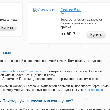
Сиалис 5 мг
5мг
 влагалища
Терапевтическая дозировка
Сиалиса для курсового
приема
Купить
от 60
Р
Купить
с нами
я полноценной счастливой инитмной жизни. Вам помогут средства,
сиалис в Москве 14 шт по 5 мг
, Левитра и Сиалис, а также Попперсы
ей жизни более насыщенной и яркой
п, Ансомон и Гетропин добавят силы, энергии спортсменам и решат
, Мориамин Форте, Guarana и Экдистерон повысят выносливость организма,
т работу многих внутренних органов, омолодят кожу, и,
Как левитра
 Почему нужно покупать именно у нас?
на территории России торговым представителем по продаже препаратов