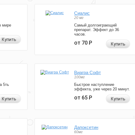
Сиалис
20 мг
в мире
Самый долгоиграющий
препарат. Эффект до 36
часов.
Купить
от 70
Р
Купить
Виагра Софт
100мг
а 5ть
Быстрое наступление
эффекта, уже через 20 минут.
от 65
Р
Купить
Купить
Дапоксетин
60мг