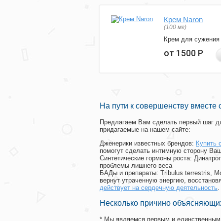
Крем Naron
(100 мг)
Крем для сужения
от 1500
Р
На пути к совершенству вместе 
Предлагаем Вам сделать первый шаг дл
придагаемые на нашем сайте:
Дженерики известных брендов:
Купить 
помогут сделать интимную сторону Ваш
Синтетические гормоны роста
: Динатро
проблемы лишнего веса
БАДы и препараты:
Tribulus terrestris
вернут утраченную энергию, восстановя
действует на сердечную деятельность
.
Несколько причино объясняющих
* Мы являемся первым и единственным 