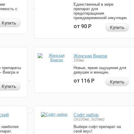
ние
Единственный в мире
тимость с
препарат для
предотвращения
преждевременной эякуляции.
Купить
от 90
Р
Купить
Женская Виагра
100мг
 препараты
Новые, яркие ощущения для
— Виагра и
девушек и женщин.
от 116
Р
Купить
Купить
ский
Софт набор
(3x100мг, 3x20мг)
и наиболее
Выбери софт-препарат на
парат.
свой вкус!