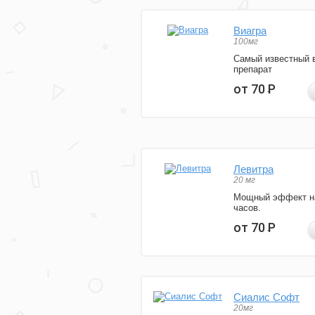
Виагра
100мг
Самый известный 
препарат
от 70
Р
Левитра
20 мг
Мощный эффект н
часов.
от 70
Р
Сиалис Софт
20мг