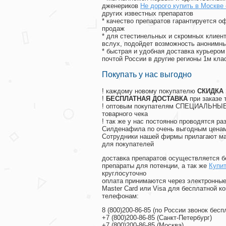
дженериков
Не дорого купить в Москве
других известных препаратов
* качество препаратов гарантируется 
продаж
* для стестинельных и скромных клиент
вслух, подойдет возможность анонимны
* быстрая и удобная доставка курьером
почтой России в другие регионы 1м кла
Покупать у нас выгодно
! каждому новому покупателю
СКИДКА
!
БЕСПЛАТНАЯ ДОСТАВКА
при заказе 
! оптовым покупателям СПЕЦИАЛЬНЫЕ 
товарного чека
! так же у нас постоянно проводятся 
Силденафила по очень выгодным ценам
Cотрудники нашей фирмы прилагают ма
для покупателей
доставка препаратов осуществляется б
препараты для потенции, а так же
Купит
круглосуточно
оплата принимаются через электронные
Master Card или Visa для бесплатной 
телефонам:
8
(800
)200-86-85
(
по России звонок бесп
+7
(800
)200-86-85
(
Санкт-Петербург)
+7
(800
)200-86-85
(
Москва)