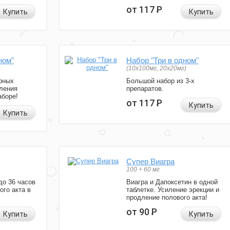
от 117
Р
Купить
Купить
ном"
Набор "Три в одном"
)
(10x100мг, 20x20мг)
рных
Большой набор из 3-х
ления
препаратов.
аборе!
от 117
Р
Купить
Купить
Супер Виагра
100 + 60 мг
до 36 часов
Виагра и Дапоксетин в одной
ого акта в
таблетке. Усиление эрекции и
продление полового акта!
от 90
Р
Купить
Купить