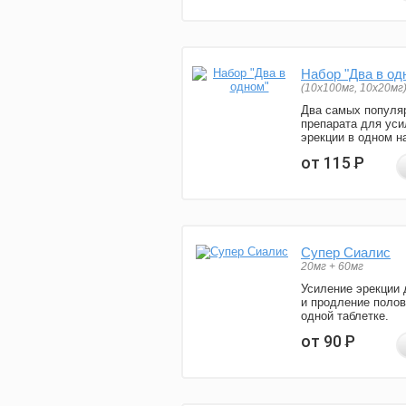
Набор "Два в од
(10x100мг, 10x20мг
Два самых популя
препарата для уси
эрекции в одном н
от 115
Р
Супер Сиалис
20мг + 60мг
Усиление эрекции 
и продление полов
одной таблетке.
от 90
Р