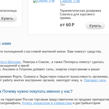
Сиалис 5 мг
5мг
 влагалища
Терапевтическая дозировка
Сиалиса для курсового
приема
Купить
от 60
Р
Купить
с нами
я полноценной счастливой инитмной жизни. Вам помогут средства,
 force Щёлково
, Левитра и Сиалис, а также Попперсы помогут сделать
насыщенной и яркой
п, Ансомон и Гетропин добавят силы, энергии спортсменам и решат
, Мориамин Форте, Guarana и Экдистерон повысят выносливость организма,
т работу многих внутренних органов, омолодят кожу, и,
Препарат сила
 Почему нужно покупать именно у нас?
на территории России торговым представителем по продаже препаратов
 силденафила
,
Купить дапоксетин в узбекистане
и дистрибьютором