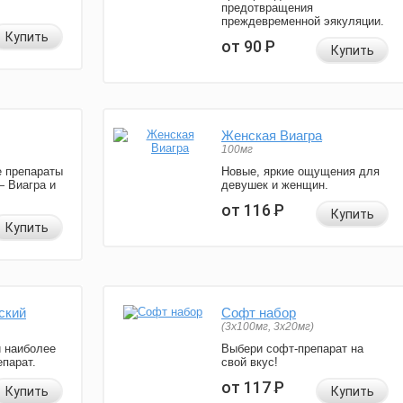
предотвращения
преждевременной эякуляции.
Купить
от 90
Р
Купить
Женская Виагра
100мг
 препараты
Новые, яркие ощущения для
— Виагра и
девушек и женщин.
от 116
Р
Купить
Купить
ский
Софт набор
(3x100мг, 3x20мг)
и наиболее
Выбери софт-препарат на
парат.
свой вкус!
от 117
Р
Купить
Купить