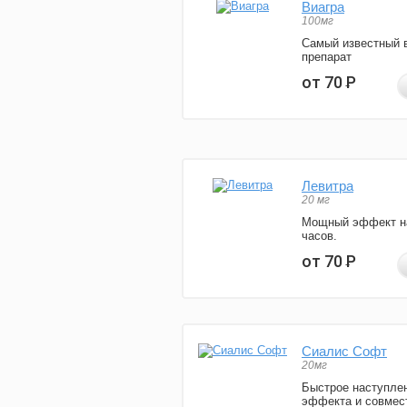
Виагра
100мг
Самый известный 
препарат
от 70
Р
Левитра
20 мг
Мощный эффект н
часов.
от 70
Р
Сиалис Софт
20мг
Быстрое наступле
эффекта и совмес