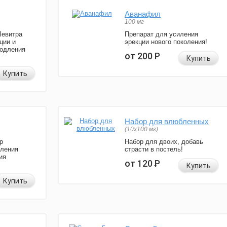
Аванафил
100 мг
Левитра
Препарат для усиления
ции и
эрекции нового поколения!
родления
от 200
Р
Купить
Купить
Набор для влюбленных
(10х100 мг)
р
Набор для двоих, добавь
иления
страсти в постель!
ия
от 120
Р
Купить
Купить