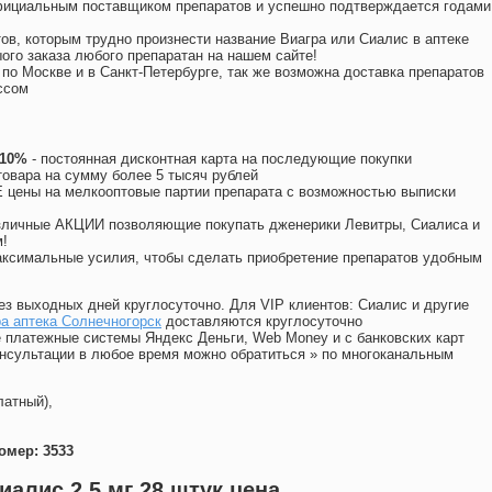
официальным поставщиком препаратов и успешно подтверждается годами
ов, которым трудно произнести название Виагра или Сиалис в аптеке
ого заказа любого препаратан на нашем сайте!
 по Москве и в Санкт-Петербурге, так же возможна доставка препаратов
ссом
 10%
- постоянная дисконтная карта на последующие покупки
товара на сумму более 5 тысяч рублей
цены на мелкооптовые партии препарата с возможностью выписки
различные АКЦИИ позволяющие покупать дженерики Левитры, Сиалиса и
!
ксимальные усилия, чтобы сделать приобретение препаратов удобным
ез выходных дней круглосуточно. Для VIP клиентов: Сиалис и другие
а аптека Солнечногорск
доставляются круглосуточно
 платежные системы Яндекс Деньги, Web Money и с банковских карт
консультации в любое время можно обратиться
»
по многоканальным
латный),
омер: 3533
иалис 2 5 мг 28 штук цена