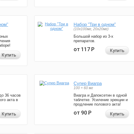
ном"
Набор "Три в одном"
)
(10x100мг, 20x20мг)
рных
Большой набор из 3-х
ления
препаратов.
аборе!
от 117
Р
Купить
Купить
Супер Виагра
100 + 60 мг
до 36 часов
Виагра и Дапоксетин в одной
ого акта в
таблетке. Усиление эрекции и
продление полового акта!
от 90
Р
Купить
Купить