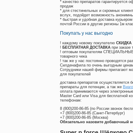
* качество препаратов гарантируется 
продаж
* для стестинельных и скромных клиент
вслух, подойдет возможность анонимны
* быстрая и удобная доставка курьером
почтой России в другие регионы 1м кла
Покупать у нас выгодно
! каждому новому покупателю
СКИДКА
!
БЕСПЛАТНАЯ ДОСТАВКА
при заказе 
! оптовым покупателям СПЕЦИАЛЬНЫЕ 
товарного чека
! так же у нас постоянно проводятся 
Силденафила по очень выгодным ценам
Cотрудники нашей фирмы прилагают ма
для покупателей
доставка препаратов осуществляется б
препараты для потенции, а так же
Виагр
оплата принимаются через электронные
Master Card или Visa для бесплатной 
телефонам:
8
(800
)200-86-85
(
по России звонок бесп
+7
(800
)200-86-85
(
Санкт-Петербург)
+7
(800
)200-86-85
(
Москва)
Обязательно назовите добавочный н
Super p force Щёлково С