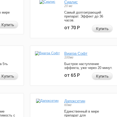
Сиалис
20 мг
в мире
Самый долгоиграющий
препарат. Эффект до 36
часов.
Купить
от 70
Р
Купить
Виагра Софт
100мг
а 5ть
Быстрое наступление
эффекта, уже через 20 минут.
от 65
Р
Купить
Купить
Дапоксетин
60мг
ние
Единственный в мире
тимость с
препарат для