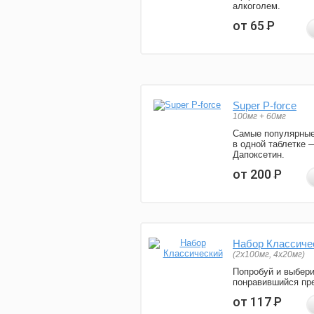
алкоголем.
от 65
Р
Super P-force
100мг + 60мг
Самые популярные
в одной таблетке 
Дапоксетин.
от 200
Р
Набор Классиче
(2x100мг, 4x20мг)
Попробуй и выбер
понравившийся пре
от 117
Р