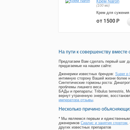
Крем Naron
(100 мг)
Крем для сужения
от 1500
Р
На пути к совершенству вместе 
Предлагаем Вам сделать первый шаг дл
придагаемые на нашем сайте:
Дженерики известных брендов:
Super p
интимную сторону Вашей жизни более 
Синтетические гормоны роста
: Динатро
проблемы лишнего веса
БАДы и препараты:
Tribulus terrestris
вернут утраченную энергию, восстановя
императора отзывы
.
Несколько причино объясняющих
* Мы являемся первым и единственным 
дженериков
Сиалис и занятия спортом
,
других известных препаратов