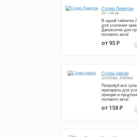
Супер Левитра
20 + 60 мг
В одной таблетке 
для усиления эрек
Дапоксетин для п
полового акта!
от 95
Р
Супер набор
(2х160мг, 4х80мг)
Попробуй все супе
препараты для ус
эрекции и продлен
полового акта!
от 158
Р