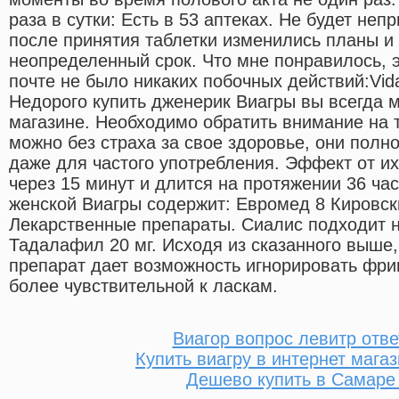
раза в сутки: Есть в 53 аптеках. Не будет не
после принятия таблетки изменились планы и 
неопределенный срок. Что мне понравилось, э
почте не было никаких побочных действий:Vida
Недорого купить дженерик Виагры вы всегда 
магазине. Необходимо обратить внимание на т
можно без страха за свое здоровье, они полн
даже для частого употребления. Эффект от и
через 15 минут и длится на протяжении 36 ча
женской Виагры содержит: Евромед 8 Кировски
Лекарственные препараты. Сиалис подходит н
Тадалафил 20 мг. Исходя из сказанного выше,
препарат дает возможность игнорировать фри
более чувствительной к ласкам.
Виагор вопрос левитр отве
Купить виагру в интернет мага
Дешево купить в Самаре