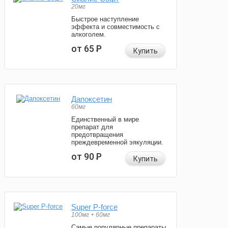
20мг
Быстрое наступление
эффекта и совместимость с
алкоголем.
от 65
Р
Купить
Дапоксетин
60мг
Единственный в мире
препарат для
предотвращения
преждевременной эякуляции.
от 90
Р
Купить
Super P-force
100мг + 60мг
Самые популярные препараты