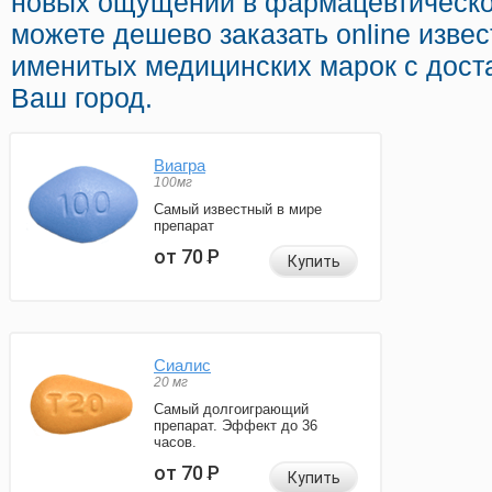
новых ощущений в фармацевтической
можете дешево заказать online изве
именитых медицинских марок с дост
Ваш город.
Виагра
100мг
Самый известный в мире
препарат
от 70
Р
Купить
Сиалис
20 мг
Самый долгоиграющий
препарат. Эффект до 36
часов.
от 70
Р
Купить