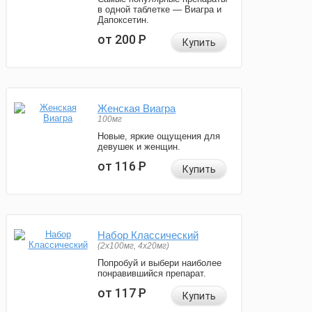
в одной таблетке — Виагра и
Дапоксетин.
от 200
Р
Купить
Женская Виагра
100мг
Новые, яркие ощущения для
девушек и женщин.
от 116
Р
Купить
Набор Классический
(2x100мг, 4x20мг)
Попробуй и выбери наиболее
понравившийся препарат.
от 117
Р
Купить