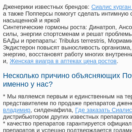
Дженерики известных брендов:
Сиалис курган
а также Попперсы помогут сделать интимную 
насыщенной и яркой
Синтетические гормоны роста
: Динатроп, Анс
силы, энергии спортсменам и решат проблем
БАДы и препараты:
Tribulus terrestris, Мориа
Экдистерон повысят выносливость организма,
энергию, восстановят работу многих внутренн
и,
Женская виагра в аптеках цена ростов
.
Несколько причино объясняющих По
именно у нас?
* Мы являемся первым и единственным на те
представителем по продаже препаратов дже
владимир
, силденафила
,
Где заказать Сиали
дистрибьютором других известных препарато
* качество препаратов гарантируется офици
препаратов и успешно подтверждается годам