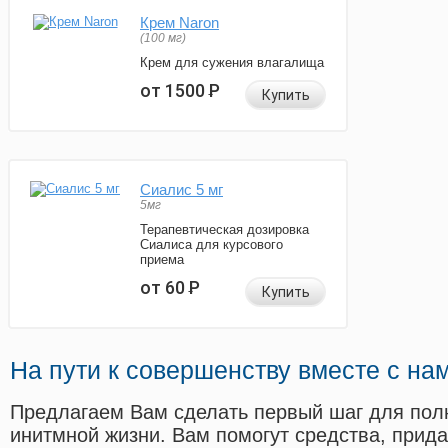
Крем Naron
(100 мг)
Крем для сужения влагалища
от 1500
Р
Купить
Сиалис 5 мг
5мг
Терапевтическая дозировка
Сиалиса для курсового
приема
от 60
Р
Купить
На пути к совершенству вместе с на
Предлагаем Вам сделать первый шаг для пол
инитмной жизни. Вам помогут средства, прид