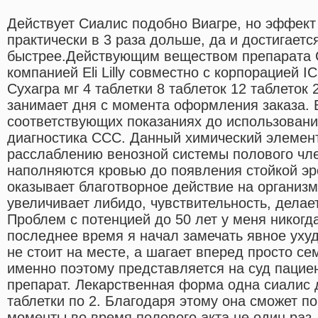
Действует Сиалис подобно Виагре, но эффект 
практически в 3 раза дольше, да и достигаетс
быстрее.Действующим веществом препарата С
компанией Eli Lilly совместно с корпорацией 
Сухагра мг 4 таблетки 8 таблеток 12 таблеток 
занимает дня с момента оформления заказа. В
соответствующих показаниях до использовани
диагностика ССС. Данный химический элемент
расслаблению венозной системы полового чле
наполняются кровью до появления стойкой эр
оказывает благотворное действие на организ
увеличивает либидо, чувствительность, делае
Проблем с потенцией до 50 лет у меня никогда
последнее время я начал замечать явное уху
не стоит на месте, а шагает вперед просто 
именно поэтому представляется на суд паци
препарат. Лекарственная форма одна сиалис
таблетки по 2. Благодаря этому она сможет п
моменты во время полового акта не один раз.