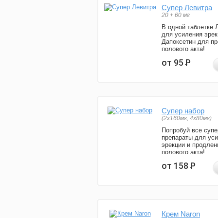
Супер Левитра
20 + 60 мг
В одной таблетке 
для усиления эрек
Дапоксетин для п
полового акта!
от 95
Р
Супер набор
(2х160мг, 4х80мг)
Попробуй все супе
препараты для ус
эрекции и продлен
полового акта!
от 158
Р
Крем Naron