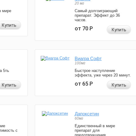
20 мг
в мире
Самый долгоиграющий
препарат. Эффект до 36
часов.
Купить
от 70
Р
Купить
Виагра Софт
100мг
а 5ть
Быстрое наступление
эффекта, уже через 20 минут.
от 65
Р
Купить
Купить
Дапоксетин
60мг
ние
Единственный в мире
тимость с
препарат для
предотвращения