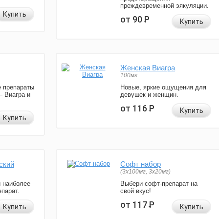
преждевременной эякуляции.
Купить
от 90
Р
Купить
Женская Виагра
100мг
 препараты
Новые, яркие ощущения для
— Виагра и
девушек и женщин.
от 116
Р
Купить
Купить
ский
Софт набор
(3x100мг, 3x20мг)
и наиболее
Выбери софт-препарат на
парат.
свой вкус!
от 117
Р
Купить
Купить