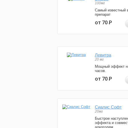
100мг
Самый известный 
препарат
от 70
Р
Левитра
20 мг
Мощный эффект н
часов.
от 70
Р
Сиалис Софт
20мг
Быстрое наступле
эффекта и совмес
алкоголем.