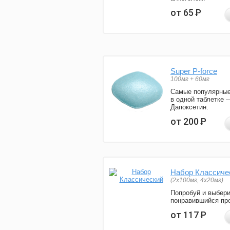
от 65
Р
Super P-force
100мг + 60мг
Самые популярные
в одной таблетке 
Дапоксетин.
от 200
Р
Набор Классиче
(2x100мг, 4x20мг)
Попробуй и выбер
понравившийся пре
от 117
Р