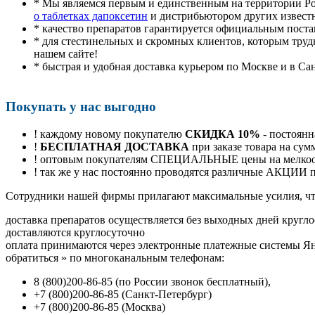
* Мы являемся первым и единственным на территории Р
о таблетках дапоксетин
и дистрибьютором других извест
* качество препаратов гарантируется официальным пост
* для стестинельных и скромных клиентов, которым труд
нашем сайте!
* быстрая и удобная доставка курьером по Москве и в Са
Покупать у нас выгодно
! каждому новому покупателю
СКИДКА 10%
- постоянн
!
БЕСПЛАТНАЯ ДОСТАВКА
при заказе товара на сум
! оптовым покупателям СПЕЦИАЛЬНЫЕ цены на мелкоопт
! так же у нас постоянно проводятся различные АКЦИИ
Cотрудники нашей фирмы прилагают максимальные усилия, чт
доставка препаратов осуществляется без выходных дней кругло
доставляются круглосуточно
оплата принимаются через электронные платежные системы Янд
обратиться
»
по многоканальным телефонам:
8
(800
)200-86-85
(
по России звонок бесплатный),
+7
(800
)200-86-85
(
Санкт-Петербург)
+7
(800
)200-86-85
(
Москва)