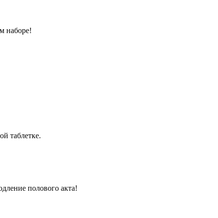
м наборе!
ой таблетке.
одление полового акта!