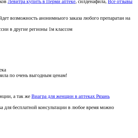
иков
Левитра купить в Перми аптеке
, силденафила
,
Все отзывы
ойдет возможность анонимныого заказа любого препаратан на
ссии в другие регионы 1м классом
ека
фила по очень выгодным ценам!
нции, а так же
Виагра для женщин в аптеках Рязань
sa для бесплатной консультации в любое время можно