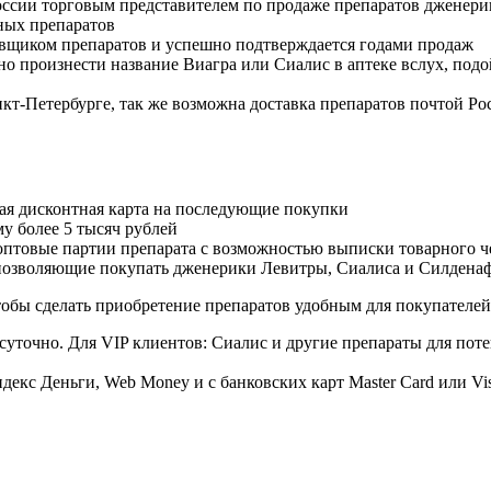
оссии торговым представителем по продаже препаратов дженер
ных препаратов
авщиком препаратов и успешно подтверждается годами продаж
но произнести название Виагра или Сиалис в аптеке вслух, под
нкт-Петербурге, так же возможна доставка препаратов почтой Ро
ая дисконтная карта на последующие покупки
му более 5 тысяч рублей
овые партии препарата с возможностью выписки товарного ч
 позволяющие покупать дженерики Левитры, Сиалиса и Силдена
обы сделать приобретение препаратов удобным для покупателей
суточно. Для VIP клиентов: Сиалис и другие препараты для поте
екс Деньги, Web Money и с банковских карт Master Card или Vi