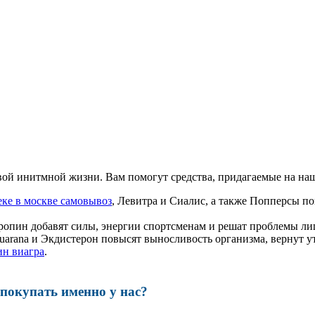
ой инитмной жизни. Вам помогут средства, придагаемые на наш
еке в москве самовывоз
, Левитра и Сиалис, а также Попперсы п
ропин добавят силы, энергии спортсменам и решат проблемы ли
, Guarana и Экдистерон повысят выносливость организма, вернут
ин виагра
.
окупать именно у нас?