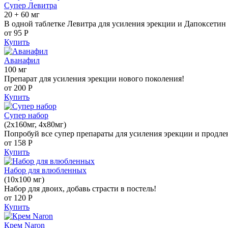
Супер Левитра
20 + 60 мг
В одной таблетке Левитра для усиления эрекции и Дапоксетин 
от 95
Р
Купить
Аванафил
100 мг
Препарат для усиления эрекции нового поколения!
от 200
Р
Купить
Супер набор
(2х160мг, 4х80мг)
Попробуй все супер препараты для усиления эрекции и продле
от 158
Р
Купить
Набор для влюбленных
(10х100 мг)
Набор для двоих, добавь страсти в постель!
от 120
Р
Купить
Крем Naron