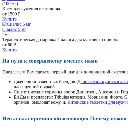
(100 мг)
Крем для сужения влагалища
от 1500
Р
Купить
Сиалис 5 мг
5мг
Терапевтическая дозировка Сиалиса для курсового приема
от 60
Р
Купить
На пути к совершенству вместе с нами
Предлагаем Вам сделать первый шаг для полноценной счастлив
Дженерики известных брендов:
Дапоксетин купить в апт
насыщенной и яркой
Синтетические гормоны роста
: Динатроп, Ансомон и Гет
БАДы и препараты:
Tribulus terrestris, Мориамин Форте
органов, омолодят кожу, и,
Китайские таблетки для мужч
Несколько причино объясняющих Почему нужно п