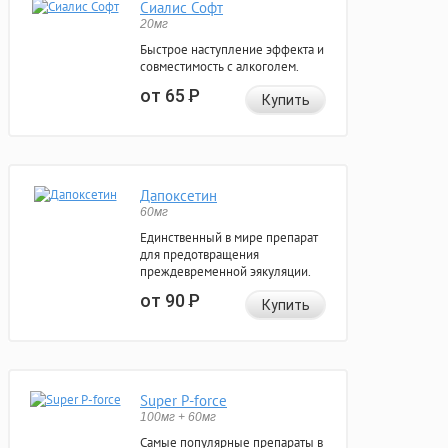
Сиалис Софт
20мг
Быстрое наступление эффекта и
совместимость с алкоголем.
от 65
Р
Купить
Дапоксетин
60мг
Единственный в мире препарат
для предотвращения
преждевременной эякуляции.
от 90
Р
Купить
Super P-force
100мг + 60мг
Самые популярные препараты в