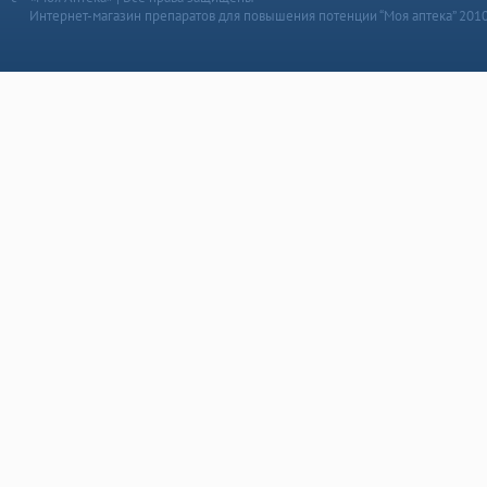
Интернет-магазин препаратов для повышения потенции “Моя аптека” 201