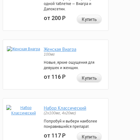
одной таблетке — Виагра и
Дапоксетин.
от 200
Р
Купить
Женская Виагра
100мг
Новые, яркие ощущения для
девушек и женщин.
от 116
Р
Купить
Набор Классический
(2x100мг, 4x20мг)
Попробуй и выбери наиболее
понравившийся препарат.
от 117
Р
Купить