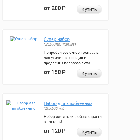
от 200
Р
Купить
Супер набор
(2х160мг, 4х80мг)
Попробуй все супер препараты
для усиления эрекции и
продления полового акта!
от 158
Р
Купить
Набор для влюбленных
(10х100 мг)
Набор для двоих, добавь страсти
в постель!
от 120
Р
Купить