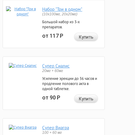
Набор "Три в одном"
(10x100мг, 20x20мг)
Большой набор из 3-х
препаратов.
от 117
Р
Купить
Супер Сиалис
20мг + 60мг
Усиление эрекции до 36 часов и
продление полового акта в
одной таблетке.
от 90
Р
Купить
Супер Виагра
100 + 60 мг