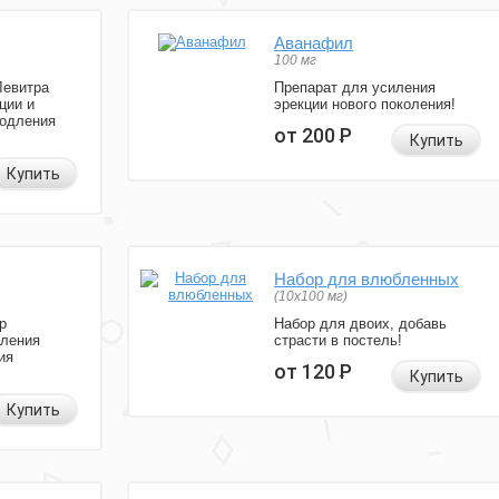
Аванафил
100 мг
Левитра
Препарат для усиления
ции и
эрекции нового поколения!
родления
от 200
Р
Купить
Купить
Набор для влюбленных
(10х100 мг)
р
Набор для двоих, добавь
иления
страсти в постель!
ия
от 120
Р
Купить
Купить