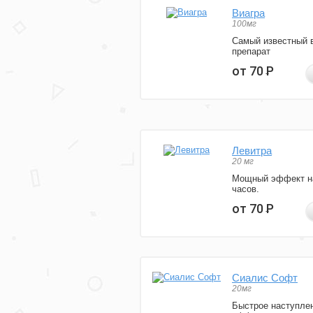
Виагра
100мг
Самый известный 
препарат
от 70
Р
Левитра
20 мг
Мощный эффект н
часов.
от 70
Р
Сиалис Софт
20мг
Быстрое наступле