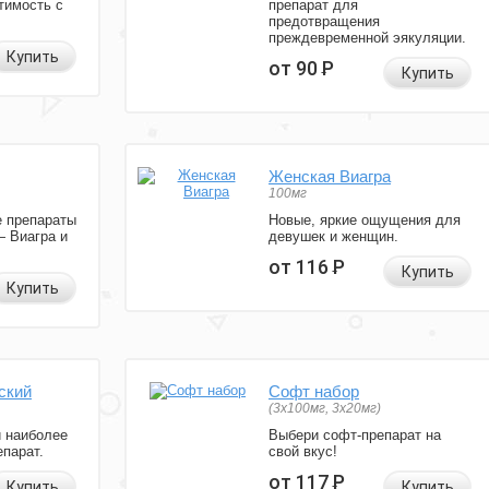
тимость с
препарат для
предотвращения
преждевременной эякуляции.
Купить
от 90
Р
Купить
Женская Виагра
100мг
 препараты
Новые, яркие ощущения для
— Виагра и
девушек и женщин.
от 116
Р
Купить
Купить
ский
Софт набор
(3x100мг, 3x20мг)
и наиболее
Выбери софт-препарат на
парат.
свой вкус!
от 117
Р
Купить
Купить