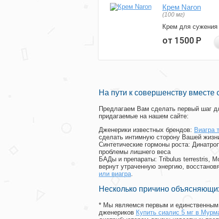
Крем Naron
(100 мг)
Крем для сужения
от 1500
Р
На пути к совершенству вместе 
Предлагаем Вам сделать первый шаг дл
придагаемые на нашем сайте:
Дженерики известных брендов:
Виагра 
сделать интимную сторону Вашей жизн
Синтетические гормоны роста
: Динатро
проблемы лишнего веса
БАДы и препараты:
Tribulus terrestris
вернут утраченную энергию, восстановя
или виагра
.
Несколько причино объясняющих
* Мы являемся первым и единственным 
дженериков
Купить сиалис 5 мг в Мурм