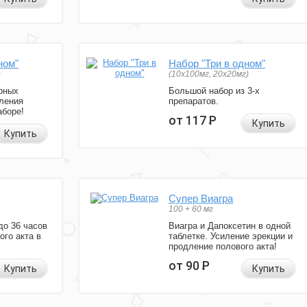
ном"
Набор "Три в одном"
)
(10x100мг, 20x20мг)
рных
Большой набор из 3-х
ления
препаратов.
аборе!
от 117
Р
Купить
Купить
Супер Виагра
100 + 60 мг
до 36 часов
Виагра и Дапоксетин в одной
ого акта в
таблетке. Усиление эрекции и
продление полового акта!
от 90
Р
Купить
Купить