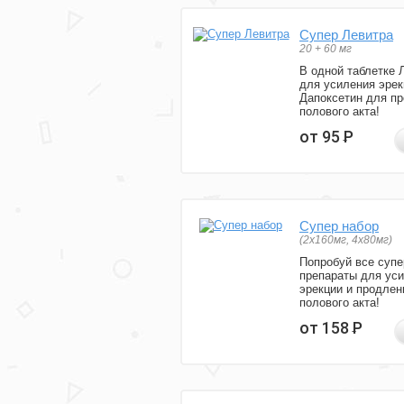
Супер Левитра
20 + 60 мг
В одной таблетке 
для усиления эрек
Дапоксетин для п
полового акта!
от 95
Р
Супер набор
(2х160мг, 4х80мг)
Попробуй все супе
препараты для ус
эрекции и продлен
полового акта!
от 158
Р