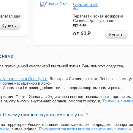
Сиалис 5 мг
5мг
 влагалища
Терапевтическая дозировка
Сиалиса для курсового
приема
Купить
от 60
Р
Купить
с нами
я полноценной счастливой инитмной жизни. Вам помогут средства,
таблетки цена в Оренбурге
, Левитра и Сиалис, а также Попперсы помогут
и более насыщенной и яркой
п, Ансомон и Гетропин добавят силы, энергии спортсменам и решат
, Мориамин Форте, Guarana и Экдистерон повысят выносливость организма,
т работу многих внутренних органов, омолодят кожу, и,
То лучше сиали
 Почему нужно покупать именно у нас?
на территории России торговым представителем по продаже препаратов
анске
, силденафила
,
Приобрести таблетки виагра левитра или сиалис
и