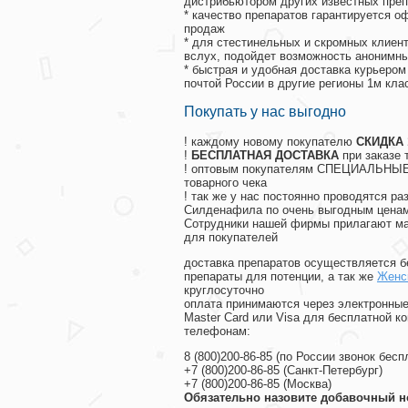
дистрибьютором других известных преп
* качество препаратов гарантируется 
продаж
* для стестинельных и скромных клиент
вслух, подойдет возможность анонимны
* быстрая и удобная доставка курьером
почтой России в другие регионы 1м кла
Покупать у нас выгодно
! каждому новому покупателю
СКИДКА
!
БЕСПЛАТНАЯ ДОСТАВКА
при заказе 
! оптовым покупателям СПЕЦИАЛЬНЫЕ 
товарного чека
! так же у нас постоянно проводятся 
Силденафила по очень выгодным ценам
Cотрудники нашей фирмы прилагают ма
для покупателей
доставка препаратов осуществляется б
препараты для потенции, а так же
Женс
круглосуточно
оплата принимаются через электронные
Master Card или Visa для бесплатной 
телефонам:
8
(800
)200-86-85
(
по России звонок бесп
+7
(800
)200-86-85
(
Санкт-Петербург)
+7
(800
)200-86-85
(
Москва)
Обязательно назовите добавочный н