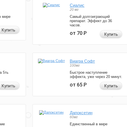
Сиалис
20 мг
в мире
Самый долгоиграющий
препарат. Эффект до 36
часов.
Купить
от 70
Р
Купить
Виагра Софт
100мг
а 5ть
Быстрое наступление
эффекта, уже через 20 минут.
от 65
Р
Купить
Купить
Дапоксетин
60мг
ние
Единственный в мире