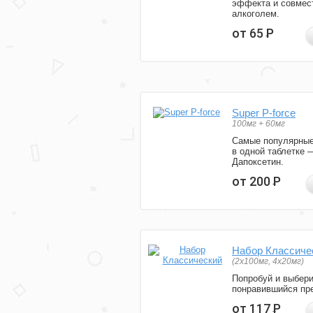
эффекта и совмес
алкоголем.
от 65
Р
Super P-force
100мг + 60мг
Самые популярные
в одной таблетке 
Дапоксетин.
от 200
Р
Набор Классиче
(2x100мг, 4x20мг)
Попробуй и выбер
понравившийся пре
от 117
Р