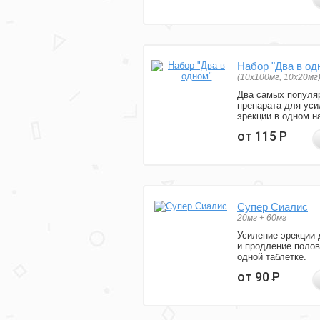
Набор "Два в од
(10x100мг, 10x20мг
Два самых популя
препарата для уси
эрекции в одном н
от 115
Р
Супер Сиалис
20мг + 60мг
Усиление эрекции 
и продление полов
одной таблетке.
от 90
Р