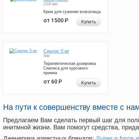
(100 мг)
Крем для сужения влагалища
от 1500
Р
Купить
Сиалис 5 мг
5мг
Терапевтическая дозировка
Сиалиса для курсового
приема
от 60
Р
Купить
На пути к совершенству вместе с на
Предлагаем Вам сделать первый шаг для пол
инитмной жизни. Вам помогут средства, прид
Дженерики известных брендов:
Super p force 