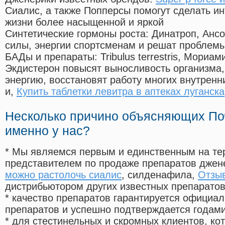
Сиалис, а также Попперсы помогут сделать и
жизни более насыщенной и яркой
Синтетические гормоны роста
: Динатроп, Анс
силы, энергии спортсменам и решат проблем
БАДы и препараты:
Tribulus terrestris, Мориа
Экдистерон повысят выносливость организма,
энергию, восстановят работу многих внутренн
и,
Купить таблетки левитра в аптеках луганска
Несколько причино объясняющих По
именно у нас?
* Мы являемся первым и единственным на те
представителем по продаже препаратов дже
можно растолочь сиалис
, силденафила
,
Отзыв
дистрибьютором других известных препарато
* качество препаратов гарантируется офици
препаратов и успешно подтверждается годам
* для стестинельных и скромных клиентов, ко