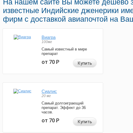
На нашем сайте Вы можете дешево за
известные Индийские дженерики им
фирм с доставкой авиапочтой на Ва
Виагра
100мг
Самый известный в мире
препарат
от 70
Р
Купить
Сиалис
20 мг
Самый долгоиграющий
препарат. Эффект до 36
часов.
от 70
Р
Купить