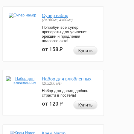
Супер набор
(2х160мг, 4х80мг)
Попробуй все супер
препараты для усиления
эрекции и продления
полового акта!
от 158
Р
Купить
Набор для влюбленных
(10х100 мг)
Набор для двоих, добавь
страсти в постель!
от 120
Р
Купить
Крем Naron