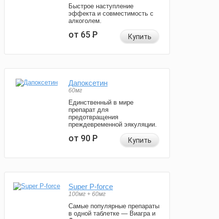
Быстрое наступление
эффекта и совместимость с
алкоголем.
от 65
Р
Купить
Дапоксетин
60мг
Единственный в мире
препарат для
предотвращения
преждевременной эякуляции.
от 90
Р
Купить
Super P-force
100мг + 60мг
Самые популярные препараты
в одной таблетке — Виагра и