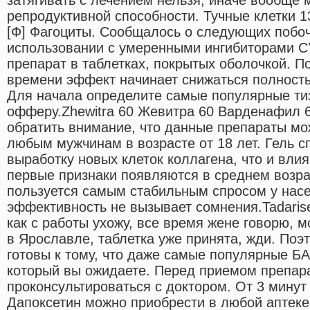
репродуктивной способности. Тучные клетки 1
[Ф] Фагоциты. Сообщалось о следующих побоч
использовании с умеренными ингибиторами CY
препарат в таблетках, покрытых оболочкой. П
времени эффект начинает снижаться полност
Для начала определите самые популярные ти
офферу.Zhewitra 60 Жевитра 60 Варденафил 6
обратить внимание, что данные препараты м
любым мужчинам в возрасте от 18 лет. Гель 
выработку новых клеток коллагена, что и влия
первые признаки появляются в среднем возра
пользуется самым стабильным спросом у насе
эффективность не вызывает сомнения.Tadarise
как с работы ухожу, все время жене говорю, м
в Ярославле, таблетка уже принята, жди. По
готовы к тому, что даже самые популярные БА
который вы ожидаете. Перед приемом препара
проконсультироваться с доктором. От 3 минут
Дапоксетин можно приобрести в любой аптеке 