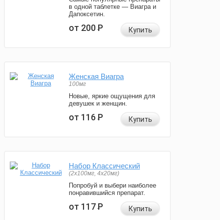
в одной таблетке — Виагра и
Дапоксетин.
от 200
Р
Купить
Женская Виагра
100мг
Новые, яркие ощущения для
девушек и женщин.
от 116
Р
Купить
Набор Классический
(2x100мг, 4x20мг)
Попробуй и выбери наиболее
понравившийся препарат.
от 117
Р
Купить