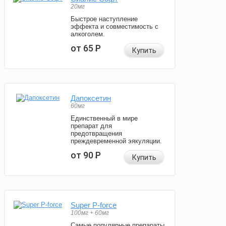
20мг
Быстрое наступление
эффекта и совместимость с
алкоголем.
от 65
Р
Купить
Дапоксетин
60мг
Единственный в мире
препарат для
предотвращения
преждевременной эякуляции.
от 90
Р
Купить
Super P-force
100мг + 60мг
Самые популярные препараты