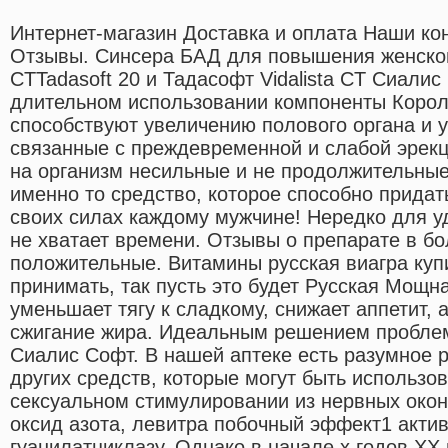
Интернет-магазин Доставка и оплата Наши ко
Отзывы. Синсера БАД для повышения женского
CTTadasoft 20 и Тадасофт Vidalista CT Сиалис
длительном использовании компоненты Корол
способствуют увеличению полового органа и у
связанные с преждевременной и слабой эрекц
на организм несильные и не продолжительные
именно то средство, которое способно придат
своих силах каждому мужчине! Нередко для у
не хватает времени. Отзывы о препарате в б
положительные. Витамины русская виагра куп
принимать, так пусть это будет Русская Мощн
уменьшает тягу к сладкому, снижает аппетит, 
сжигание жира. Идеальным решением пробле
Сиалис Софт. В нашей аптеке есть разумное р
других средств, которые могут быть использо
сексуальном стимулировании из нервных око
оксид азота, левитра побочный эффект1 акти
гуанилатциклазу. Однако в начале х годов XX 