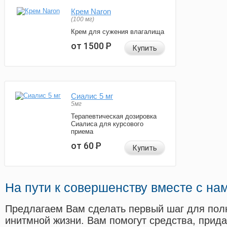
Крем Naron
(100 мг)
Крем для сужения влагалища
от 1500
Р
Купить
Сиалис 5 мг
5мг
Терапевтическая дозировка
Сиалиса для курсового
приема
от 60
Р
Купить
На пути к совершенству вместе с на
Предлагаем Вам сделать первый шаг для пол
инитмной жизни. Вам помогут средства, прид