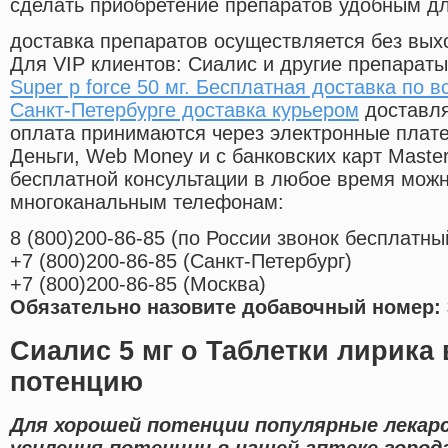
сделать приобретение препаратов удобным д
доставка препаратов осуществляется без вых
Для VIP клиентов: Сиалис и другие препараты
Super p force 50 мг. Бесплатная доставка по в
Санкт-Петербурге доставка курьером
доставля
оплата принимаются через электронные плат
Деньги, Web Money и с банковских карт Master
бесплатной консультации в любое время мож
многоканальным телефонам:
8
(800
)200-86-85
(
по России звонок бесплатны
+7
(800
)200-86-85
(
Санкт-Петербург)
+7
(800
)200-86-85
(
Москва)
Обязательно назовите добавочный номер: 
Сиалис 5 мг о Таблетки лирика
потенцию
Для хорошей потенции популярные лекар
усиления потенции в нашей аптеке город