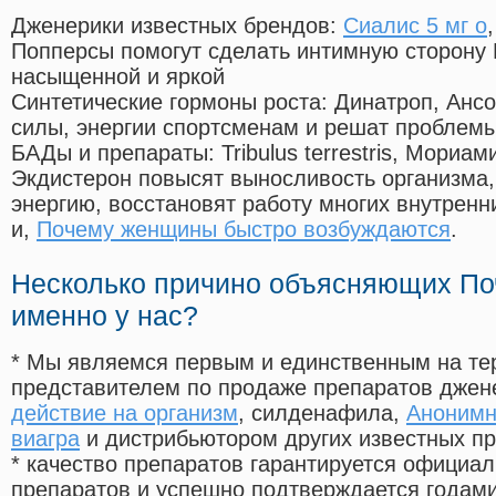
Дженерики известных брендов:
Сиалис 5 мг о
Попперсы помогут сделать интимную сторону
насыщенной и яркой
Синтетические гормоны роста
: Динатроп, Анс
силы, энергии спортсменам и решат проблем
БАДы и препараты:
Tribulus terrestris, Мориа
Экдистерон повысят выносливость организма,
энергию, восстановят работу многих внутренн
и,
Почему женщины быстро возбуждаются
.
Несколько причино объясняющих По
именно у нас?
* Мы являемся первым и единственным на те
представителем по продаже препаратов дже
действие на организм
, силденафила
,
Анонимн
виагра
и дистрибьютором других известных п
* качество препаратов гарантируется офици
препаратов и успешно подтверждается годам