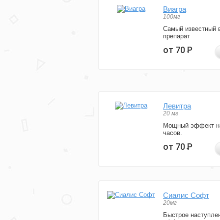
Виагра
100мг
Самый известный 
препарат
от 70
Р
Левитра
20 мг
Мощный эффект н
часов.
от 70
Р
Сиалис Софт
20мг
Быстрое наступле