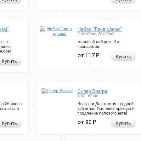
ном"
Набор "Три в одном"
)
(10x100мг, 20x20мг)
рных
Большой набор из 3-х
ления
препаратов.
аборе!
от 117
Р
Купить
Купить
Супер Виагра
100 + 60 мг
до 36 часов
Виагра и Дапоксетин в одной
ого акта в
таблетке. Усиление эрекции и
продление полового акта!
от 90
Р
Купить
Купить