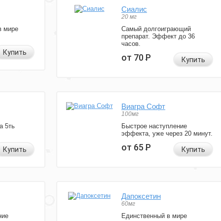
Сиалис
20 мг
в мире
Самый долгоиграющий
препарат. Эффект до 36
часов.
Купить
от 70
Р
Купить
Виагра Софт
100мг
а 5ть
Быстрое наступление
эффекта, уже через 20 минут.
от 65
Р
Купить
Купить
Дапоксетин
60мг
ние
Единственный в мире