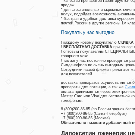
* качество препаратов гарантируется 
продаж
* для стестинельных и скромных клиент
вслух, подойдет возможность анонимны
* быстрая и удобная доставка курьером
почтой России в другие регионы 1м кла
Покупать у нас выгодно
! каждому новому покупателю
СКИДКА
!
БЕСПЛАТНАЯ ДОСТАВКА
при заказе 
! оптовым покупателям СПЕЦИАЛЬНЫЕ 
товарного чека
! так же у нас постоянно проводятся 
Силденафила по очень выгодным ценам
Cотрудники нашей фирмы прилагают ма
для покупателей
доставка препаратов осуществляется б
препараты для потенции, а так же
Сиал
оплата принимаются через электронные
Master Card или Visa для бесплатной 
телефонам:
8
(800
)200-86-85
(
по России звонок бесп
+7
(800
)200-86-85
(
Санкт-Петербург)
+7
(800
)200-86-85
(
Москва)
Обязательно назовите добавочный н
Дапоксетин дженерик ц