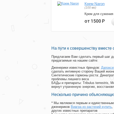
Крем Naron
(100 мг)
Крем для сужения
от 1500
Р
На пути к совершенству вместе 
Предлагаем Вам сделать первый шаг дл
придагаемые на нашем сайте:
Дженерики известных брендов:
Дапоксе
сделать интимную сторону Вашей жизн
Синтетические гормоны роста
: Динатро
проблемы лишнего веса
БАДы и препараты:
Tribulus terrestris
вернут утраченную энергию, восстановя
Несколько причино объясняющих
* Мы являемся первым и единственным 
дженериков
Виагра из растений купить
,
других известных препаратов