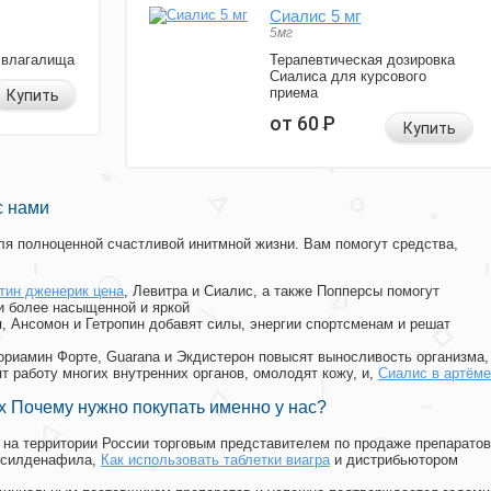
Сиалис 5 мг
5мг
 влагалища
Терапевтическая дозировка
Сиалиса для курсового
приема
Купить
от 60
Р
Купить
с нами
я полноценной счастливой инитмной жизни. Вам помогут средства,
тин дженерик цена
, Левитра и Сиалис, а также Попперсы помогут
и более насыщенной и яркой
п, Ансомон и Гетропин добавят силы, энергии спортсменам и решат
, Мориамин Форте, Guarana и Экдистерон повысят выносливость организма,
т работу многих внутренних органов, омолодят кожу, и,
Сиалис в артёме
 Почему нужно покупать именно у нас?
на территории России торговым представителем по продаже препаратов
 силденафила
,
Как использовать таблетки виагра
и дистрибьютором