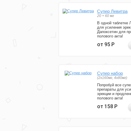
Супер Левитра
20 + 60 мг
В одной таблетке 
для усиления эрек
Дапоксетин для п
полового акта!
от 95
Р
Супер набор
(2х160мг, 4х80мг)
Попробуй все супе
препараты для ус
эрекции и продлен
полового акта!
от 158
Р