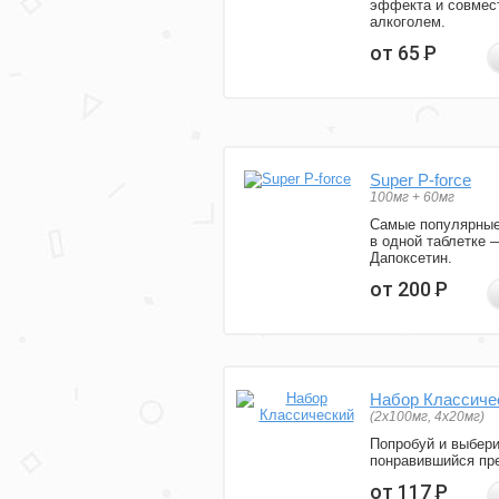
эффекта и совмес
алкоголем.
от 65
Р
Super P-force
100мг + 60мг
Самые популярные
в одной таблетке 
Дапоксетин.
от 200
Р
Набор Классиче
(2x100мг, 4x20мг)
Попробуй и выбер
понравившийся пре
от 117
Р