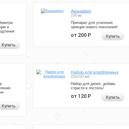
Аванафил
100 мг
Левитра
Препарат для усиления
ции и
эрекции нового поколения!
родления
от 200
Р
Купить
Купить
Набор для влюбленных
(10х100 мг)
р
Набор для двоих, добавь
иления
страсти в постель!
ия
от 120
Р
Купить
Купить