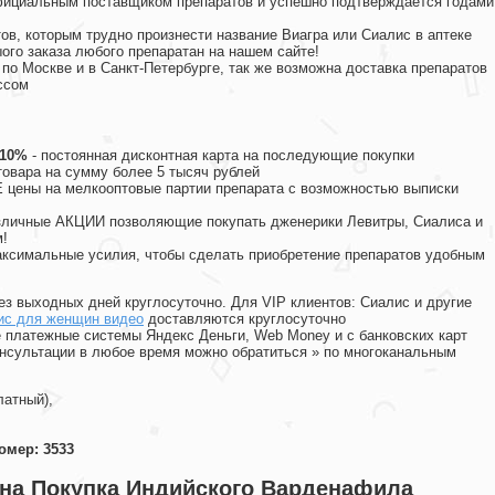
официальным поставщиком препаратов и успешно подтверждается годами
ов, которым трудно произнести название Виагра или Сиалис в аптеке
ого заказа любого препаратан на нашем сайте!
 по Москве и в Санкт-Петербурге, так же возможна доставка препаратов
ссом
 10%
- постоянная дисконтная карта на последующие покупки
товара на сумму более 5 тысяч рублей
цены на мелкооптовые партии препарата с возможностью выписки
различные АКЦИИ позволяющие покупать дженерики Левитры, Сиалиса и
!
ксимальные усилия, чтобы сделать приобретение препаратов удобным
ез выходных дней круглосуточно. Для VIP клиентов: Сиалис и другие
ис для женщин видео
доставляются круглосуточно
 платежные системы Яндекс Деньги, Web Money и с банковских карт
консультации в любое время можно обратиться
»
по многоканальным
латный),
омер: 3533
ена Покупка Индийского Варденафила