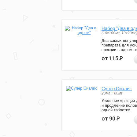
Набор "Два в од
(10x100мг, 10x20мг
Два самых популя
препарата для уси
эрекции в одном н
от 115
Р
Супер Сиалис
20мг + 60мг
Усиление эрекции 
и продление полов
одной таблетке.
от 90
Р