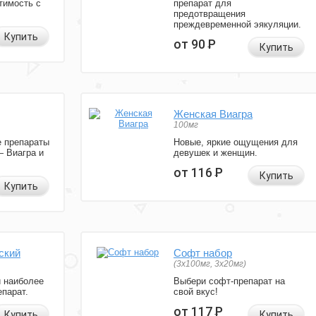
тимость с
препарат для
предотвращения
преждевременной эякуляции.
Купить
от 90
Р
Купить
Женская Виагра
100мг
 препараты
Новые, яркие ощущения для
— Виагра и
девушек и женщин.
от 116
Р
Купить
Купить
ский
Софт набор
(3x100мг, 3x20мг)
и наиболее
Выбери софт-препарат на
парат.
свой вкус!
от 117
Р
Купить
Купить