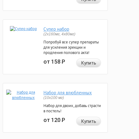
Супер набор
(2х160мг, 4х80мг)
Попробуй все супер препараты
для усиления эрекции и
продления полового акта!
от 158
Р
Купить
Набор для влюбленных
(10х100 мг)
Набор для двоих, добавь страсти
в постель!
от 120
Р
Купить