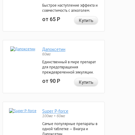
Быстрое наступление эффекта и
совместимость с алкоголем.
от 65
Р
Купить
Дапоксетин
60мг
Единственный в мире препарат
для предотвращения
преждевременной эякуляции.
от 90
Р
Купить
Super P-force
100мг + 60мг
Самые популярные препараты в
одной таблетке — Виагра и
Дапоксетин.