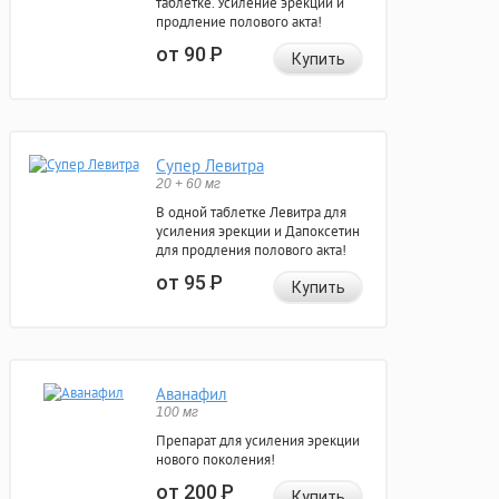
таблетке. Усиление эрекции и
продление полового акта!
от 90
Р
Купить
Супер Левитра
20 + 60 мг
В одной таблетке Левитра для
усиления эрекции и Дапоксетин
для продления полового акта!
от 95
Р
Купить
Аванафил
100 мг
Препарат для усиления эрекции
нового поколения!
от 200
Р
Купить