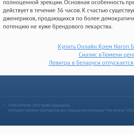
полноценной эрекции. Основная особенность преп
действует в течение 36 часов. К счастью существ
дженериков, продающихся по более демократич
потенцию не хуже брендового лекарства.
Купить Онлайн Крем Naron 
Сиалис вТюмени цен
Левитра в Беларуси отпускается
«Моя Аптека» | Все права защищены
Интернет-магазин препаратов для повышения потенции “Моя аптека” 201