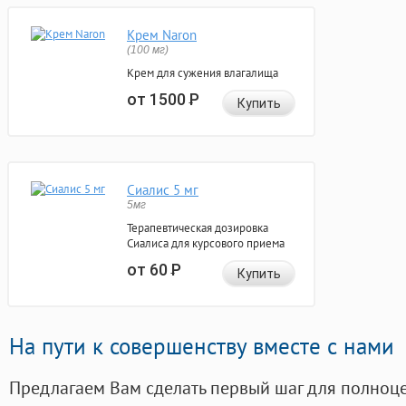
Крем Naron
(100 мг)
Крем для сужения влагалища
от 1500
Р
Купить
Сиалис 5 мг
5мг
Терапевтическая дозировка
Сиалиса для курсового приема
от 60
Р
Купить
На пути к совершенству вместе с нами
Предлагаем Вам сделать первый шаг для полноц