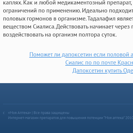
каплях. Как и любой медикаментозный препарат,
ограничений по применению. Идеально подходит
половых гормонов в организме. Тадалафил явля
веществом Сиалиса. Действовать начинает через 
воздействовать на организм полтора суток.
Поможет ли дапоксетин если половой а
Сиалис по по почте Крас
Дапоксетин купить Оде
«Моя Аптека» | Все права защищены
Интернет-магазин препаратов для повышения потенции “Моя аптека” 201