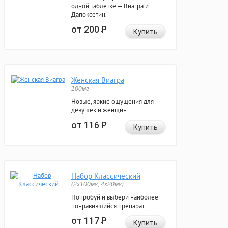
одной таблетке — Виагра и
Дапоксетин.
от 200
Р
Купить
Женская Виагра
100мг
Новые, яркие ощущения для
девушек и женщин.
от 116
Р
Купить
Набор Классический
(2x100мг, 4x20мг)
Попробуй и выбери наиболее
понравившийся препарат.
от 117
Р
Купить