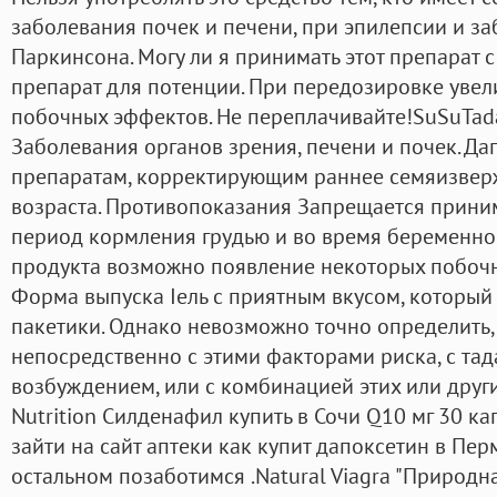
заболевания почек и печени, при эпилепсии и з
Паркинсона. Могу ли я принимать этот препарат 
препарат для потенции. При передозировке увел
побочных эффектов. Не переплачивайте!SuSuTada
Заболевания органов зрения, печени и почек. Да
препаратам, корректирующим раннее семяизвер
возраста. Противопоказания Запрещается приним
период кормления грудью и во время беременно
продукта возможно появление некоторых побочн
Форма выпуска Iель с приятным вкусом, который
пакетики. Однако невозможно точно определить,
непосредственно с этими факторами риска, с та
возбуждением, или с комбинацией этих или друг
Nutrition Силденафил купить в Сочи Q10 мг 30 кап
зайти на сайт аптеки как купит дапоксетин в Перм
остальном позаботимся .Natural Viagra "Природн