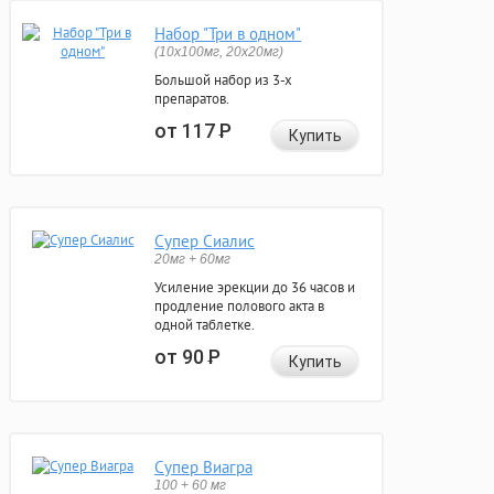
Набор "Три в одном"
(10x100мг, 20x20мг)
Большой набор из 3-х
препаратов.
от 117
Р
Купить
Супер Сиалис
20мг + 60мг
Усиление эрекции до 36 часов и
продление полового акта в
одной таблетке.
от 90
Р
Купить
Супер Виагра
100 + 60 мг