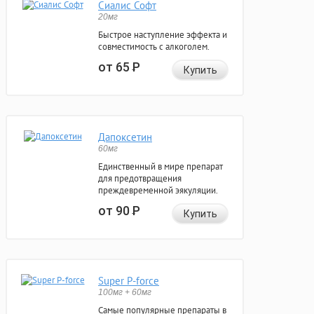
Сиалис Софт
20мг
Быстрое наступление эффекта и
совместимость с алкоголем.
от 65
Р
Купить
Дапоксетин
60мг
Единственный в мире препарат
для предотвращения
преждевременной эякуляции.
от 90
Р
Купить
Super P-force
100мг + 60мг
Самые популярные препараты в