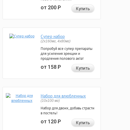
от 200
Р
Купить
Супер набор
(2х160мг, 4х80мг)
Попробуй все супер препараты
для усиления эрекции и
продления полового акта!
от 158
Р
Купить
Набор для влюбленных
(10х100 мг)
Набор для двоих, добавь страсти
в постель!
от 120
Р
Купить