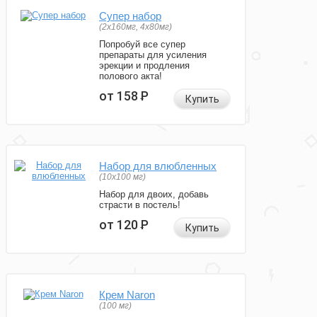
Супер набор
(2х160мг, 4х80мг)
Попробуй все супер
препараты для усиления
эрекции и продления
полового акта!
от 158
Р
Купить
Набор для влюбленных
(10х100 мг)
Набор для двоих, добавь
страсти в постель!
от 120
Р
Купить
Крем Naron
(100 мг)