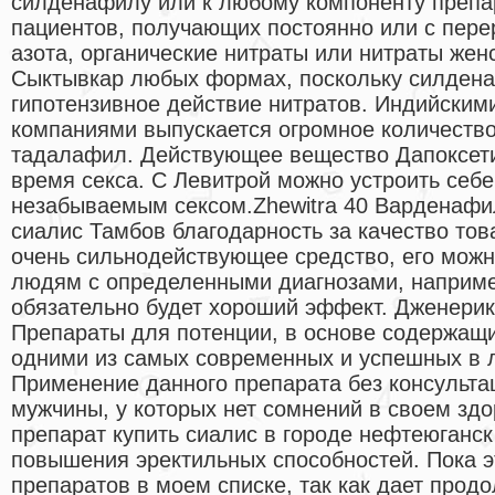
силденафилу или к любому компоненту препа
пациентов, получающих постоянно или с пер
азота, органические нитраты или нитраты женс
Сыктывкар любых формах, поскольку силден
гипотензивное действие нитратов. Индийски
компаниями выпускается огромное количеств
тадалафил. Действующее вещество Дапоксети
время секса. С Левитрой можно устроить себ
незабываемым сексом.Zhewitra 40 Варденафил 
сиалис Тамбов благодарность за качество това
очень сильнодействующее средство, его мож
людям с определенными диагнозами, наприме
обязательно будет хороший эффект. Дженерик
Препараты для потенции, в основе содержащ
одними из самых современных и успешных в л
Применение данного препарата без консульта
мужчины, у которых нет сомнений в своем зд
препарат купить сиалис в городе нефтеюганс
повышения эректильных способностей. Пока э
препаратов в моем списке, так как дает прод