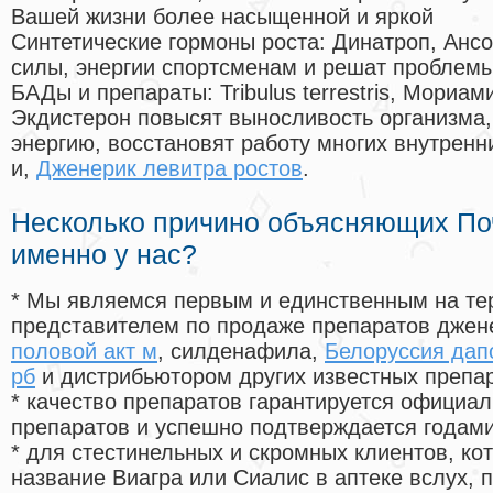
Вашей жизни более насыщенной и яркой
Синтетические гормоны роста
: Динатроп, Анс
силы, энергии спортсменам и решат проблем
БАДы и препараты:
Tribulus terrestris, Мориа
Экдистерон повысят выносливость организма,
энергию, восстановят работу многих внутренн
и,
Дженерик левитра ростов
.
Несколько причино объясняющих По
именно у нас?
* Мы являемся первым и единственным на те
представителем по продаже препаратов дже
половой акт м
, силденафила
,
Белоруссия дап
рб
и дистрибьютором других известных препа
* качество препаратов гарантируется офици
препаратов и успешно подтверждается годам
* для стестинельных и скромных клиентов, ко
название Виагра или Сиалис в аптеке вслух, 