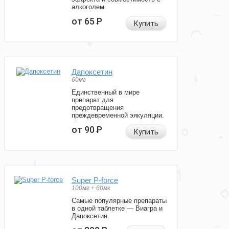
алкоголем.
от 65
Р
Купить
Дапоксетин
60мг
Единственный в мире
препарат для
предотвращения
преждевременной эякуляции.
от 90
Р
Купить
Super P-force
100мг + 60мг
Самые популярные препараты
в одной таблетке — Виагра и
Дапоксетин.