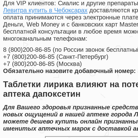
Для VIP клиентов: Сиалис и другие препараты
Левитра купить в Чебоксарах
доставляются кр
оплата принимаются через электронные плат
Деньги, Web Money и с банковских карт Master
бесплатной консультации в любое время мож
многоканальным телефонам:
8
(800
)200-86-85
(
по России звонок бесплатны
+7
(800
)200-86-85
(
Санкт-Петербург)
+7
(800
)200-86-85
(
Москва)
Обязательно назовите добавочный номер: 
Таблетки лирика влияют на по
аптека дапоксетин
Для Вашего здоровья признанные средств
новых ощущений в нашей аптеке города Л
можете дешево купить онлайн признанны
именитых аптечных марок с доставкой а