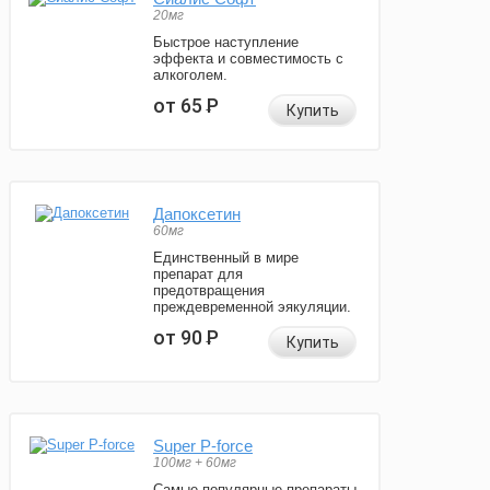
20мг
Быстрое наступление
эффекта и совместимость с
алкоголем.
от 65
Р
Купить
Дапоксетин
60мг
Единственный в мире
препарат для
предотвращения
преждевременной эякуляции.
от 90
Р
Купить
Super P-force
100мг + 60мг
Самые популярные препараты