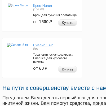
Крем Naron
(100 мг)
Крем для сужения влагалища
от 1500
Р
Купить
Сиалис 5 мг
5мг
Терапевтическая дозировка
Сиалиса для курсового
приема
от 60
Р
Купить
На пути к совершенству вместе с на
Предлагаем Вам сделать первый шаг для пол
инитмной жизни. Вам помогут средства, прид