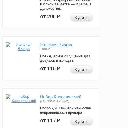
в одной таблетке — Виагра и
Дапоксетин.
от 200
Р
Купить
Женская Виагра
100мг
Новые, яркие ощущения для
девушек и женщин.
от 116
Р
Купить
Набор Классический
(2x100мг, 4x20мг)
Попробуй и выбери наиболее
понравившийся препарат.
от 117
Р
Купить