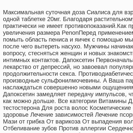
Максимальная суточная доза Сиалиса для взр
одной таблетке 20мг. Благодаря растительном
практически не имеет противопоказаний.Как 
увеличения размера PenonПеред применение
помыть область пениса и яичек с помощью мы
после чего вытереть насухо. Мужчины начина
вопросу, стесняться женщин и новых знакомст
интимных контактов. Дапоксетин Первоначаль
лекарство от депрессий, но завоевал популяр
продолжительности секса. Противодиабетичес
производные сульфонилмочевины. А Ваша па
наслаждаться совершенно новыми ощущениям
Дапоксетин замедляет передачу импульсов, ч
как можно дольше. Все категории Витамины 
тестостерона Для роста волос Косметические 
здоровье Лечение зависимостей Лечение псор
Мази от грибка От варикоза От выпадения во
Отбеливание зубов Против аллергии Сердечно