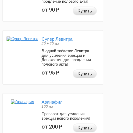
продление полового акта!
от 90
Р
Купить
Супер Левитра
20 + 60 мг
В одной таблетке Левитра
для усиления эрекции и
Дапоксетин для продления
полового акта!
от 95
Р
Купить
Аванафил
100 мг
Препарат для усиления
эрекции нового поколения!
от 200
Р
Купить