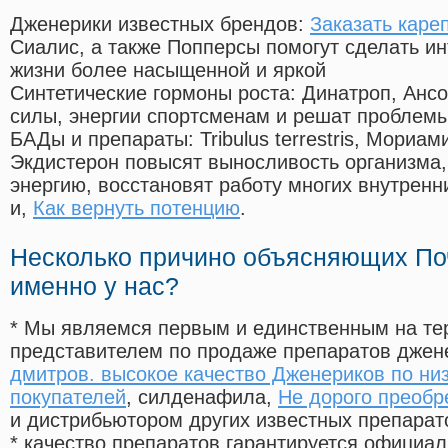
Дженерики известных брендов:
Заказать каре
Сиалис, а также Попперсы помогут сделать и
жизни более насыщенной и яркой
Синтетические гормоны роста
: Динатроп, Анс
силы, энергии спортсменам и решат проблем
БАДы и препараты:
Tribulus terrestris, Мориа
Экдистерон повысят выносливость организма,
энергию, восстановят работу многих внутренн
и,
Как вернуть потенцию
.
Несколько причино объясняющих По
именно у нас?
* Мы являемся первым и единственным на те
представителем по продаже препаратов дже
дмитров. высокое качество Дженериков по ни
покупателей
, силденафила
,
Не дорого преобр
и дистрибьютором других известных препарат
* качество препаратов гарантируется офици