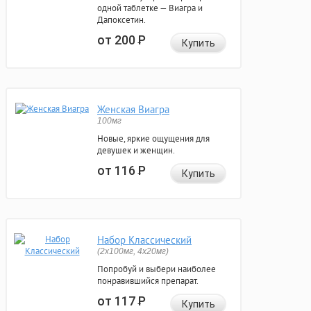
одной таблетке — Виагра и
Дапоксетин.
от 200
Р
Купить
Женская Виагра
100мг
Новые, яркие ощущения для
девушек и женщин.
от 116
Р
Купить
Набор Классический
(2x100мг, 4x20мг)
Попробуй и выбери наиболее
понравившийся препарат.
от 117
Р
Купить