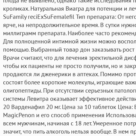
плода не выявлено, однако такие исследования 
кроликах. Натуральная Виагра для потенции и ле
SuFamily reciExSuFemalefil Тип препарата: От нег
ярче, на непродолжительное время. В сутки нужн
миллиграмм препарата. Наиболее часто рекоменду
Для полноценной интимной жизни можно воспол
помощью. Выбранный товар дон заказывать рост 
Врачи считают, что для лечения эректильной ди
чтобы их пациенты не просто получили, но и за
продаются ли дженерики в аптеках. Помимо прот
состоят более короткие молекулы, играющие важ
олигопептиды. При отсутствии серьезных патоло
системы Левитра оказывает эффективное действи
20 Варденафил 20 мг. Цена за 10 таблеток Цена:
MagicPenon и его способ применения Использов
всем мужчинам, начиная с 18 лет. Умеренное пот
значит, что пить алкоголь нельзя вообще. В нем 