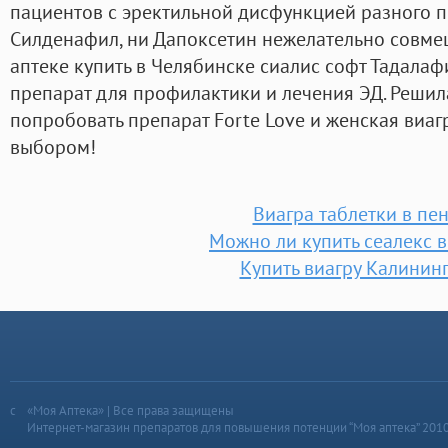
пациентов с эректильной дисфункцией разного 
Силденафил, ни Дапоксетин нежелательно совмещ
аптеке купить в Челябинске сиалис софт Тадала
препарат для профилактики и лечения ЭД. Решила
попробовать препарат Forte Love и женская виаг
выбором!
Виагра таблетки в пе
Можно ли купить сеалекс в
Купить виагру Калинин
«Моя Аптека» | Все права защищены
Интернет-магазин препаратов для повышения потенции “Моя аптека” 201