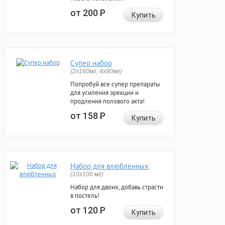
от 200
Р
Купить
Супер набор
(2х160мг, 4х80мг)
Попробуй все супер препараты
для усиления эрекции и
продления полового акта!
от 158
Р
Купить
Набор для влюбленных
(10х100 мг)
Набор для двоих, добавь страсти
в постель!
от 120
Р
Купить