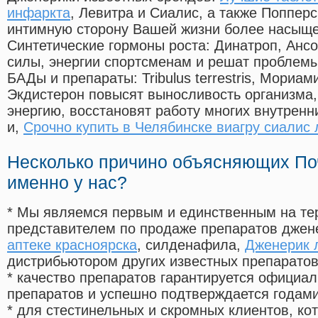
инфаркта
, Левитра и Сиалис, а также Поппер
интимную сторону Вашей жизни более насыще
Синтетические гормоны роста
: Динатроп, Анс
силы, энергии спортсменам и решат проблем
БАДы и препараты:
Tribulus terrestris, Мориа
Экдистерон повысят выносливость организма,
энергию, восстановят работу многих внутренн
и,
Срочно купить в Челябинске виагру сиалис 
Несколько причино объясняющих По
именно у нас?
* Мы являемся первым и единственным на те
представителем по продаже препаратов дже
аптеке красноярска
, силденафила
,
Дженерик л
дистрибьютором других известных препарато
* качество препаратов гарантируется офици
препаратов и успешно подтверждается годам
* для стестинельных и скромных клиентов, ко