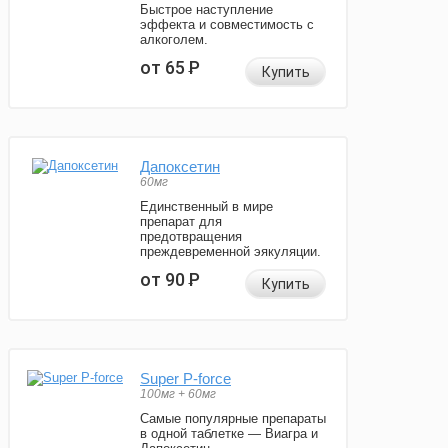
Быстрое наступление
эффекта и совместимость с
алкоголем.
от 65
Р
Купить
Дапоксетин
60мг
Единственный в мире
препарат для
предотвращения
преждевременной эякуляции.
от 90
Р
Купить
Super P-force
100мг + 60мг
Самые популярные препараты
в одной таблетке — Виагра и