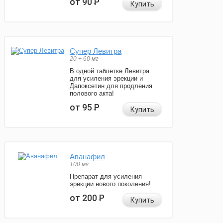
от 90
Р
Купить
Супер Левитра
20 + 60 мг
В одной таблетке Левитра
для усиления эрекции и
Дапоксетин для продления
полового акта!
от 95
Р
Купить
Аванафил
100 мг
Препарат для усиления
эрекции нового поколения!
от 200
Р
Купить