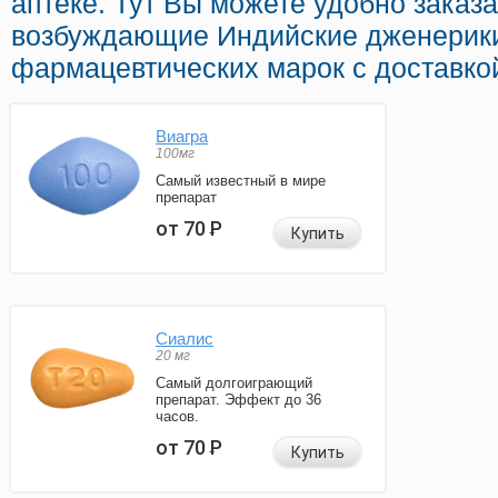
аптеке. Тут Вы можете удобно заказ
возбуждающие Индийские дженерики
фармацевтических марок с доставко
Виагра
100мг
Самый известный в мире
препарат
от 70
Р
Купить
Сиалис
20 мг
Самый долгоиграющий
препарат. Эффект до 36
часов.
от 70
Р
Купить