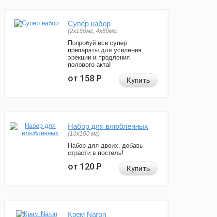
Супер набор
(2х160мг, 4х80мг)
Попробуй все супер
препараты для усиления
эрекции и продления
полового акта!
от 158
Р
Купить
Набор для влюбленных
(10х100 мг)
Набор для двоих, добавь
страсти в постель!
от 120
Р
Купить
Крем Naron