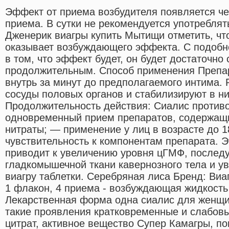
Эффект от приема возбудителя появляется че
приема. В сутки не рекомендуется употреблят
Дженерик виагры купить Мытищи отметить, чт
оказывает возбуждающего эффекта. С подоб
в том, что эффект будет, он будет достаточно
продолжительным. Способ применения Препар
внутрь за минут до предполагаемого интима.
сосуды половых органов и стабилизируют в н
Продолжительность действия: Сиалис против
одновременный прием препаратов, содержащ
нитраты; — применение у лиц в возрасте до 
чувствительность к компонентам препарата. Э
приводит к увеличению уровня цГМФ, после
гладкомышечной ткани кавернозного тела и у
виагру таблетки. Серебряная лиса Бренд: Ви
1 флакон, 4 приема - возбуждающая жидкост
Лекарственная форма одна сиалис для женщин
такие проявления кратковременные и слабо
цитрат, активное вещество Супер Камагры, по