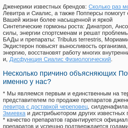
Дженерики известных брендов:
Сколько раз м
Левитра и Сиалис, а также Попперсы помогут
Вашей жизни более насыщенной и яркой
Синтетические гормоны роста
: Динатроп, Анс
силы, энергии спортсменам и решат проблем
БАДы и препараты:
Tribulus terrestris, Мориа
Экдистерон повысят выносливость организма,
энергию, восстановят работу многих внутренн
и,
Дисфункция Сиалис Физиологический
.
Несколько причино объясняющих По
именно у нас?
* Мы являемся первым и единственным на те
представителем по продаже препаратов дже
левитра с доставкой череповец
, силденафила
Змиевка
и дистрибьютором других известных 
* качество препаратов гарантируется офици
препаратов и успешно подтверждается годам