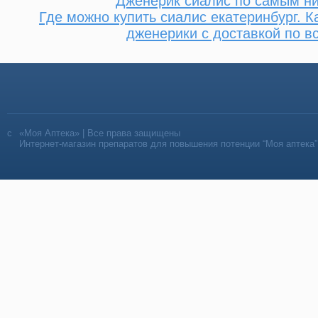
Дженерик сиалис по самым н
Где можно купить сиалис екатеринбург. 
дженерики с доставкой по в
«Моя Аптека» | Все права защищены
Интернет-магазин препаратов для повышения потенции “Моя аптека”