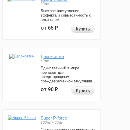
20мг
Быстрое наступление
эффекта и совместимость с
алкоголем.
от 65
Р
Купить
Дапоксетин
60мг
Единственный в мире
препарат для
предотвращения
преждевременной эякуляции.
от 90
Р
Купить
Super P-force
100мг + 60мг
Самые популярные препараты