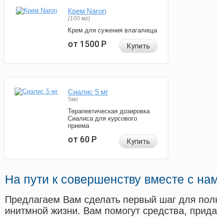
Крем Naron
(100 мг)
Крем для сужения влагалища
от 1500
Р
Купить
Сиалис 5 мг
5мг
Терапевтическая дозировка
Сиалиса для курсового
приема
от 60
Р
Купить
На пути к совершенству вместе с на
Предлагаем Вам сделать первый шаг для пол
инитмной жизни. Вам помогут средства, прид