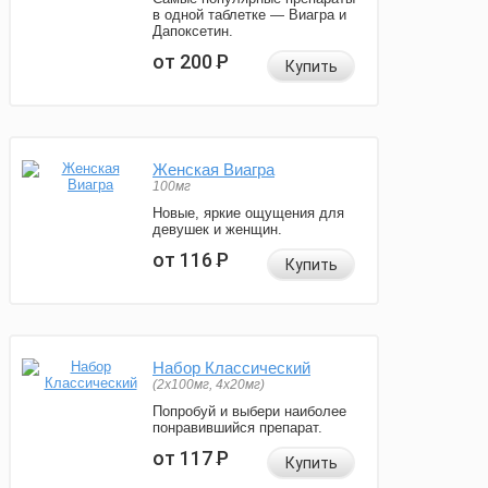
в одной таблетке — Виагра и
Дапоксетин.
от 200
Р
Купить
Женская Виагра
100мг
Новые, яркие ощущения для
девушек и женщин.
от 116
Р
Купить
Набор Классический
(2x100мг, 4x20мг)
Попробуй и выбери наиболее
понравившийся препарат.
от 117
Р
Купить