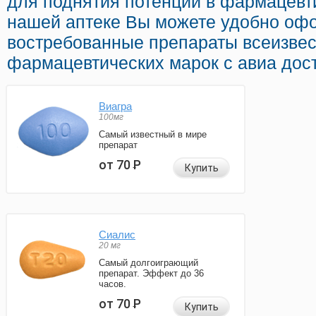
для поднятия потенции в фармацевти
нашей аптеке Вы можете удобно офо
востребованные препараты всеизве
фармацевтических марок с авиа дост
Виагра
100мг
Самый известный в мире
препарат
от 70
Р
Купить
Сиалис
20 мг
Самый долгоиграющий
препарат. Эффект до 36
часов.
от 70
Р
Купить