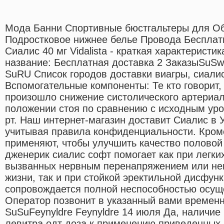
Мода Банни Спортивные бюстгальтеры для Об
Подростковое нижнее белье Провода Бесплатн
Сиалис 40 мг Vidalista - краткая характерист
название: Бесплатная доставка 2 ЗаказыSuSwit
SuRU Список городов доставки виагры, сиалис
Вспомогательные компоненты: Те кто говорит,
произошло снижение систолического артериал
положении стоя по сравнению с исходным ур
рт. Наш интернет-магазин доставит Сиалис в 
учитывая правила конфиденциальности. Кроме
применяют, чтобы улучшить качество половой
дженерик сиалис софт помогает как при легки
вызванных нервным перенапряжением или не
жизни, так и при стойкой эректильной дисфунк
сопровождается полной неспособностью осуще
Оператор позвонит в указанный вами временн
SuSuFeynyldre Feynyldre 14 июля Да, наличие
левитра одт доза к применению приведенных 