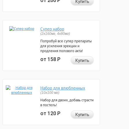
от 200
Р
Купить
Супер набор
(2х160мг, 4х80мг)
Попробуй все супер препараты
для усиления эрекции и
продления полового акта!
от 158
Р
Купить
Набор для влюбленных
(10х100 мг)
Набор для двоих, добавь страсти
в постель!
от 120
Р
Купить