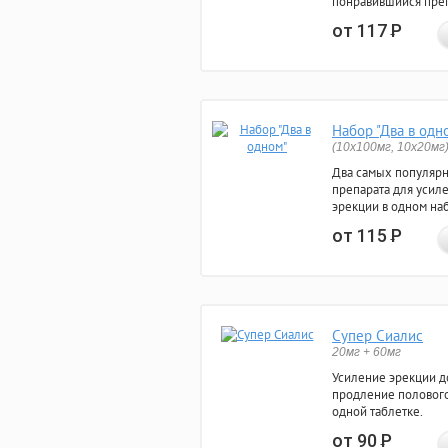
понравившийся преп
от 117
Р
Набор "Два в одн
(10x100мг, 10x20мг
Два самых популяр
препарата для усил
эрекции в одном на
от 115
Р
Супер Сиалис
20мг + 60мг
Усиление эрекции до
продление полового
одной таблетке.
от 90
Р