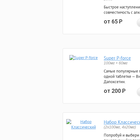
Быстрое наступлени
совместимость с ал
от 65
Р
Super P-force
100мг + 60мг
Самые популярные 
одной таблетке — Ви
Дапоксетин.
от 200
Р
Набор Классичес
(2x100мг, 4x20мг)
Попробуй и выбери