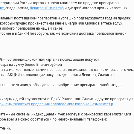
территории России торговым представителем по продаже препаратов
кве
, силденафила
,
Левитра 10мг n4 таб
и дистрибьютором других известных
циальным поставщиком препаратов и успешно подтверждается годами продаж
 которым трудно произнести название Виагра или Сиалис в аптеке вслух,
 любого препаратан на нашем сайте!
Москве и в Санкт-Петербурге, так же возможна доставка препаратов почтой
- постоянная дисконтная карта на последующие покупки
0%
овара на сумму более 5 тысяч рублей
 на мелкооптовые партии препарата с возможностью выписки товарного чек
личные АКЦИИ позволяющие покупать дженерики Левитры, Сиалиса и
мальные усилия, чтобы сделать приобретение препаратов удобным для
ыходных дней круглосуточно. Для VIP клиентов: Сиалис и другие препараты дл
динены таблетках продления полового акта которые называются p
атежные системы Яндекс Деньги, Web Money и с банковских карт Master Card
юбое время можно обратиться
»
по многоканальным телефонам:
тный),