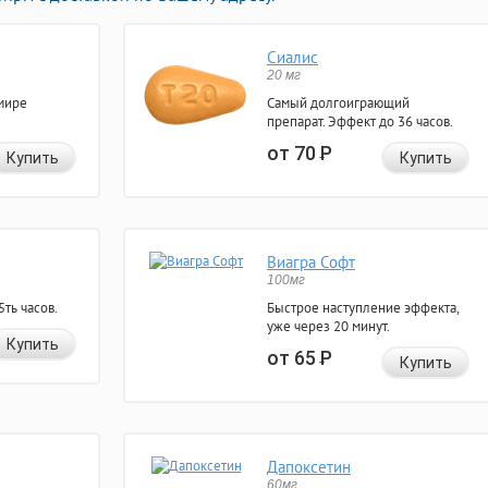
Сиалис
20 мг
мире
Самый долгоиграющий
препарат. Эффект до 36 часов.
от 70
Р
Купить
Купить
Виагра Софт
100мг
ть часов.
Быстрое наступление эффекта,
уже через 20 минут.
Купить
от 65
Р
Купить
Дапоксетин
60мг