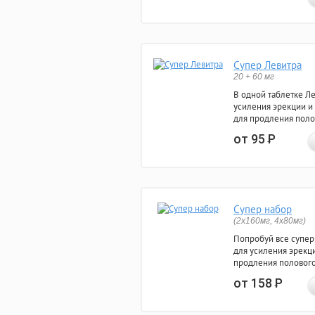
Супер Левитра
20 + 60 мг
В одной таблетке Л
усиления эрекции и
для продления поло
от 95
Р
Супер набор
(2х160мг, 4х80мг)
Попробуй все супер
для усиления эрекц
продления полового
от 158
Р