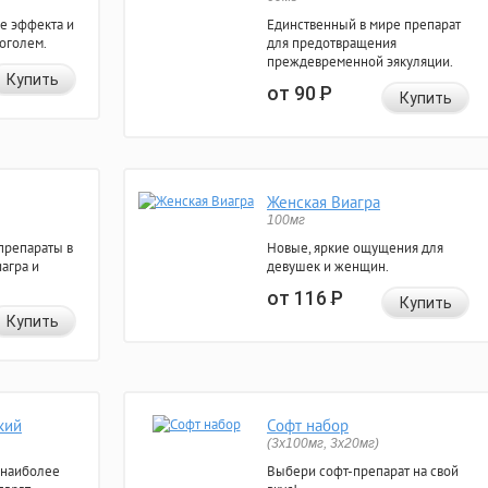
е эффекта и
Единственный в мире препарат
коголем.
для предотвращения
преждевременной эякуляции.
Купить
от 90
Р
Купить
Женская Виагра
100мг
препараты в
Новые, яркие ощущения для
агра и
девушек и женщин.
от 116
Р
Купить
Купить
кий
Софт набор
(3x100мг, 3x20мг)
 наиболее
Выбери софт-препарат на свой