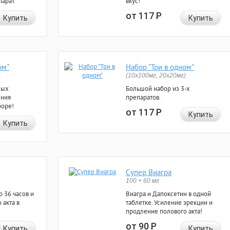
арат.
вкус!
от 117
Р
Купить
Купить
ом"
Набор "Три в одном"
)
(10x100мг, 20x20мг)
ных
Большой набор из 3-х
ения
препаратов.
боре!
от 117
Р
Купить
Купить
Супер Виагра
100 + 60 мг
 36 часов и
Виагра и Дапоксетин в одной
 акта в
таблетке. Усиление эрекции и
продление полового акта!
от 90
Р
Купить
Купить