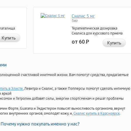
Сиалис 5 мг
5мг
лагалища
Терапевтическая дозировка
Сиалиса для курсового приема
Купить
от 60
Р
Купить
нами
олноценной счастливой инитмной жизни. Вам помогут средства, придагаемые
пить в Элисте
, Левитра и Сиалис, а также Попперсы помогут сделать интимную
и яркой
Ансомон и Гетропин добавят силы, энергии спортсменам и решат проблемы
ориамин Форте, Guarana и Экдистерон повысят выносливость организма, вернут
огих внутренних органов, омолодят кожу, и,
Сиалис купить в Красноярск
.
Почему нужно покупать именно у нас?