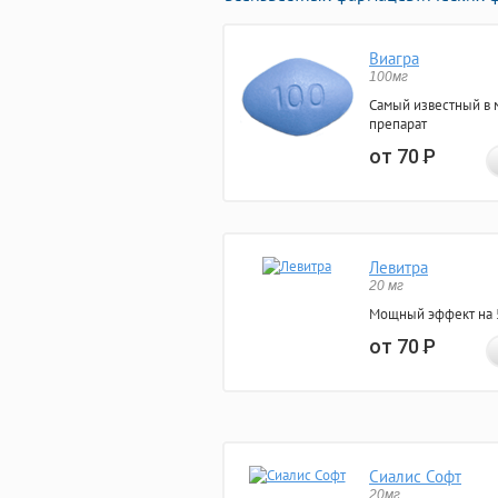
Виагра
100мг
Самый известный в 
препарат
от 70
Р
Левитра
20 мг
Мощный эффект на 5
от 70
Р
Сиалис Софт
20мг