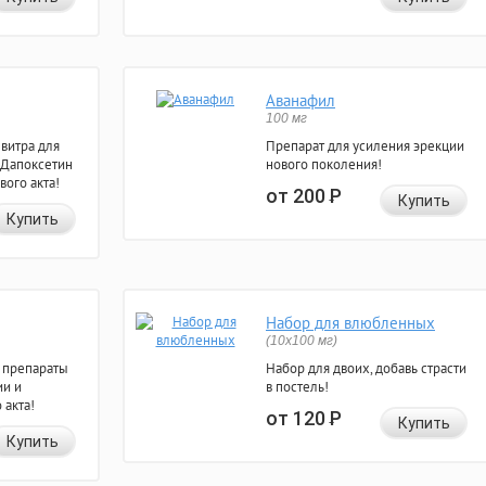
Аванафил
100 мг
евитра для
Препарат для усиления эрекции
 Дапоксетин
нового поколения!
вого акта!
от 200
Р
Купить
Купить
Набор для влюбленных
(10х100 мг)
 препараты
Набор для двоих, добавь страсти
ии и
в постель!
 акта!
от 120
Р
Купить
Купить