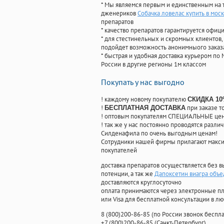
* Мы являемся первым и единственным на 
дженериков
Собачка ловелас купить в мос
препаратов
* качество препаратов гарантируется офи
* для стестинельных и скромных клиентов,
подойдет возможность анонимныого заказа
* быстрая и удобная доставка курьером по 
России в другие регионы 1м классом
Покупать у нас выгодно
! каждому новому покупателю
СКИДКА 1
!
при заказе т
БЕСПЛАТНАЯ ДОСТАВКА
! оптовым покупателям СПЕЦИАЛЬНЫЕ цены
! так же у нас постоянно проводятся раз
Силденафила по очень выгодным ценам!
Cотрудники нашей фирмы прилагают макси
покупателей
доставка препаратов осуществляется без в
потенции, а так же
Дапоксетин виагра объе
доставляются круглосуточно
оплата принимаются через электронные пл
или Visa для бесплатной консультации в л
8
(800
)200-86-85
(
по России звонок беспла
+7
(800
)200-86-85
(
Санкт-Петербург)