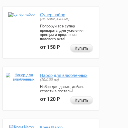
Супер набор
(2х160мг, 4х80мг)
Попробуй все супер
препараты для усиления
эрекции и продления
полового акта!
от 158
Р
Купить
Набор для влюбленных
(10х100 мг)
Набор для двоих, добавь
страсти в постель!
от 120
Р
Купить
Крем Naron