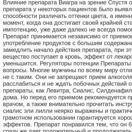
Влияние препарата Виагра на зрение Спустя 
препарата у некоторых пациентов было выяв
способности различать оттенки цвета, а именно
момент, когда она достигает своей крайней ст
импотенцию, уже даже далеко не всегда помог
Препарат принимается независимо от приемо
употребление продуктов с большим содержан
замедлить начало действия препарата, при эт
вещество поступает в кровь, эффект от лекар
уменьшится. Регуляторы потенции Препараты
вопросы. Многие мужчины по всему миру отли
не с таким. Они не запрещают прием алкогол
расслабиться и не ждать побочных действий о
препараты, как Левитра, Сиалис, Силденафил
дома. Но перед его приемом рекомендуется п
врачом, а также внимательно прочитать инстр
сиалис эли лилли неярко выражены и практич
грамотном использовании гарантируется хоро
эффектов. Препарат понравился тем, что он б
сразу же дает положительный и продолжитель