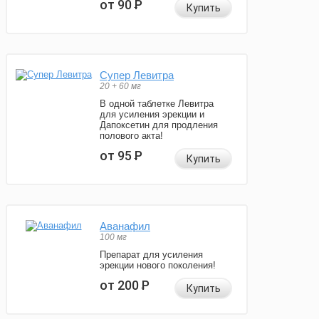
от 90
Р
Купить
Супер Левитра
20 + 60 мг
В одной таблетке Левитра
для усиления эрекции и
Дапоксетин для продления
полового акта!
от 95
Р
Купить
Аванафил
100 мг
Препарат для усиления
эрекции нового поколения!
от 200
Р
Купить