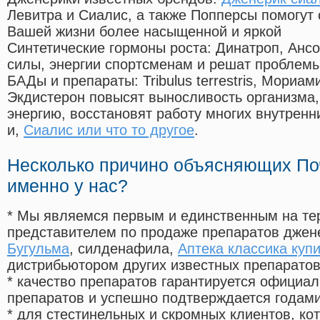
Левитра и Сиалис, а также Попперсы помогут
Вашей жизни более насыщенной и яркой
Синтетические гормоны роста
: Динатроп, Анс
силы, энергии спортсменам и решат проблем
БАДы и препараты:
Tribulus terrestris, Мориа
Экдистерон повысят выносливость организма,
энергию, восстановят работу многих внутренн
и,
Сиалис или что то другое
.
Несколько причино объясняющих По
именно у нас?
* Мы являемся первым и единственным на те
представителем по продаже препаратов дже
Бугульма
, силденафила
,
Аптека классика купи
дистрибьютором других известных препарато
* качество препаратов гарантируется офици
препаратов и успешно подтверждается годам
* для стестинельных и скромных клиентов, ко