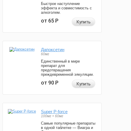
Быстрое наступление
эффекта и совместимость с
алкоголем.
от 65
Р
Купить
Дапоксетин
60мг
Единственный в мире
препарат для
предотвращения
преждевременной эякуляции.
от 90
Р
Купить
Super P-force
100мг + 60мг
Самые популярные препараты
в одной таблетке — Виагра и