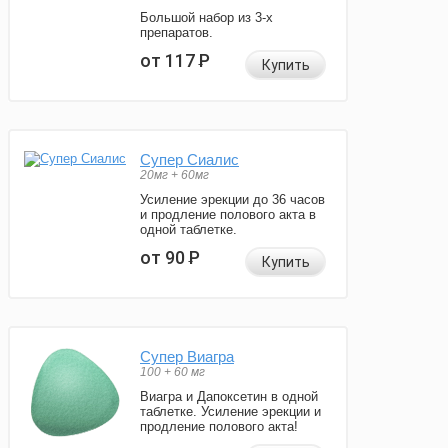
Большой набор из 3-х
препаратов.
от 117
Р
Купить
Супер Сиалис
20мг + 60мг
Усиление эрекции до 36 часов
и продление полового акта в
одной таблетке.
от 90
Р
Купить
Супер Виагра
100 + 60 мг
Виагра и Дапоксетин в одной
таблетке. Усиление эрекции и
продление полового акта!