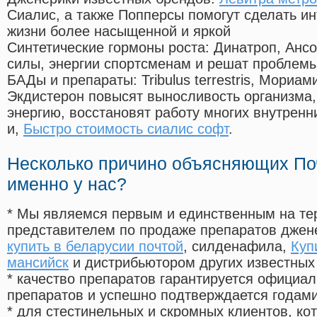
Сиалис, а также Попперсы помогут сделать и
жизни более насыщенной и яркой
Синтетические гормоны роста
: Динатроп, Анс
силы, энергии спортсменам и решат проблем
БАДы и препараты:
Tribulus terrestris, Мориа
Экдистерон повысят выносливость организма,
энергию, восстановят работу многих внутренн
и,
Быстро стоимость сиалис софт
.
Несколько причино объясняющих По
именно у нас?
* Мы являемся первым и единственным на те
представителем по продаже препаратов дже
купить в беларусии почтой
, силденафила
,
Куп
мансийск
и дистрибьютором других известных
* качество препаратов гарантируется офици
препаратов и успешно подтверждается годам
* для стестинельных и скромных клиентов, ко