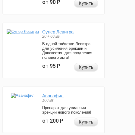
от 90
Р
Купить
Супер Левитра
20 + 60 мг
В одной таблетке Левитра
для усиления эрекции и
Дапоксетин для продления
полового акта!
от 95
Р
Купить
Аванафил
100 мг
Препарат для усиления
эрекции нового поколения!
от 200
Р
Купить