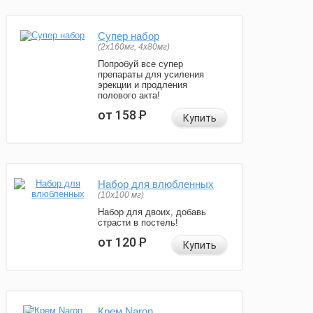
Супер набор
(2х160мг, 4х80мг)
Попробуй все супер
препараты для усиления
эрекции и продления
полового акта!
от 158
Р
Купить
Набор для влюбленных
(10х100 мг)
Набор для двоих, добавь
страсти в постель!
от 120
Р
Купить
Крем Naron