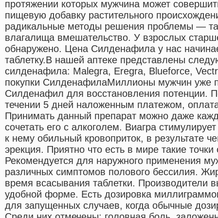
протяжении которых мужчина может совершить
пищевую добавку растительного происхожден
радикальные методы решения проблемы — та
влагалища вмешательство. У взрослых старше
обнаружено. Цена Силденафила у нас начинае
таблетку.В нашей аптеке представлены след
силденафила: Malegra, Eregra, Blueforce, Vect
покупки СилденафилаМиллионы мужчин уже по
Силденафил для восстановления потенции. П
течении 5 дней наложенным платежом, оплата
Принимать данный препарат можно даже кажд
сочетать его с алкоголем. Виагра стимулирует
к нему обильный кровоприток, в результате че
эрекция. Приятно что есть в мире такие точки
Рекомендуется для наружного применения му
различных симптомов полового бессилия. Жи
время всасывания таблетки. Производители 
удобной форме. Есть дозировка миллиграммов
для запущенных случаев, когда обычные дози
Среди них отмечены: головная боль, заложен