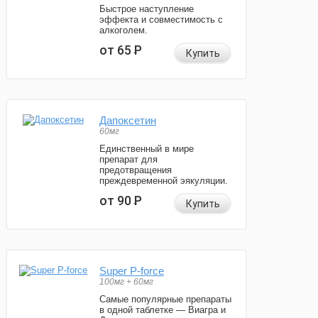
Быстрое наступление
эффекта и совместимость с
алкоголем.
от 65
Р
Купить
Дапоксетин
60мг
Единственный в мире
препарат для
предотвращения
преждевременной эякуляции.
от 90
Р
Купить
Super P-force
100мг + 60мг
Самые популярные препараты
в одной таблетке — Виагра и