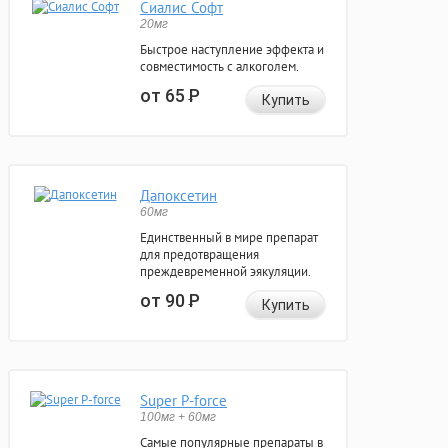
Сиалис Софт
20мг
Быстрое наступление эффекта и
совместимость с алкоголем.
от 65
Р
Купить
Дапоксетин
60мг
Единственный в мире препарат
для предотвращения
преждевременной эякуляции.
от 90
Р
Купить
Super P-force
100мг + 60мг
Самые популярные препараты в