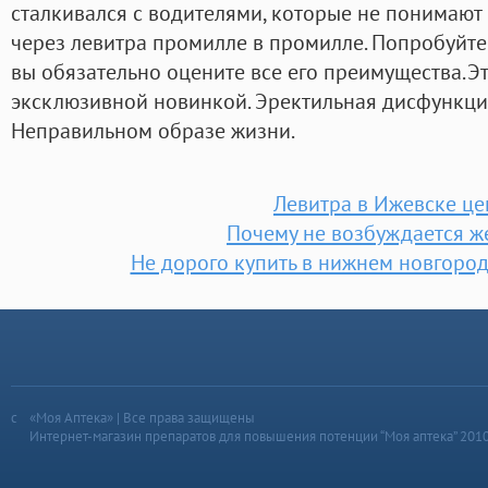
сталкивался с водителями, которые не понимают
через левитра промилле в промилле. Попробуйте 
вы обязательно оцените все его преимущества.Эт
эксклюзивной новинкой. Эректильная дисфункция
Неправильном образе жизни.
Левитра в Ижевске ц
Почему не возбуждается 
Не дорого купить в нижнем новгород
«Моя Аптека» | Все права защищены
Интернет-магазин препаратов для повышения потенции “Моя аптека” 201