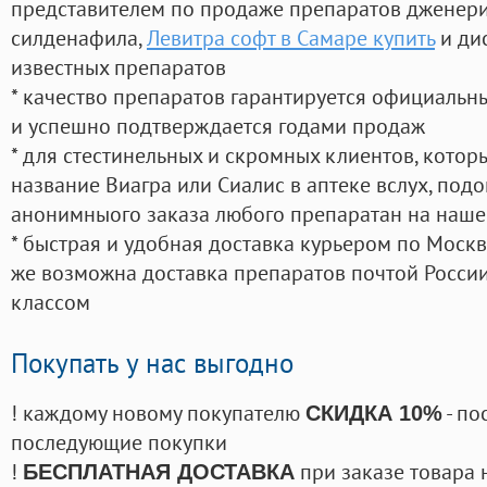
представителем по продаже препаратов дженер
силденафила
,
Левитра софт в Самаре купить
и ди
известных препаратов
* качество препаратов гарантируется официаль
и успешно подтверждается годами продаж
* для стестинельных и скромных клиентов, кото
название Виагра или Сиалис в аптеке вслух, под
анонимныого заказа любого препаратан на наше
* быстрая и удобная доставка курьером по Москве
же возможна доставка препаратов почтой России
классом
Покупать у нас выгодно
! каждому новому покупателю
- по
СКИДКА 10%
последующие покупки
!
при заказе товара 
БЕСПЛАТНАЯ ДОСТАВКА