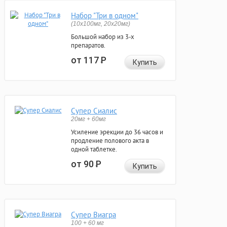
Набор "Три в одном"
(10x100мг, 20x20мг)
Большой набор из 3-х
препаратов.
от 117
Р
Купить
Супер Сиалис
20мг + 60мг
Усиление эрекции до 36 часов и
продление полового акта в
одной таблетке.
от 90
Р
Купить
Супер Виагра
100 + 60 мг