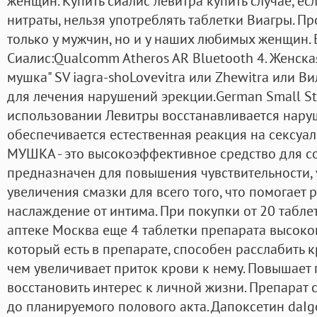
женщин. Купить сиалис левитра купить случае, е
нитраты, нельзя употреблять таблетки Виагры. П
только у мужчин, но и у наших любимых женщин.
Сиалис:Qualcomm Atheros AR Bluetooth 4. Женска
мушка" SV iagra-shoLovevitra или Zhewitra или 
для лечения нарушений эрекции.German Small Ste
использовании Левитры восстанавливается нару
обеспечивается естественная реакция на сексу
МУШКА - это высокоэффективное средство для со
предназначен для повышения чувствительности,
увеличения смазки для всего того, что помогает 
наслаждение от интима. При покупки от 20 табле
аптеке Москва еще 4 таблетки препарата высоког
который есть в препарате, способен расслабить 
чем увеличивает приток крови к нему. Повышает
восстановить интерес к личной жизни. Препарат с
до планируемого полового акта. Дапоксетин daIgo