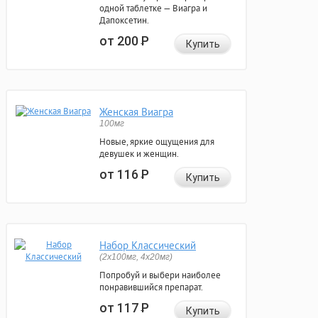
одной таблетке — Виагра и
Дапоксетин.
от 200
Р
Купить
Женская Виагра
100мг
Новые, яркие ощущения для
девушек и женщин.
от 116
Р
Купить
Набор Классический
(2x100мг, 4x20мг)
Попробуй и выбери наиболее
понравившийся препарат.
от 117
Р
Купить