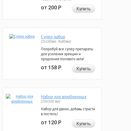
от 200
Р
Купить
Супер набор
(2х160мг, 4х80мг)
Попробуй все супер препараты
для усиления эрекции и
продления полового акта!
от 158
Р
Купить
Набор для влюбленных
(10х100 мг)
Набор для двоих, добавь страсти
в постель!
от 120
Р
Купить