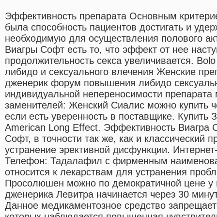
Эффективность препарата Основным критери
была способность пациентов достигать и удер
необходимую для осуществления полового ак
Виагры Софт есть то, что эффект от нее насту
продолжительность секса увеличивается. Bol
либидо и сексуального влечения Женские преп
дженерик форум повышения либидо сексуальн
индивидуальной непереносимости препарата 
заменителей: Женский Сиалис можно купить ч
если есть уверенность в поставщике. Купить За
American Long Effect. Эффективность Виагра
Софт, в точности так же, как и классический 
устранение эрективной дисфункции. Интернет
Телефон: Тадалафил с фирменным наименова
относится к лекарствам для устранения пробл
Просолюшен можно по демократичной цене у н
дженерика Левитра начинается через 30 минут 
Данное медикаментозное средство запрещает
которых наблюдается повышенная чувствитель