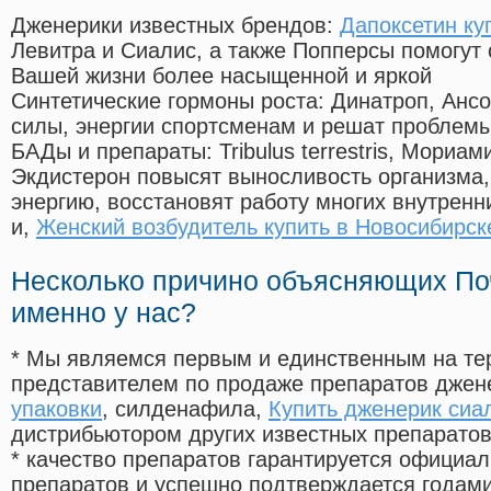
Дженерики известных брендов:
Дапоксетин ку
Левитра и Сиалис, а также Попперсы помогут
Вашей жизни более насыщенной и яркой
Синтетические гормоны роста
: Динатроп, Анс
силы, энергии спортсменам и решат проблем
БАДы и препараты:
Tribulus terrestris, Мориа
Экдистерон повысят выносливость организма,
энергию, восстановят работу многих внутренн
и,
Женский возбудитель купить в Новосибирск
Несколько причино объясняющих По
именно у нас?
* Мы являемся первым и единственным на те
представителем по продаже препаратов дже
упаковки
, силденафила
,
Купить дженерик сиа
дистрибьютором других известных препарато
* качество препаратов гарантируется офици
препаратов и успешно подтверждается годам