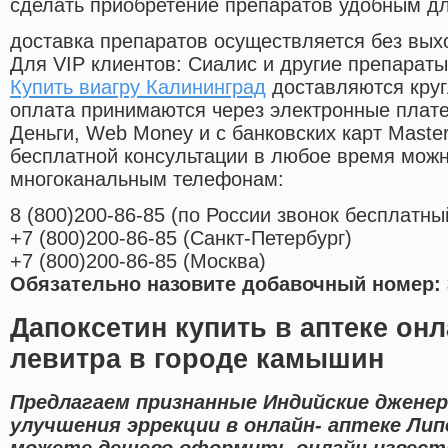
сделать приобретение препаратов удобным д
доставка препаратов осуществляется без вых
Для VIP клиентов: Сиалис и другие препараты
Купить виагру Калининград
доставляются круг
оплата принимаются через электронные плат
Деньги, Web Money и с банковских карт Master
бесплатной консультации в любое время мож
многоканальным телефонам:
8
(800
)200-86-85
(
по России звонок бесплатны
+7
(800
)200-86-85
(
Санкт-Петербург)
+7
(800
)200-86-85
(
Москва)
Обязательно назовите добавочный номер: 
Дапоксетин купить в аптеке он
левитра в городе камышин
Предлагаем признанные Индийские джене
улучшения эррекции в онлайн- аптеке Лип
можете дешево оформить онлайн извест