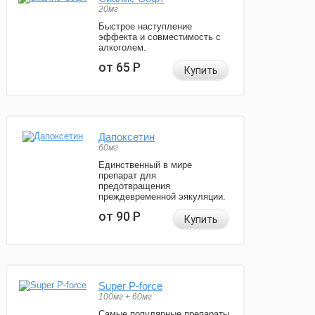
20мг
Быстрое наступление
эффекта и совместимость с
алкоголем.
от 65
Р
Купить
Дапоксетин
60мг
Единственный в мире
препарат для
предотвращения
преждевременной эякуляции.
от 90
Р
Купить
Super P-force
100мг + 60мг
Самые популярные препараты