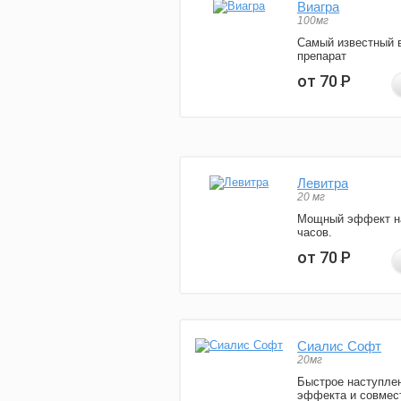
Виагра
100мг
Самый известный 
препарат
от 70
Р
Левитра
20 мг
Мощный эффект н
часов.
от 70
Р
Сиалис Софт
20мг
Быстрое наступле
эффекта и совмес