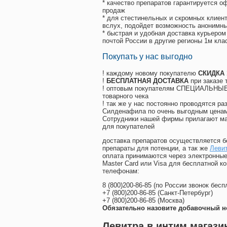
* качество препаратов гарантируется 
продаж
* для стестинельных и скромных клиент
вслух, подойдет возможность анонимны
* быстрая и удобная доставка курьером
почтой России в другие регионы 1м кла
Покупать у нас выгодно
! каждому новому покупателю
СКИДКА
!
БЕСПЛАТНАЯ ДОСТАВКА
при заказе 
! оптовым покупателям СПЕЦИАЛЬНЫЕ 
товарного чека
! так же у нас постоянно проводятся 
Силденафила по очень выгодным ценам
Cотрудники нашей фирмы прилагают ма
для покупателей
доставка препаратов осуществляется б
препараты для потенции, а так же
Левит
оплата принимаются через электронные
Master Card или Visa для бесплатной 
телефонам:
8
(800
)200-86-85
(
по России звонок бесп
+7
(800
)200-86-85
(
Санкт-Петербург)
+7
(800
)200-86-85
(
Москва)
Обязательно назовите добавочный н
Левитра в интим магази