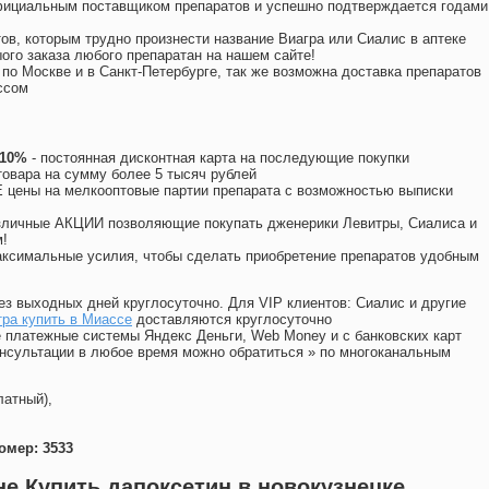
официальным поставщиком препаратов и успешно подтверждается годами
ов, которым трудно произнести название Виагра или Сиалис в аптеке
ого заказа любого препаратан на нашем сайте!
 по Москве и в Санкт-Петербурге, так же возможна доставка препаратов
ссом
 10%
- постоянная дисконтная карта на последующие покупки
товара на сумму более 5 тысяч рублей
цены на мелкооптовые партии препарата с возможностью выписки
различные АКЦИИ позволяющие покупать дженерики Левитры, Сиалиса и
!
ксимальные усилия, чтобы сделать приобретение препаратов удобным
ез выходных дней круглосуточно. Для VIP клиентов: Сиалис и другие
ра купить в Миассе
доставляются круглосуточно
 платежные системы Яндекс Деньги, Web Money и с банковских карт
консультации в любое время можно обратиться
»
по многоканальным
латный),
омер: 3533
не Купить дапоксетин в новокузнецке