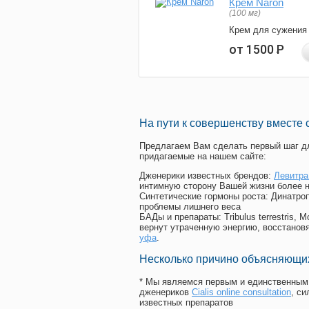
Крем Naron
(100 мг)
Крем для сужения
от 1500
Р
На пути к совершенству вместе 
Предлагаем Вам сделать первый шаг дл
придагаемые на нашем сайте:
Дженерики известных брендов:
Левитра
интимную сторону Вашей жизни более 
Синтетические гормоны роста
: Динатро
проблемы лишнего веса
БАДы и препараты:
Tribulus terrestris
вернут утраченную энергию, восстановя
уфа
.
Несколько причино объясняющих
* Мы являемся первым и единственным 
дженериков
Cialis online consultation
, с
известных препаратов