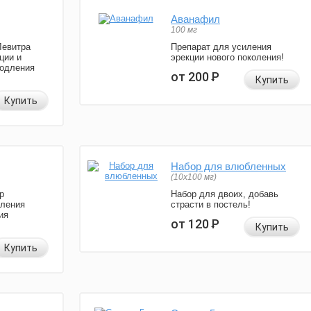
Аванафил
100 мг
Левитра
Препарат для усиления
ции и
эрекции нового поколения!
родления
от 200
Р
Купить
Купить
Набор для влюбленных
(10х100 мг)
р
Набор для двоих, добавь
иления
страсти в постель!
ия
от 120
Р
Купить
Купить