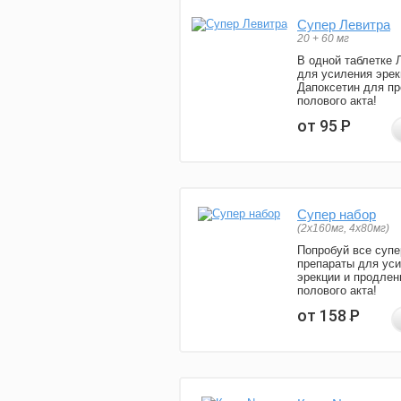
Супер Левитра
20 + 60 мг
В одной таблетке 
для усиления эрек
Дапоксетин для п
полового акта!
от 95
Р
Супер набор
(2х160мг, 4х80мг)
Попробуй все супе
препараты для ус
эрекции и продлен
полового акта!
от 158
Р