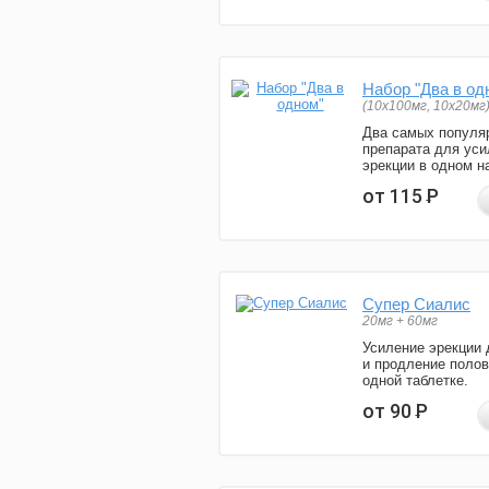
Набор "Два в од
(10x100мг, 10x20мг
Два самых популя
препарата для уси
эрекции в одном н
от 115
Р
Супер Сиалис
20мг + 60мг
Усиление эрекции 
и продление полов
одной таблетке.
от 90
Р