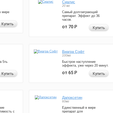
Сиалис
20 мг
в мире
Самый долгоиграющий
препарат. Эффект до 36
часов.
Купить
от 70
Р
Купить
Виагра Софт
100мг
а 5ть
Быстрое наступление
эффекта, уже через 20 минут.
от 65
Р
Купить
Купить
Дапоксетин
60мг
ние
Единственный в мире
тимость с
препарат для