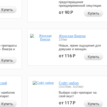
предотвращения
преждевременной эякуляции.
Купить
от 90
Р
Купить
Женская Виагра
100мг
 препараты
Новые, яркие ощущения для
— Виагра и
девушек и женщин.
от 116
Р
Купить
Купить
ский
Софт набор
(3x100мг, 3x20мг)
и наиболее
Выбери софт-препарат на
парат.
свой вкус!
от 117
Р
Купить
Купить