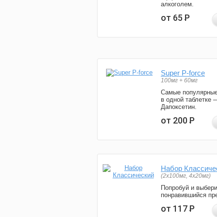
алкоголем.
от 65
Р
Super P-force
100мг + 60мг
Самые популярные
в одной таблетке 
Дапоксетин.
от 200
Р
Набор Классиче
(2x100мг, 4x20мг)
Попробуй и выбер
понравившийся пре
от 117
Р