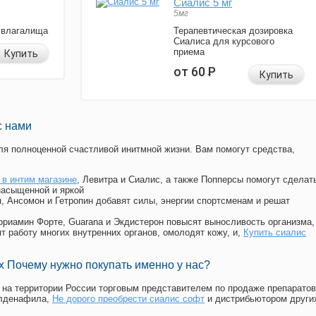
Сиалис 5 мг
5мг
 влагалища
Терапевтическая дозировка
Сиалиса для курсового
приема
Купить
от 60
Р
Купить
с нами
я полноценной счастливой инитмной жизни. Вам помогут средства,
 в интим магазине
, Левитра и Сиалис, а также Попперсы помогут сделат
насыщенной и яркой
п, Ансомон и Гетропин добавят силы, энергии спортсменам и решат
, Мориамин Форте, Guarana и Экдистерон повысят выносливость организма,
т работу многих внутренних органов, омолодят кожу, и,
Купить сиалис
 Почему нужно покупать именно у нас?
на территории России торговым представителем по продаже препаратов
илденафила
,
Не дорого преобрести сиалис софт
и дистрибьютором други