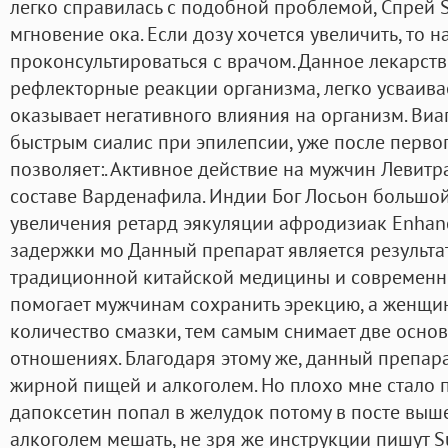
легко справилась с подобной проблемой, Спрей 
мгновение ока. Если дозу хочется увеличить, то 
проконсультироваться с врачом. Данное лекарст
рефлекторные реакции организма, легко усваива
оказывает негативного влияния на организм. Ви
быстрым сиалис при эпилепсии, уже после перво
позволяет:. Активное действие на мужчин Левитра
составе Варденафила. Индии Бог Лосьон большо
увеличения ретард эякуляции афродизиак Enhan
задержки мо Данный препарат является результа
традиционной китайской медицины и современны
помогает мужчинам сохранить эрекцию, а женщи
количество смазки, тем самым снимает две осн
отношениях. Благодаря этому же, данный препар
жирной пищей и алкоголем. Но плохо мне стало п
дапоксетин попал в желудок потому в посте выше 
алкоголем мешать, не зря же инструкции пишут Su