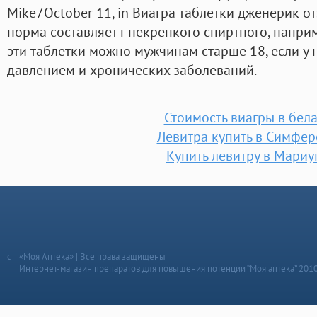
Mike7October 11, in Виагра таблетки дженерик о
норма составляет г некрепкого спиртного, напри
эти таблетки можно мужчинам старше 18, если у 
давлением и хронических заболеваний.
Стоимость виагры в бел
Левитра купить в Симфе
Купить левитру в Мариу
«Моя Аптека» | Все права защищены
Интернет-магазин препаратов для повышения потенции “Моя аптека” 201