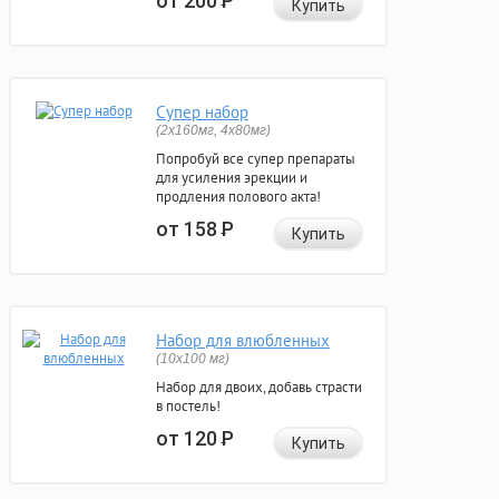
от 200
Р
Купить
Супер набор
(2х160мг, 4х80мг)
Попробуй все супер препараты
для усиления эрекции и
продления полового акта!
от 158
Р
Купить
Набор для влюбленных
(10х100 мг)
Набор для двоих, добавь страсти
в постель!
от 120
Р
Купить