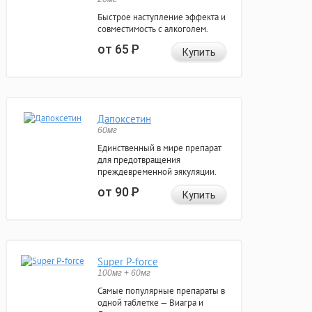
Быстрое наступление эффекта и
совместимость с алкоголем.
от 65
Р
Купить
Дапоксетин
60мг
Единственный в мире препарат
для предотвращения
преждевременной эякуляции.
от 90
Р
Купить
Super P-force
100мг + 60мг
Самые популярные препараты в
одной таблетке — Виагра и