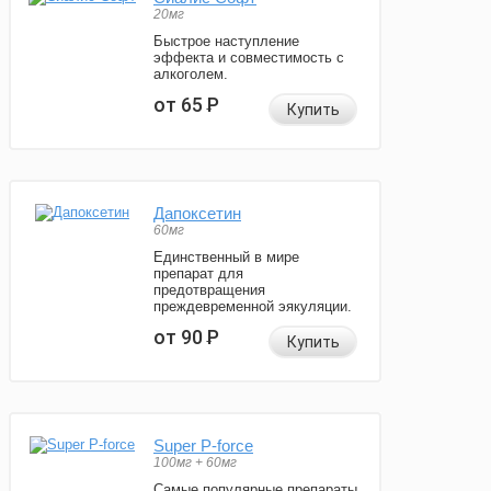
20мг
Быстрое наступление
эффекта и совместимость с
алкоголем.
от 65
Р
Купить
Дапоксетин
60мг
Единственный в мире
препарат для
предотвращения
преждевременной эякуляции.
от 90
Р
Купить
Super P-force
100мг + 60мг
Самые популярные препараты