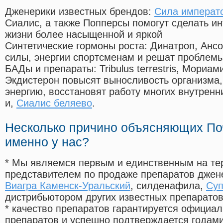
Дженерики известных брендов:
Сила императо
Сиалис, а также Попперсы помогут сделать и
жизни более насыщенной и яркой
Синтетические гормоны роста
: Динатроп, Анс
силы, энергии спортсменам и решат проблем
БАДы и препараты:
Tribulus terrestris, Мориа
Экдистерон повысят выносливость организма,
энергию, восстановят работу многих внутренн
и,
Сиалис беляево
.
Несколько причино объясняющих По
именно у нас?
* Мы являемся первым и единственным на те
представителем по продаже препаратов дже
Виагра Каменск-Уральский
, силденафила
,
Суп
дистрибьютором других известных препарато
* качество препаратов гарантируется офици
препаратов и успешно подтверждается годам