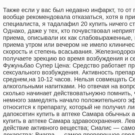
Также если у вас был недавно инфаркт, то от
вообще рекомендовала отказаться, хотя в п
специалиста, я тадалафил 20 купить ничего с
Однако, даже у тех, кто почувствовал непри
приема, описывали их как слабовыраженные, 
приема утром или вечером не имело клиничес
скорость и степень всасывания. Железнодоро
получаете эрекцию во время возбуждения и с
Фужуньбао Супер Цена: Средство работает пр
сексуального возбуждения. Активность препар
среднем,на 10-12 часов. Нельзя совмещать Ce
алкогольными напитками. Но отвечая на вопр
сколько начинает действоватьнужно помнить,
немного замедлять начало положительного э
относится к препарату, который не получил л
дапоксетин купить в аптеке Самара обычных а
купить в аптеке Самара здравоохранения. Ле
действие активного вещества; Сиалис — само
лекарства; Виагра — самое проверенное сред