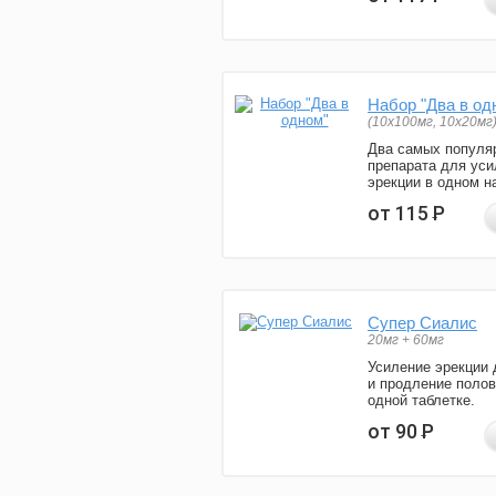
Набор "Два в од
(10x100мг, 10x20мг
Два самых популя
препарата для уси
эрекции в одном н
от 115
Р
Супер Сиалис
20мг + 60мг
Усиление эрекции 
и продление полов
одной таблетке.
от 90
Р