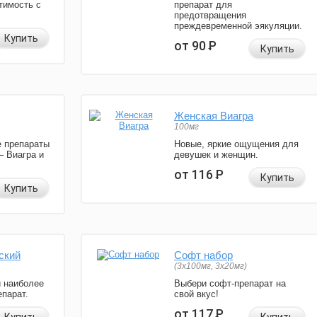
тимость с
препарат для
предотвращения
преждевременной эякуляции.
Купить
от 90
Р
Купить
Женская Виагра
100мг
 препараты
Новые, яркие ощущения для
— Виагра и
девушек и женщин.
от 116
Р
Купить
Купить
ский
Софт набор
(3x100мг, 3x20мг)
и наиболее
Выбери софт-препарат на
парат.
свой вкус!
от 117
Р