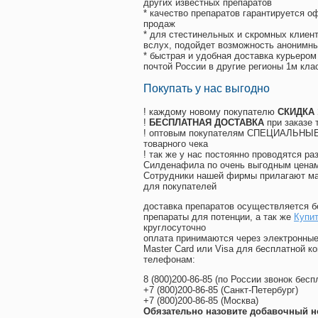
других известных препаратов
* качество препаратов гарантируется 
продаж
* для стестинельных и скромных клиент
вслух, подойдет возможность анонимны
* быстрая и удобная доставка курьером
почтой России в другие регионы 1м кла
Покупать у нас выгодно
! каждому новому покупателю
СКИДКА
!
БЕСПЛАТНАЯ ДОСТАВКА
при заказе 
! оптовым покупателям СПЕЦИАЛЬНЫЕ 
товарного чека
! так же у нас постоянно проводятся 
Силденафила по очень выгодным ценам
Cотрудники нашей фирмы прилагают ма
для покупателей
доставка препаратов осуществляется б
препараты для потенции, а так же
Купит
круглосуточно
оплата принимаются через электронные
Master Card или Visa для бесплатной 
телефонам:
8
(800
)200-86-85
(
по России звонок бесп
+7
(800
)200-86-85
(
Санкт-Петербург)
+7
(800
)200-86-85
(
Москва)
Обязательно назовите добавочный н