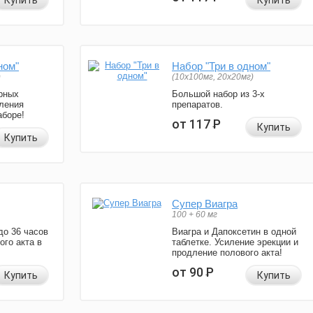
Купить
Купить
ном"
Набор "Три в одном"
)
(10x100мг, 20x20мг)
рных
Большой набор из 3-х
ления
препаратов.
аборе!
от 117
Р
Купить
Купить
Супер Виагра
100 + 60 мг
до 36 часов
Виагра и Дапоксетин в одной
ого акта в
таблетке. Усиление эрекции и
продление полового акта!
от 90
Р
Купить
Купить