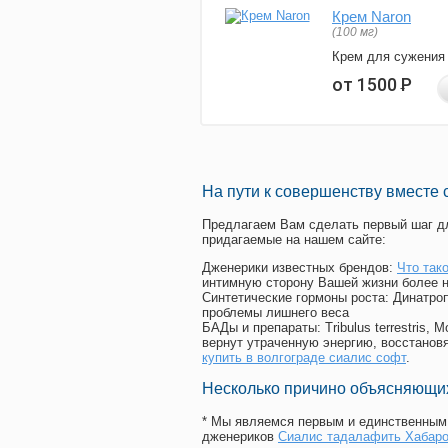
Крем Naron
(100 мг)
Крем для сужения
от 1500
Р
На пути к совершенству вместе 
Предлагаем Вам сделать первый шаг дл
придагаемые на нашем сайте:
Дженерики известных брендов:
Что тако
интимную сторону Вашей жизни более 
Синтетические гормоны роста
: Динатро
проблемы лишнего веса
БАДы и препараты:
Tribulus terrestris
вернут утраченную энергию, восстановя
купить в волгограде сиалис софт
.
Несколько причино объясняющих
* Мы являемся первым и единственным 
дженериков
Сиалис тадалафить Хабаро