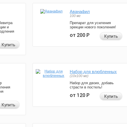
Аванафил
100 мг
Левитра
Препарат для усиления
ции и
эрекции нового поколения!
родления
от 200
Р
Купить
Купить
Набор для влюбленных
(10х100 мг)
р
Набор для двоих, добавь
иления
страсти в постель!
ия
от 120
Р
Купить
Купить