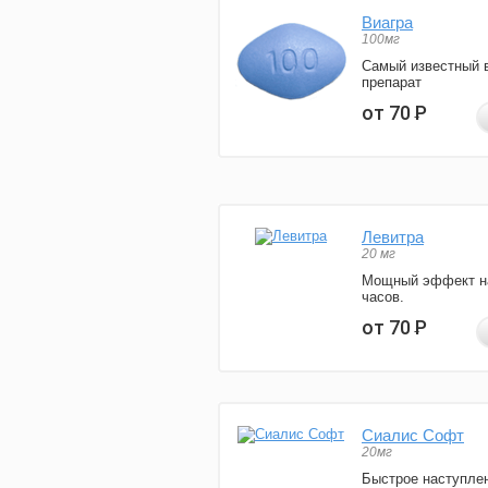
Виагра
100мг
Самый известный 
препарат
от 70
Р
Левитра
20 мг
Мощный эффект н
часов.
от 70
Р
Сиалис Софт
20мг
Быстрое наступле