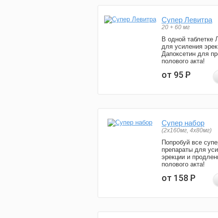
Супер Левитра
20 + 60 мг
В одной таблетке 
для усиления эрек
Дапоксетин для п
полового акта!
от 95
Р
Супер набор
(2х160мг, 4х80мг)
Попробуй все супе
препараты для ус
эрекции и продлен
полового акта!
от 158
Р