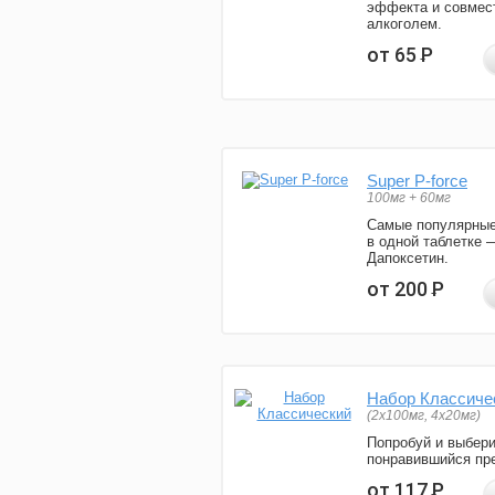
эффекта и совмес
алкоголем.
от 65
Р
Super P-force
100мг + 60мг
Самые популярные
в одной таблетке 
Дапоксетин.
от 200
Р
Набор Классиче
(2x100мг, 4x20мг)
Попробуй и выбер
понравившийся пре
от 117
Р