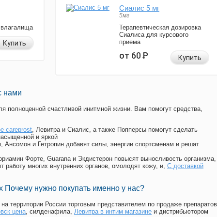
Сиалис 5 мг
5мг
 влагалища
Терапевтическая дозировка
Сиалиса для курсового
приема
Купить
от 60
Р
Купить
с нами
я полноценной счастливой инитмной жизни. Вам помогут средства,
е careprost
, Левитра и Сиалис, а также Попперсы помогут сделать
насыщенной и яркой
п, Ансомон и Гетропин добавят силы, энергии спортсменам и решат
, Мориамин Форте, Guarana и Экдистерон повысят выносливость организма,
т работу многих внутренних органов, омолодят кожу, и,
С доставкой
 Почему нужно покупать именно у нас?
на территории России торговым представителем по продаже препаратов
вск цена
, силденафила
,
Левитра в интим магазине
и дистрибьютором