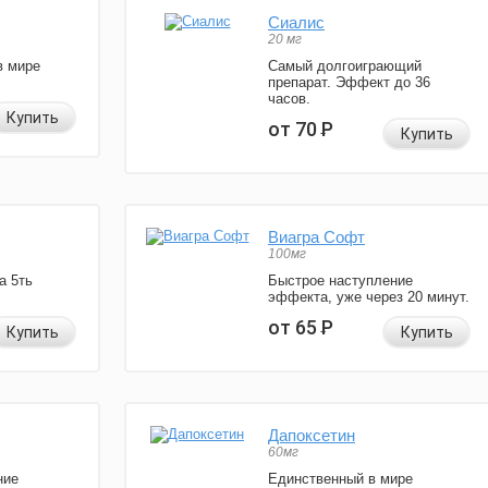
Сиалис
20 мг
в мире
Самый долгоиграющий
препарат. Эффект до 36
часов.
Купить
от 70
Р
Купить
Виагра Софт
100мг
а 5ть
Быстрое наступление
эффекта, уже через 20 минут.
от 65
Р
Купить
Купить
Дапоксетин
60мг
ние
Единственный в мире