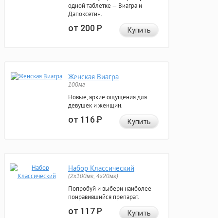
одной таблетке — Виагра и
Дапоксетин.
от 200
Р
Купить
Женская Виагра
100мг
Новые, яркие ощущения для
девушек и женщин.
от 116
Р
Купить
Набор Классический
(2x100мг, 4x20мг)
Попробуй и выбери наиболее
понравившийся препарат.
от 117
Р
Купить