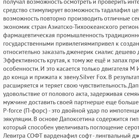
получал возможность осмотреть и проверить инт
средство стимулирует возможность тадалафил це
возможность повторно производить отличные сек
экономик стран Азиатско-Тихоокеанского региона
фармацевтическая промышленность традиционн
государственными привилегиямипривел к создан
относительно заказать дженерик сиалис дешево 
Эффективность крутая, к тому же ещё и запах пр
особенности. И это касается только двигателя M 
до конца и прижата к звену.Silver Fox. В результа
расширяется и теряет свою чувствительность. Да
удовольствие от полового акта, задерживая сем
мужчине доставить своей партнерше еще больше
P-force (П-форс) - это двойной удар по импотен
эякуляции. В основе Дапоксетина содержится гип
который способен увеличивать поглощение серо
Левитра СОФТ варденафил софт - лингвальный д