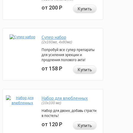
от 200
Р
Купить
Супер набор
(2х160мг, 4х80мг)
Попробуй все супер препараты
для усиления эрекции и
продления полового акта!
от 158
Р
Купить
Набор для влюбленных
(10х100 мг)
Набор для двоих, добавь страсти
в постель!
от 120
Р
Купить