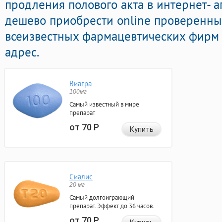
продления полового акта в интернет- а
дешево приобрести online проверенны
всеизвестных фармацевтических фирм 
адрес.
Виагра
100мг
Самый известный в мире
препарат
от 70
Р
Купить
Сиалис
20 мг
Самый долгоиграющий
препарат. Эффект до 36 часов.
от 70
Р