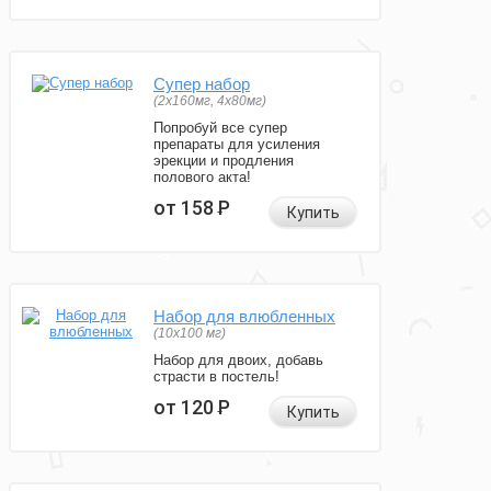
Супер набор
(2х160мг, 4х80мг)
Попробуй все супер
препараты для усиления
эрекции и продления
полового акта!
от 158
Р
Купить
Набор для влюбленных
(10х100 мг)
Набор для двоих, добавь
страсти в постель!
от 120
Р
Купить