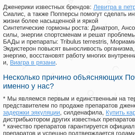
Дженерики известных брендов:
Левитра в пет
Сиалис, а также Попперсы помогут сделать и
жизни более насыщенной и яркой
Синтетические гормоны роста
: Динатроп, Анс
силы, энергии спортсменам и решат проблем
БАДы и препараты:
Tribulus terrestris, Мориа
Экдистерон повысят выносливость организма,
энергию, восстановят работу многих внутренн
и,
Виагра в рязани
.
Несколько причино объясняющих По
именно у нас?
* Мы являемся первым и единственным на те
представителем по продаже препаратов дже
задержки эякуляции
, силденафила
,
Купить ка
дистрибьютором других известных препарато
* качество препаратов гарантируется офици
препаратов и успешно подтверждается годам