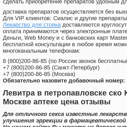
сделать приобретение препаратов удобным д
доставка препаратов осуществляется без вых
Для VIP клиентов: Сиалис и другие препараты
Лекарство для стояка
доставляются круглосут
оплата принимаются через электронные плат
Деньги, Web Money и с банковских карт Master
бесплатной консультации в любое время мож
многоканальным телефонам:
8
(800
)200-86-85
(
по России звонок бесплатны
+7
(800
)200-86-85
(
Санкт-Петербург)
+7
(800
)200-86-85
(
Москва)
Обязательно назовите добавочный номер: 
Левитра в петропавловске ско 
Москве аптеке цена отзывы
Для отличного секса известные лекарст
улучшения эррекции в фармацевтической 
На нашем сайте Вы можете не дорого ку