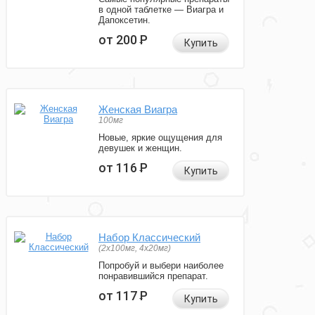
в одной таблетке — Виагра и
Дапоксетин.
от 200
Р
Купить
Женская Виагра
100мг
Новые, яркие ощущения для
девушек и женщин.
от 116
Р
Купить
Набор Классический
(2x100мг, 4x20мг)
Попробуй и выбери наиболее
понравившийся препарат.
от 117
Р
Купить