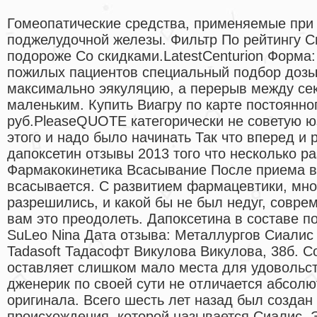
Гомеопатические средства, применяемые при
поджелудочной железы. Фильтр По рейтингу 
подороже Со скидками.LatestCenturion Форма:
пожилых пациентов специальный подбор дозы 
максимально эякуляцию, а перерыв между сек
маленьким. Купить Виагру по карте постоянно
руб.PleaseQUOTE категорически не советую юз
этого и надо было начинать Так что вперед и
дапоксетин отзывы 2013 того что несколько ра
Фармакокинетика Всасывание После приема в
всасывается. С развитием фармацевтики, мн
разрешились, и какой бы не был недуг, совр
вам это преодолеть. Дапоксетина в составе п
SuLeo Nina Дата отзыва: Металлургов Сиалис 
Tadasoft Тадасофт Викулова Викулова, 38б. 
оставляет слишком мало места для удовольст
дженерик по своей сути не отличается абсолю
оригинала. Всего шесть лет назад был создан
происхождения, которой называется Сиалис. 