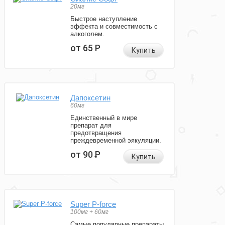
20мг
Быстрое наступление
эффекта и совместимость с
алкоголем.
от 65
Р
Купить
Дапоксетин
60мг
Единственный в мире
препарат для
предотвращения
преждевременной эякуляции.
от 90
Р
Купить
Super P-force
100мг + 60мг
Самые популярные препараты