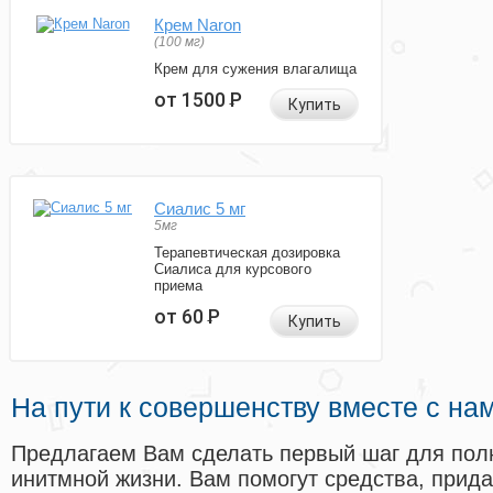
Крем Naron
(100 мг)
Крем для сужения влагалища
от 1500
Р
Купить
Сиалис 5 мг
5мг
Терапевтическая дозировка
Сиалиса для курсового
приема
от 60
Р
Купить
На пути к совершенству вместе с на
Предлагаем Вам сделать первый шаг для пол
инитмной жизни. Вам помогут средства, прид