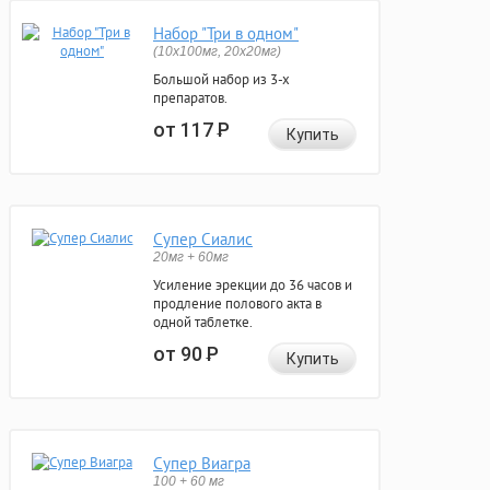
Набор "Три в одном"
(10x100мг, 20x20мг)
Большой набор из 3-х
препаратов.
от 117
Р
Купить
Супер Сиалис
20мг + 60мг
Усиление эрекции до 36 часов и
продление полового акта в
одной таблетке.
от 90
Р
Купить
Супер Виагра
100 + 60 мг