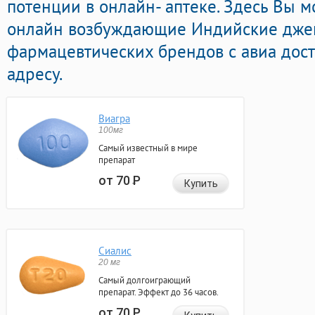
потенции в онлайн- аптеке. Здесь Вы м
онлайн возбуждающие Индийские дже
фармацевтических брендов с авиа дос
адресу.
Виагра
100мг
Самый известный в мире
препарат
от 70
Р
Купить
Сиалис
20 мг
Самый долгоиграющий
препарат. Эффект до 36 часов.
от 70
Р