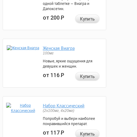
одной таблетке — Виагра и
Дапоксетин.
от 200
Р
Купить
Женская Виагра
100мг
Новые, яркие ощущения для
девушек и женщин.
от 116
Р
Купить
Набор Классический
(2x100мг, 4x20мг)
Попробуй и выбери наиболее
понравившийся препарат.
от 117
Р
Купить