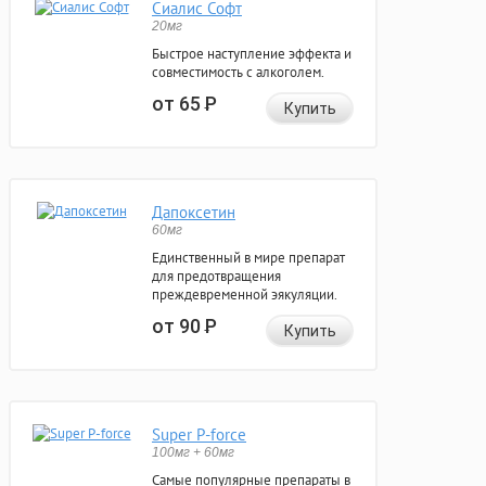
Сиалис Софт
20мг
Быстрое наступление эффекта и
совместимость с алкоголем.
от 65
Р
Купить
Дапоксетин
60мг
Единственный в мире препарат
для предотвращения
преждевременной эякуляции.
от 90
Р
Купить
Super P-force
100мг + 60мг
Самые популярные препараты в