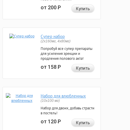
от 200
Р
Купить
Супер набор
(2х160мг, 4х80мг)
Попробуй все супер препараты
для усиления эрекции и
продления полового акта!
от 158
Р
Купить
Набор для влюбленных
(10х100 мг)
Набор для двоих, добавь страсти
в постель!
от 120
Р
Купить