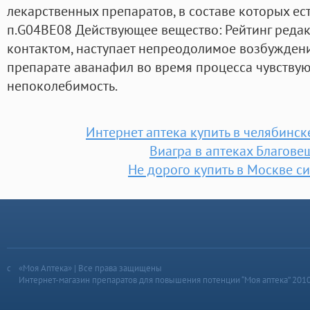
лекарственных препаратов, в составе которых ест
п.G04BE08 Действующее вещество: Рейтинг реда
контактом, наступает непреодолимое возбуждени
препарате аванафил во время процесса чувствую 
непоколебимость.
Интернет аптека купить в челябинск
Виагра в аптеках Благове
Не дорого купить в Москве с
«Моя Аптека» | Все права защищены
Интернет-магазин препаратов для повышения потенции “Моя аптека” 201