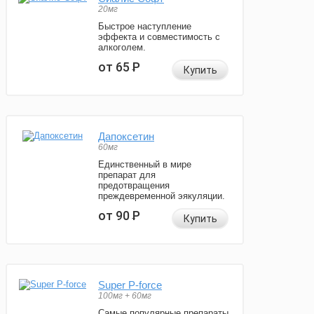
20мг
Быстрое наступление
эффекта и совместимость с
алкоголем.
от 65
Р
Купить
Дапоксетин
60мг
Единственный в мире
препарат для
предотвращения
преждевременной эякуляции.
от 90
Р
Купить
Super P-force
100мг + 60мг
Самые популярные препараты