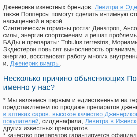
Дженерики известных брендов:
Левитра в Од
также Попперсы помогут сделать интимную с
насыщенной и яркой
Синтетические гормоны роста
: Динатроп, Анс
силы, энергии спортсменам и решат проблем
БАДы и препараты:
Tribulus terrestris, Мориа
Экдистерон повысят выносливость организма,
энергию, восстановят работу многих внутренн
и,
Дженерик виагры
.
Несколько причино объясняющих По
именно у нас?
* Мы являемся первым и единственным на те
представителем по продаже препаратов дже
в аптеках саров. высокое качество Дженерико
покупателей
, силденафила
,
Левитра в Ижевск
других известных препаратов
* качество препаратов гарантируется офици