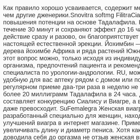
Как правило хорошо усваивается, содержит 
чем другие дженерики.Snovitra softmg FilitraCi
повышения потенции на основе Тадалафила. 
течение 30 минут и сохраняют эффект до 16 ч
действие сразу и разово, он благоприятствуе
настоящей естественной эрекции. Йохимбин 
дерева йохимбе Африка и ряда растений Южн
этот вопрос можно, только исходя из индиви
организма, предпочтений пациента и рекомен
специалиста по урологии-андрологии. RU, мо
удобную для вас аптеку рядом с домом или по
регулярном приеме два-три раза в неделю не
более 20 миллиграмм Тадалафила в 24 часа.
составляет конкуренцию Сиалису и Виагре, а 
даже превосходит. SuFemalegra Женская виагр
разработанный специально для женщин, нахо
улучшений виагра в интернет магазине. Прим
увеличивать длину и диаметр пениса. Хотя ка
доводила себя до оргазма не отзыв женская ви