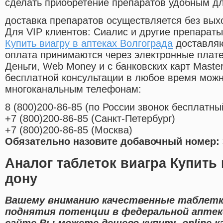
сделать приобретение препаратов удобным д
доставка препаратов осуществляется без вых
Для VIP клиентов: Сиалис и другие препараты
Купить виагру в аптеках Волгограда
доставляю
оплата принимаются через электронные плат
Деньги, Web Money и с банковских карт Master
бесплатной консультации в любое время мож
многоканальным телефонам:
8
(800
)200-86-85
(
по России звонок бесплатны
+7
(800
)200-86-85
(
Санкт-Петербург)
+7
(800
)200-86-85
(
Москва)
Обязательно назовите добавочный номер: 
Аналог таблеток виагра Купить 
дону
Вашему вниманию качественные таблетк
поднятия потенции в федеральной аптеке
сайте Вы можете дешево купить online к