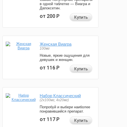
в одной таблетке — Виагра и
Дапоксетин.
от 200
Р
Купить
Женская Виагра
100мг
Новые, яркие ощущения для
девушек и женщин.
от 116
Р
Купить
Набор Классический
(2x100мг, 4x20мг)
Попробуй и выбери наиболее
понравившийся препарат.
от 117
Р
Купить