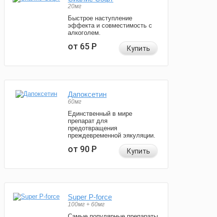
20мг
Быстрое наступление
эффекта и совместимость с
алкоголем.
от 65
Р
Купить
Дапоксетин
60мг
Единственный в мире
препарат для
предотвращения
преждевременной эякуляции.
от 90
Р
Купить
Super P-force
100мг + 60мг
Самые популярные препараты