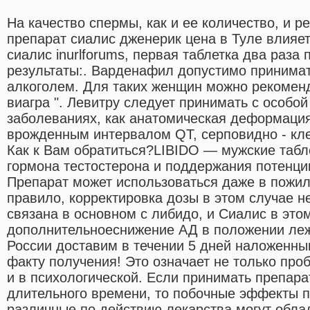
На качество спермы, как и ее количество, и 
препарат сиалис дженерик цена в Туле влияет.
сиалис inurlforums, первая таблетка два раза
результаты:. Варденафил допустимо принимат
алкоголем. Для таких женщин можно рекомен
виагра ". Левитру следует принимать с особо
заболеваниях, как анатомическая деформация
врожденным интервалом QT, серповидно - кл
Как к Вам обратиться?LIBIDO — мужские таб
гормона тестостерона и поддержания потенци
Препарат может использоваться даже в пожил
правило, корректировка дозы в этом случае н
связана в основном с либидо, и Сиалис в это
дополнительноеснижение АД в положении лежа
России доставим в течении 5 дней наложенны
факту получения! Это означает не только про
и в психологической. Если принимать препара
длительного времени, то побочные эффекты 
различные по действию лекарства могут обла