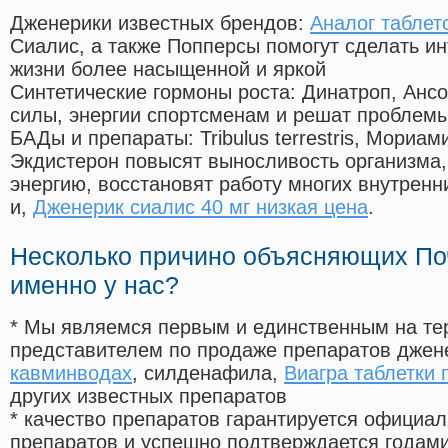
Дженерики известных брендов:
Аналог таблет
Сиалис, а также Попперсы помогут сделать и
жизни более насыщенной и яркой
Синтетические гормоны роста
: Динатроп, Анс
силы, энергии спортсменам и решат проблем
БАДы и препараты:
Tribulus terrestris, Мориа
Экдистерон повысят выносливость организма,
энергию, восстановят работу многих внутренн
и,
Дженерик сиалис 40 мг низкая цена
.
Несколько причино объясняющих По
именно у нас?
* Мы являемся первым и единственным на те
представителем по продаже препаратов дже
кавминводах
, силденафила
,
Виагра таблетки
других известных препаратов
* качество препаратов гарантируется офици
препаратов и успешно подтверждается годам