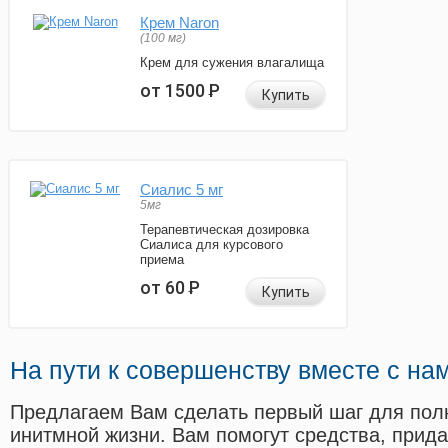
Крем Naron
(100 мг)
Крем для сужения влагалища
от 1500
Р
Купить
Сиалис 5 мг
5мг
Терапевтическая дозировка
Сиалиса для курсового
приема
от 60
Р
Купить
На пути к совершенству вместе с на
Предлагаем Вам сделать первый шаг для пол
инитмной жизни. Вам помогут средства, прид