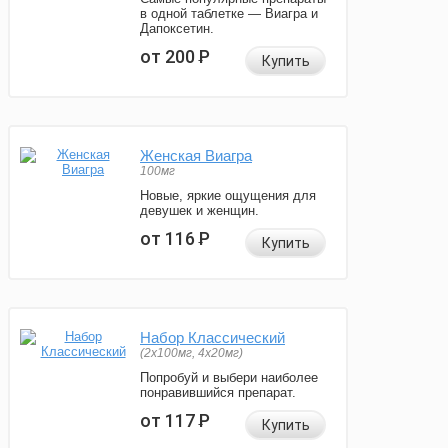
в одной таблетке — Виагра и
Дапоксетин.
от 200
Р
Купить
Женская Виагра
100мг
Новые, яркие ощущения для
девушек и женщин.
от 116
Р
Купить
Набор Классический
(2x100мг, 4x20мг)
Попробуй и выбери наиболее
понравившийся препарат.
от 117
Р
Купить