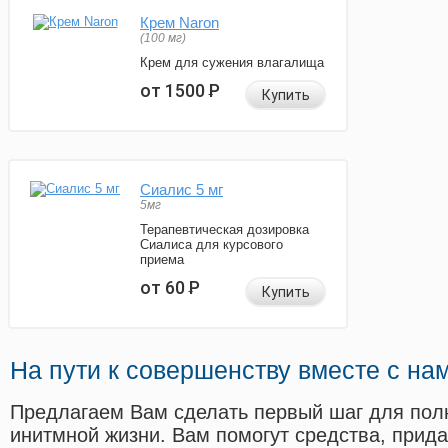
Крем Naron
(100 мг)
Крем для сужения влагалища
от 1500
Р
Купить
Сиалис 5 мг
5мг
Терапевтическая дозировка
Сиалиса для курсового
приема
от 60
Р
Купить
На пути к совершенству вместе с на
Предлагаем Вам сделать первый шаг для пол
инитмной жизни. Вам помогут средства, прид