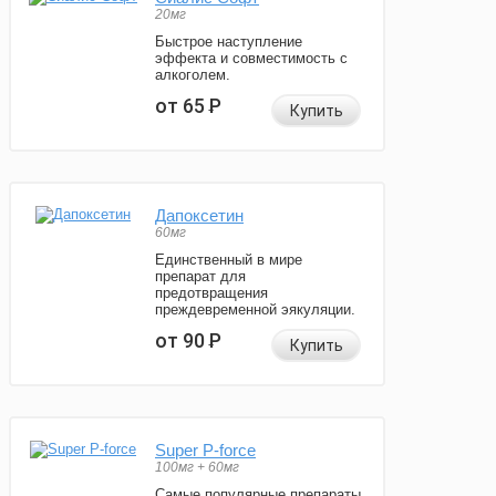
20мг
Быстрое наступление
эффекта и совместимость с
алкоголем.
от 65
Р
Купить
Дапоксетин
60мг
Единственный в мире
препарат для
предотвращения
преждевременной эякуляции.
от 90
Р
Купить
Super P-force
100мг + 60мг
Самые популярные препараты