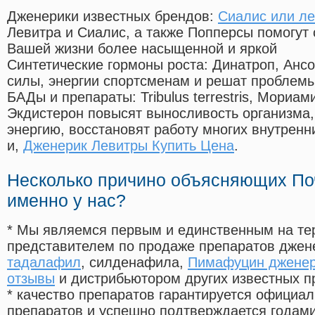
Дженерики известных брендов:
Сиалис или ле
Левитра и Сиалис, а также Попперсы помогут
Вашей жизни более насыщенной и яркой
Синтетические гормоны роста
: Динатроп, Анс
силы, энергии спортсменам и решат проблем
БАДы и препараты:
Tribulus terrestris, Мориа
Экдистерон повысят выносливость организма,
энергию, восстановят работу многих внутренн
и,
Дженерик Левитры Купить Цена
.
Несколько причино объясняющих По
именно у нас?
* Мы являемся первым и единственным на те
представителем по продаже препаратов дже
тадалафил
, силденафила
,
Пимафуцин дженери
отзывы
и дистрибьютором других известных п
* качество препаратов гарантируется офици
препаратов и успешно подтверждается годам