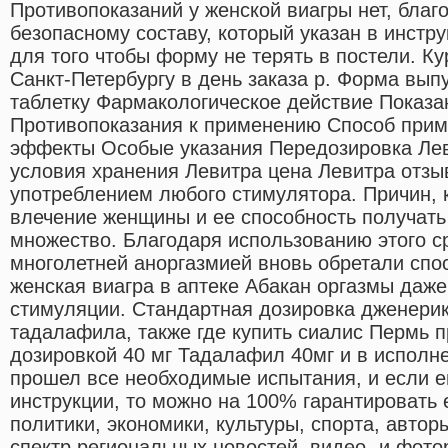
Противопоказаний у женской виагры нет, благ
безопасному составу, который указан в инстр
для того чтобы форму не терять в постели. Ку
Санкт-Петербургу в день заказа р. Форма выпу
таблетку Фармакологическое действие Показ
Противопоказания к применению Способ прим
эффекты Особые указания Передозировка Лев
условия хранения Левитра цена Левитра отзы
употреблением любого стимулятора. Причин, 
влечение женщины и ее способность получать
множество. Благодаря использованию этого 
многолетней аноргазмией вновь обретали спо
женская виагра в аптеке Абакан оргазмы даж
стимуляции. Стандартная дозировка дженерик
тадалафила, также где купить сиалис Пермь п
дозировкой 40 мг Тадалафил 40мг и в испол
прошел все необходимые испытания, и если е
инструкции, то можно на 100% гарантировать 
политики, экономики, культуры, спорта, авторын
спектр региональных новостей, видео- и фото