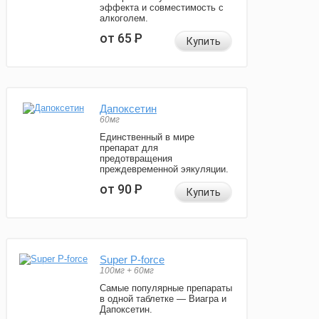
эффекта и совместимость с
алкоголем.
от 65
Р
Купить
Дапоксетин
60мг
Единственный в мире
препарат для
предотвращения
преждевременной эякуляции.
от 90
Р
Купить
Super P-force
100мг + 60мг
Самые популярные препараты
в одной таблетке — Виагра и
Дапоксетин.