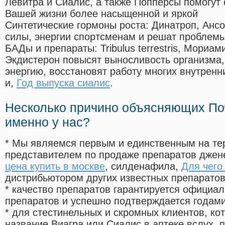
Левитра и Сиалис, а также Попперсы помогут
Вашей жизни более насыщенной и яркой
Синтетические гормоны роста
: Динатроп, Анс
силы, энергии спортсменам и решат проблем
БАДы и препараты:
Tribulus terrestris, Мориа
Экдистерон повысят выносливость организма,
энергию, восстановят работу многих внутренн
и,
Год выпуска сиалис
.
Несколько причино объясняющих По
именно у нас?
* Мы являемся первым и единственным на те
представителем по продаже препаратов дже
цена купить в москве
, силденафила
,
Для чего
дистрибьютором других известных препарато
* качество препаратов гарантируется офици
препаратов и успешно подтверждается годам
* для стестинельных и скромных клиентов, ко
название Виагра или Сиалис в аптеке вслух, 