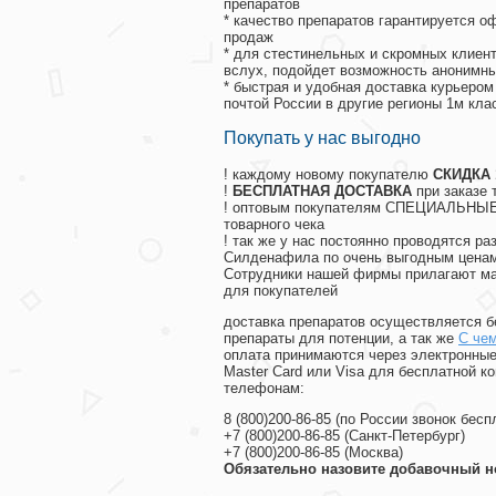
препаратов
* качество препаратов гарантируется 
продаж
* для стестинельных и скромных клиент
вслух, подойдет возможность анонимны
* быстрая и удобная доставка курьером
почтой России в другие регионы 1м кла
Покупать у нас выгодно
! каждому новому покупателю
СКИДКА
!
БЕСПЛАТНАЯ ДОСТАВКА
при заказе 
! оптовым покупателям СПЕЦИАЛЬНЫЕ 
товарного чека
! так же у нас постоянно проводятся 
Силденафила по очень выгодным ценам
Cотрудники нашей фирмы прилагают ма
для покупателей
доставка препаратов осуществляется б
препараты для потенции, а так же
С чем
оплата принимаются через электронные
Master Card или Visa для бесплатной 
телефонам:
8
(800
)200-86-85
(
по России звонок бесп
+7
(800
)200-86-85
(
Санкт-Петербург)
+7
(800
)200-86-85
(
Москва)
Обязательно назовите добавочный н