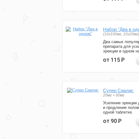
Набор "Два в од
(10x100мг, 10x20мг
Два самых популя
препарата для уси
эрекции в одном н
от 115
Р
Супер Сиалис
20мг + 60мг
Усиление эрекции 
и продление полов
одной таблетке.
от 90
Р