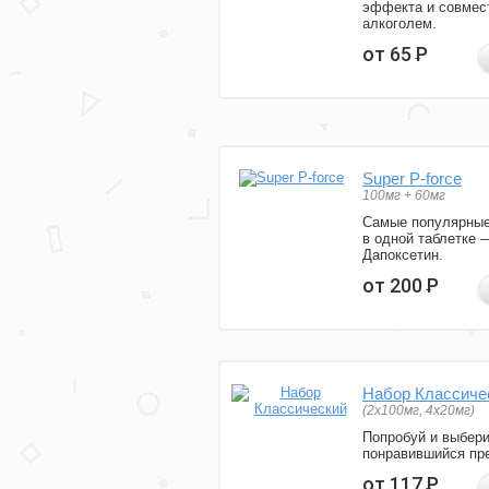
эффекта и совмес
алкоголем.
от 65
Р
Super P-force
100мг + 60мг
Самые популярные
в одной таблетке 
Дапоксетин.
от 200
Р
Набор Классиче
(2x100мг, 4x20мг)
Попробуй и выбер
понравившийся пре
от 117
Р