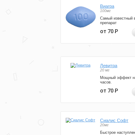
Виагра
100мг
Самый известный 
препарат
от 70
Р
Левитра
20 мг
Мощный эффект н
часов.
от 70
Р
Сиалис Софт
20мг
Быстрое наступле