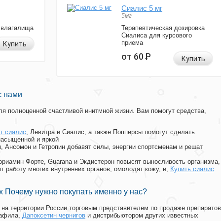
Сиалис 5 мг
5мг
 влагалища
Терапевтическая дозировка
Сиалиса для курсового
приема
Купить
от 60
Р
Купить
с нами
я полноценной счастливой инитмной жизни. Вам помогут средства,
т сиалис
, Левитра и Сиалис, а также Попперсы помогут сделать
насыщенной и яркой
п, Ансомон и Гетропин добавят силы, энергии спортсменам и решат
, Мориамин Форте, Guarana и Экдистерон повысят выносливость организма,
т работу многих внутренних органов, омолодят кожу, и,
Купить сиалис
 Почему нужно покупать именно у нас?
на территории России торговым представителем по продаже препаратов
нафила
,
Дапоксетин чернигов
и дистрибьютором других известных