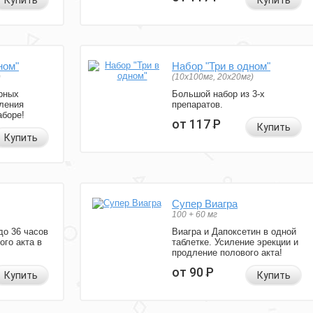
Купить
Купить
ном"
Набор "Три в одном"
)
(10x100мг, 20x20мг)
рных
Большой набор из 3-х
ления
препаратов.
аборе!
от 117
Р
Купить
Купить
Супер Виагра
100 + 60 мг
до 36 часов
Виагра и Дапоксетин в одной
ого акта в
таблетке. Усиление эрекции и
продление полового акта!
от 90
Р
Купить
Купить