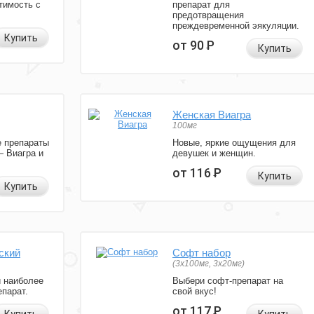
тимость с
препарат для
предотвращения
преждевременной эякуляции.
Купить
от 90
Р
Купить
Женская Виагра
100мг
 препараты
Новые, яркие ощущения для
— Виагра и
девушек и женщин.
от 116
Р
Купить
Купить
ский
Софт набор
(3x100мг, 3x20мг)
и наиболее
Выбери софт-препарат на
парат.
свой вкус!
от 117
Р