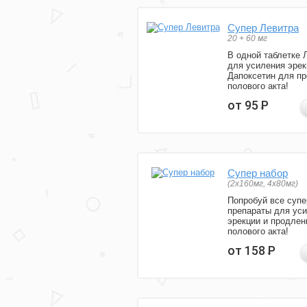
Супер Левитра
20 + 60 мг
В одной таблетке 
для усиления эрек
Дапоксетин для п
полового акта!
от 95
Р
Супер набор
(2х160мг, 4х80мг)
Попробуй все супе
препараты для ус
эрекции и продлен
полового акта!
от 158
Р