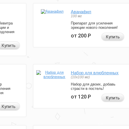
Аванафил
100 мг
Левитра
Препарат для усиления
ции и
эрекции нового поколения!
родления
от 200
Р
Купить
Купить
Набор для влюбленных
(10х100 мг)
р
Набор для двоих, добавь
иления
страсти в постель!
ия
от 120
Р
Купить
Купить