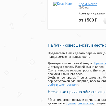
Крем Naron
(100 мг)
Крем для сужения
от 1500
Р
На пути к совершенству вместе 
Предлагаем Вам сделать первый шаг дл
придагаемые на нашем сайте:
Дженерики известных брендов:
Припора
интимную сторону Вашей жизни более 
Синтетические гормоны роста
: Динатро
проблемы лишнего веса
БАДы и препараты:
Tribulus terrestris
вернут утраченную энергию, восстановя
софт в электростали
.
Несколько причино объясняющих
* Мы являемся первым и единственным 
дженериков
Купить дапоксетин
, силде