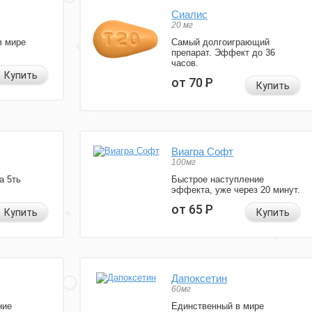
Сиалис
20 мг
в мире
Самый долгоиграющий
препарат. Эффект до 36
часов.
Купить
от 70
Р
Купить
Виагра Софт
100мг
а 5ть
Быстрое наступление
эффекта, уже через 20 минут.
от 65
Р
Купить
Купить
Дапоксетин
60мг
ние
Единственный в мире