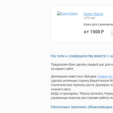
Крем Naron
(100 мг)
Крем для сужения в
от 1500
Р
На пути к совершенству вместе с 
Предлагаем Вам сделать первый шаг для п
на нашем сайте:
Дженерики известных брендов:
Может ли 
сделать интимную сторону Вашей жизни б
Синтетические гормоны роста
: Динатроп, 
лишнего веса
БАДы и препараты:
Tribulus terrestris, М
утраченную энергию, восстановят работу мн
Несколько причино объясняющих 