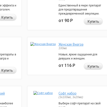
е эффекта и
Единственный в мире препарат
коголем.
для предотвращения
преждевременной эякуляции.
Купить
от 90
Р
Купить
Женская Виагра
100мг
препараты в
Новые, яркие ощущения для
агра и
девушек и женщин.
от 116
Р
Купить
Купить
кий
Софт набор
(3x100мг, 3x20мг)
 наиболее
Выбери софт-препарат на свой