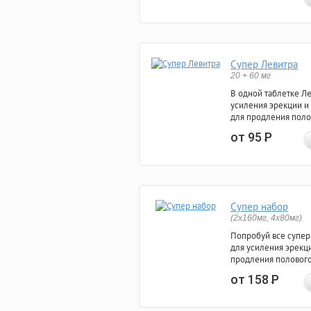
Супер Левитра
20 + 60 мг
В одной таблетке Л
усиления эрекции и
для продления поло
от 95
Р
Супер набор
(2х160мг, 4х80мг)
Попробуй все супер
для усиления эрекц
продления полового
от 158
Р