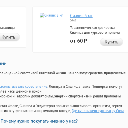
Сиалис 5 мг
5мг
лагалища
Терапевтическая дозировка
Сиалиса для курсового приема
Купить
от 60
Р
Купить
нами
олноценной счастливой инитмной жизни. Вам помогут средства, придагаемые
сиалис вызвать кровотечение
, Левитра и Сиалис, а также Попперсы помогут
олее насыщенной и яркой
Ансомон и Гетропин добавят силы, энергии спортсменам и решат проблемы
ориамин Форте, Guarana и Экдистерон повысят выносливость организма, вернут
огих внутренних органов, омолодят кожу, и,
Где купить женскую виагру Сочи
.
Почему нужно покупать именно у нас?