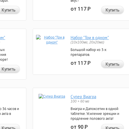
арат.
вкус!
от 117
Р
Купить
Купить
ом"
Набор "Три в одном"
)
(10x100мг, 20x20мг)
ных
Большой набор из 3-х
ения
препаратов.
боре!
от 117
Р
Купить
Купить
Супер Виагра
100 + 60 мг
 36 часов и
Виагра и Дапоксетин в одной
 акта в
таблетке. Усиление эрекции и
продление полового акта!
от 90
Р
Купить
Купить