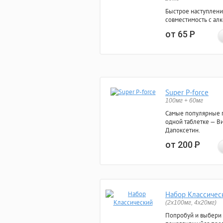
Быстрое наступлени
совместимость с ал
от 65
Р
Super P-force
100мг + 60мг
Самые популярные 
одной таблетке — Ви
Дапоксетин.
от 200
Р
Набор Классичес
(2x100мг, 4x20мг)
Попробуй и выбери