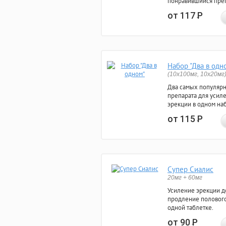
понравившийся преп
от 117
Р
Набор "Два в одн
(10x100мг, 10x20мг
Два самых популяр
препарата для усил
эрекции в одном на
от 115
Р
Супер Сиалис
20мг + 60мг
Усиление эрекции до
продление полового
одной таблетке.
от 90
Р