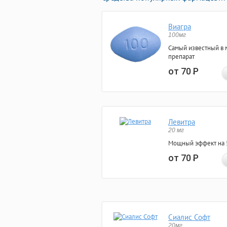
Виагра
100мг
Самый известный в 
препарат
от 70
Р
Левитра
20 мг
Мощный эффект на 5
от 70
Р
Сиалис Софт
20мг