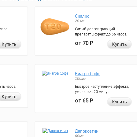
Сиалис
20 мг
мире
Самый долгоиграющий
препарат. Эффект до 36 часов.
от 70
Р
Купить
Купить
Виагра Софт
100мг
ть часов.
Быстрое наступление эффекта,
уже через 20 минут.
Купить
от 65
Р
Купить
Дапоксетин
60мг