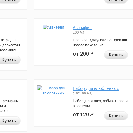
Аванафил
100 мг
евитра для
Препарат для усиления эрекции
 Дапоксетин
нового поколения!
вого акта!
от 200
Р
Купить
Купить
Набор для влюбленных
(10х100 мг)
 препараты
Набор для двоих, добавь страсти
ии и
в постель!
 акта!
от 120
Р
Купить
Купить