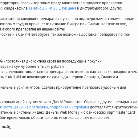
территории России торговым представителем по продаже препаратов
во
, силденафила
,
Сиалис 2 5 мг 28 штук цена
и дистрибьютором других
циальным поставщиком препаратов и успешно подтверждается годами продаж
 которым трудно произнести название Виагра или Сиалис в аптеке вслух,
 любого препаратан на нашем сайте!
Москве и в Санкт-Петербурге, так же возможна доставка препаратов почтой
- постоянная дисконтная карта на последующие покупки
0%
овара на сумму более 5 тысяч рублей
 на мелкооптовые партии препарата с возможностью выписки товарного чек
личные АКЦИИ позволяющие покупать дженерики Левитры, Сиалиса и
мальные усилия, чтобы сделать приобретение препаратов удобным для
ыходных дней круглосуточно. Для VIP клиентов: Сиалис и другие препараты дл
 фото. Цены на препараты, подробная инструкция
доставляются круглосуточн
атежные системы Яндекс Деньги, Web Money и с банковских карт Master Card
юбое время можно обратиться
»
по многоканальным телефонам:
тный),