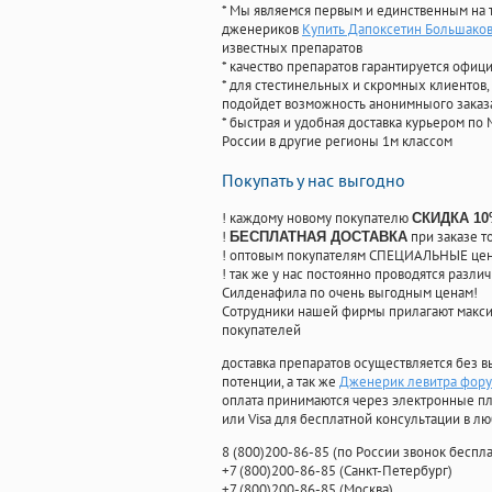
* Мы являемся первым и единственным на 
дженериков
Купить Дапоксетин Большако
известных препаратов
* качество препаратов гарантируется офи
* для стестинельных и скромных клиентов,
подойдет возможность анонимныого заказа
* быстрая и удобная доставка курьером по 
России в другие регионы 1м классом
Покупать у нас выгодно
! каждому новому покупателю
СКИДКА 1
!
при заказе т
БЕСПЛАТНАЯ ДОСТАВКА
! оптовым покупателям СПЕЦИАЛЬНЫЕ цены
! так же у нас постоянно проводятся раз
Силденафила по очень выгодным ценам!
Cотрудники нашей фирмы прилагают макси
покупателей
доставка препаратов осуществляется без в
потенции, а так же
Дженерик левитра форум
оплата принимаются через электронные пл
или Visa для бесплатной консультации в л
8
(800
)200-86-85
(
по России звонок беспла
+7
(800
)200-86-85
(
Санкт-Петербург)
+7
(800
)200-86-85
(
Москва)