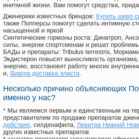
инитмной жизни. Вам помогут средства, прид
Дженерики известных брендов:
Купить шево с
также Попперсы помогут сделать интимную с
насыщенной и яркой
Синтетические гормоны роста
: Динатроп, Анс
силы, энергии спортсменам и решат проблем
БАДы и препараты:
Tribulus terrestris, Мориа
Экдистерон повысят выносливость организма,
энергию, восстановят работу многих внутренн
и,
Виагра доставка элиста
.
Несколько причино объясняющих По
именно у нас?
* Мы являемся первым и единственным на те
представителем по продаже препаратов дже
действия
, силденафила
,
Левитра Нижний Нов
других известных препаратов