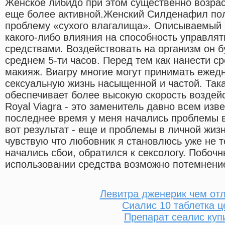
Женское либидо при этом существенно возрас
еще более активной.Женский Силденафил по
проблему «сухого влагалища». Описываемый 
какого-либо влияния на способность управля
средствами. Воздействовать на организм он б
среднем 5-ти часов. Перед тем как нанести ср
макияж. Виагру многие могут принимать ежед
сексуальную жизнь насыщенной и частой. Так
обеспечивает более высокую скорость воздей
Royal Viagra - это заменитель давно всем изве
последнее время у меня начались проблемы в
вот результат - еще и проблемы в личной жизн
чувствую что любовник я становлюсь уже не то
начались сбои, обратился к сексологу. Побоч
использовании средства возможно потемнение
Левитра дженерик чем от
Сиалис 10 таблетка ц
Препарат сеалис куп