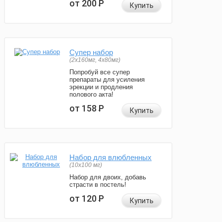
от 200
Р
Купить
Супер набор
(2х160мг, 4х80мг)
Попробуй все супер
препараты для усиления
эрекции и продления
полового акта!
от 158
Р
Купить
Набор для влюбленных
(10х100 мг)
Набор для двоих, добавь
страсти в постель!
от 120
Р
Купить