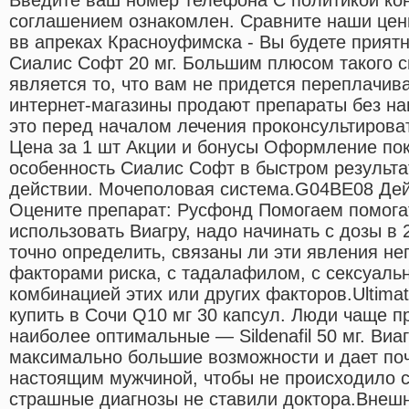
соглашением ознакомлен. Сравните наши цен
вв апреках Красноуфимска - Вы будете приятн
Сиалис Софт 20 мг. Большим плюсом такого с
является то, что вам не придется переплачива
интернет-магазины продают препараты без н
это перед началом лечения проконсультирова
Цена за 1 шт Акции и бонусы Оформление пок
особенность Сиалис Софт в быстром результа
действии. Мочеполовая система.G04BE08 Де
Оцените препарат: Русфонд Помогаем помогат
использовать Виагру, надо начинать с дозы в
точно определить, связаны ли эти явления не
факторами риска, с тадалафилом, с сексуаль
комбинацией этих или других факторов.Ultimat
купить в Сочи Q10 мг 30 капсул. Люди чаще п
наиболее оптимальные — Sildenafil 50 мг. Виа
максимально большие возможности и дает поч
настоящим мужчиной, чтобы не происходило с
страшные диагнозы не ставили доктора.Внешн