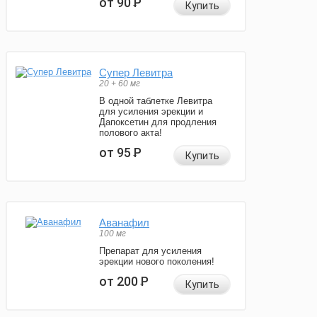
от 90
Р
Купить
Супер Левитра
20 + 60 мг
В одной таблетке Левитра
для усиления эрекции и
Дапоксетин для продления
полового акта!
от 95
Р
Купить
Аванафил
100 мг
Препарат для усиления
эрекции нового поколения!
от 200
Р
Купить