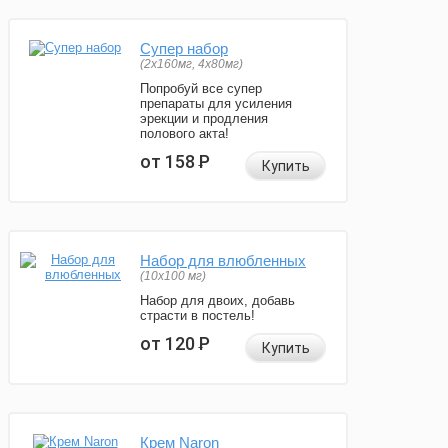
Супер набор
(2х160мг, 4х80мг)
Попробуй все супер
препараты для усиления
эрекции и продления
полового акта!
от 158
Р
Купить
Набор для влюбленных
(10х100 мг)
Набор для двоих, добавь
страсти в постель!
от 120
Р
Купить
Крем Naron