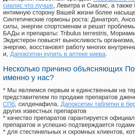
сиалис что лучше
, Левитра и Сиалис, а также
интимную сторону Вашей жизни более насыще
Синтетические гормоны роста
: Динатроп, Анс
силы, энергии спортсменам и решат проблем
БАДы и препараты:
Tribulus terrestris, Мориа
Экдистерон повысят выносливость организма,
энергию, восстановят работу многих внутренн
и,
Дапоксетин купить в аптеке киева
.
Несколько причино объясняющих По
именно у нас?
* Мы являемся первым и единственным на те
представителем по продаже препаратов дже
СПб
, силденафила
,
Дапоксетин таблетки в бе
других известных препаратов
* качество препаратов гарантируется офици
препаратов и успешно подтверждается годам
* для стестинельных и скромных клиентов, ко