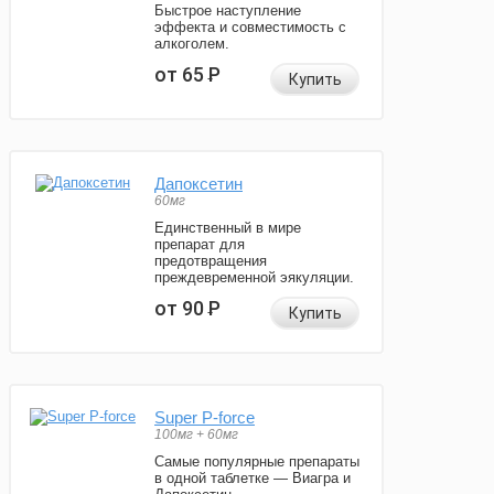
Быстрое наступление
эффекта и совместимость с
алкоголем.
от 65
Р
Купить
Дапоксетин
60мг
Единственный в мире
препарат для
предотвращения
преждевременной эякуляции.
от 90
Р
Купить
Super P-force
100мг + 60мг
Самые популярные препараты
в одной таблетке — Виагра и