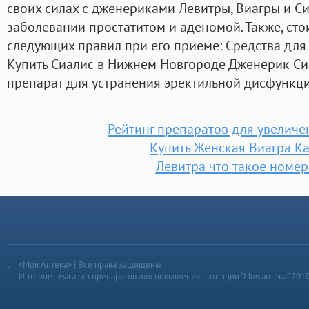
своих силах с дженериками Левитры, Виагры и С
заболевании простатитом и аденомой. Также, ст
следующих правил при его приеме: Средства для
Купить Сиалис в Нижнем Новгороде Дженерик Си
препарат для устранения эректильной дисфункци
Рейтинг препаратов для увеличе
Купить Женская Виагра К
Левитра что такое номер
«Моя Аптека» | Все права защищены
Интернет-магазин препаратов для повышения потенции “Моя аптека” 201