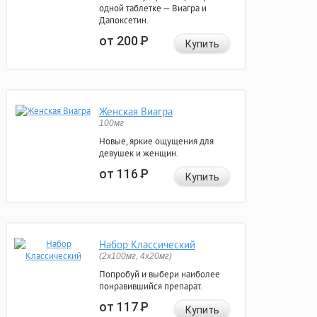
одной таблетке — Виагра и
Дапоксетин.
от 200
Р
Купить
Женская Виагра
100мг
Новые, яркие ощущения для
девушек и женщин.
от 116
Р
Купить
Набор Классический
(2x100мг, 4x20мг)
Попробуй и выбери наиболее
понравившийся препарат.
от 117
Р
Купить