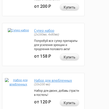
от 200
Р
Купить
Супер набор
(2х160мг, 4х80мг)
Попробуй все супер препараты
для усиления эрекции и
продления полового акта!
от 158
Р
Купить
Набор для влюбленных
(10х100 мг)
Набор для двоих, добавь страсти
в постель!
от 120
Р
Купить