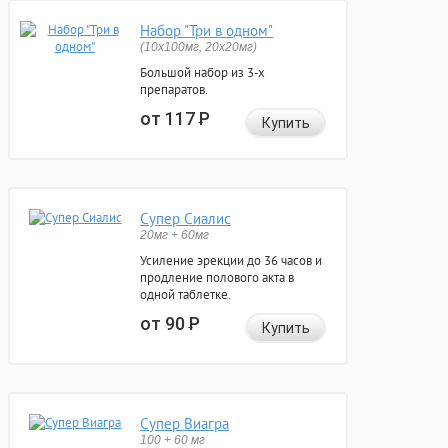
Набор "Три в одном"
(10x100мг, 20x20мг)
Большой набор из 3-х
препаратов.
от 117
Р
Купить
Супер Сиалис
20мг + 60мг
Усиление эрекции до 36 часов и
продление полового акта в
одной таблетке.
от 90
Р
Купить
Супер Виагра
100 + 60 мг