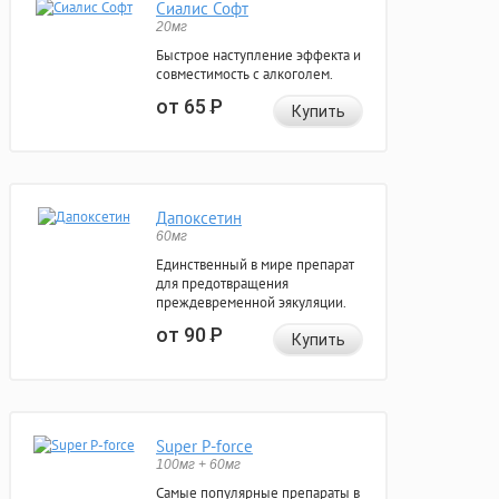
Сиалис Софт
20мг
Быстрое наступление эффекта и
совместимость с алкоголем.
от 65
Р
Купить
Дапоксетин
60мг
Единственный в мире препарат
для предотвращения
преждевременной эякуляции.
от 90
Р
Купить
Super P-force
100мг + 60мг
Самые популярные препараты в