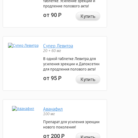
таблетке. Усиление эрекции и
продление полового акта!
от 90
Р
Купить
Супер Левитра
20 + 60 мг
В одной таблетке Левитра для
усиления эрекции и Дапоксетин
для продления полового акта!
от 95
Р
Купить
Аванафил
100 мг
Препарат для усиления эрекции
нового поколения!
от 200
Р
Купить