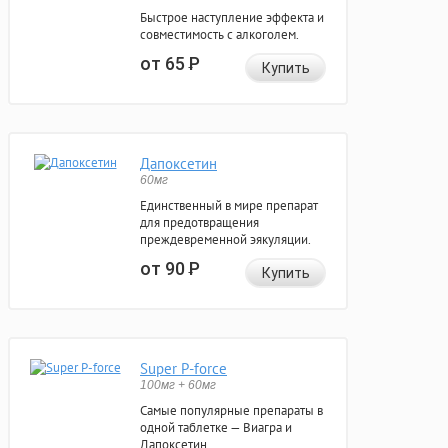
Быстрое наступление эффекта и
совместимость с алкоголем.
от 65
Р
Купить
Дапоксетин
60мг
Единственный в мире препарат
для предотвращения
преждевременной эякуляции.
от 90
Р
Купить
Super P-force
100мг + 60мг
Самые популярные препараты в
одной таблетке — Виагра и
Дапоксетин.