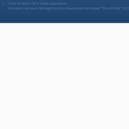
«Моя Аптека» | Все права защищены
Интернет-магазин препаратов для повышения потенции “Моя аптека” 201