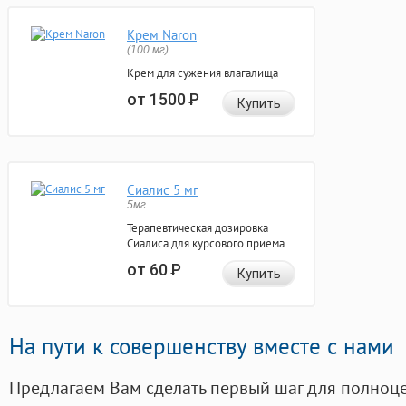
Крем Naron
(100 мг)
Крем для сужения влагалища
от 1500
Р
Купить
Сиалис 5 мг
5мг
Терапевтическая дозировка
Сиалиса для курсового приема
от 60
Р
Купить
На пути к совершенству вместе с нами
Предлагаем Вам сделать первый шаг для полноц