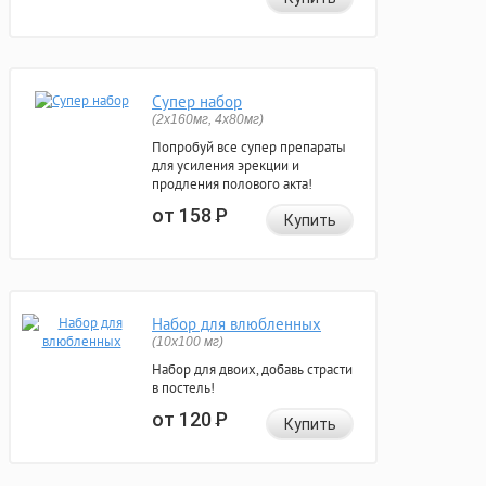
Супер набор
(2х160мг, 4х80мг)
Попробуй все супер препараты
для усиления эрекции и
продления полового акта!
от 158
Р
Купить
Набор для влюбленных
(10х100 мг)
Набор для двоих, добавь страсти
в постель!
от 120
Р
Купить