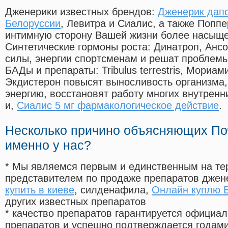
Дженерики известных брендов:
Дженерик дапо
Белоруссии
, Левитра и Сиалис, а также Попп
интимную сторону Вашей жизни более насыще
Синтетические гормоны роста
: Динатроп, Анс
силы, энергии спортсменам и решат проблем
БАДы и препараты:
Tribulus terrestris, Мориа
Экдистерон повысят выносливость организма,
энергию, восстановят работу многих внутренн
и,
Сиалис 5 мг фармакологическое действие
.
Несколько причино объясняющих По
именно у нас?
* Мы являемся первым и единственным на те
представителем по продаже препаратов дже
купить в киеве
, силденафила
,
Онлайн куплю 
других известных препаратов
* качество препаратов гарантируется офици
препаратов и успешно подтверждается годам