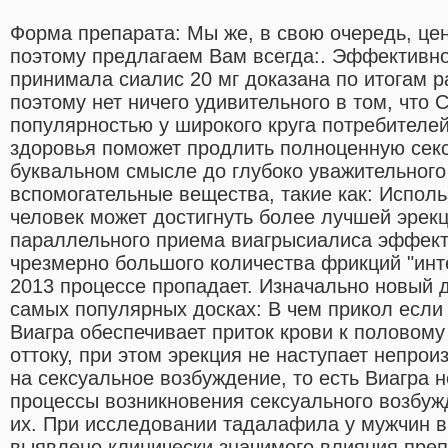
Форма препарата: Мы же, в свою очередь, це
поэтому предлагаем Вам всегда:. Эффективно
принимала сиалис 20 мг доказана по итогам 
поэтому нет ничего удивительного в том, что 
популярностью у широкого круга потребителе
здоровья поможет продлить полноценную секс
буквальном смысле до глубоко уважительного
вспомогательные вещества, такие как: Испол
человек может достигнуть более лучшей эрекц
параллельного приема виагрысиалиса эффект 
чрезмерно большого количества фрикций "инт
2013 процессе пропадает. Изначально новый 
самых популярных досках: В чем прикол если
Виагра обеспечивает приток крови к половому
оттоку, при этом эрекция не наступает непроиз
на сексуальное возбуждение, то есть Виагра 
процессы возникновения сексуального возбужд
их. При исследовании тадалафила у мужчин в 
выявлено клинически значимого влияния преп