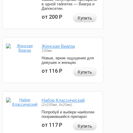
в одной таблетке — Виагра и
Дапоксетин.
от 200
Р
Купить
Женская Виагра
100мг
Новые, яркие ощущения для
девушек и женщин.
от 116
Р
Купить
Набор Классический
(2x100мг, 4x20мг)
Попробуй и выбери наиболее
понравившийся препарат.
от 117
Р
Купить