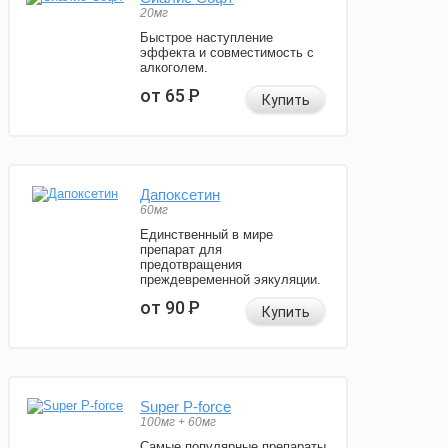
20мг
Быстрое наступление
эффекта и совместимость с
алкоголем.
от 65
Р
Купить
Дапоксетин
60мг
Единственный в мире
препарат для
предотвращения
преждевременной эякуляции.
от 90
Р
Купить
Super P-force
100мг + 60мг
Самые популярные препараты