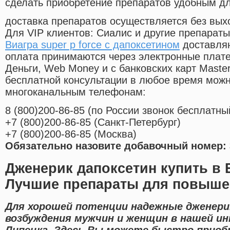
сделать приобретение препаратов удобным д
доставка препаратов осуществляется без вых
Для VIP клиентов: Сиалис и другие препараты
Виагра super p force с дапоксетином
доставляю
оплата принимаются через электронные плат
Деньги, Web Money и с банковских карт Master
бесплатной консультации в любое время мож
многоканальным телефонам:
8
(800
)200-86-85
(
по России звонок бесплатны
+7
(800
)200-86-85
(
Санкт-Петербург)
+7
(800
)200-86-85
(
Москва)
Обязательно назовите добавочный номер: 
Дженерик дапоксетин купить в
Лучшие препараты для повыше
Для хорошей потенции надежные дженери
возбуждения мужчин и женщин в нашей ин
Липецка. Здесь Вы можете быстро приобр