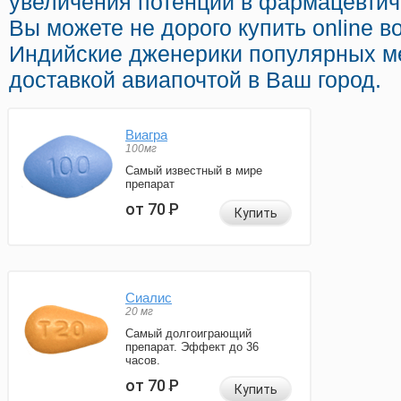
увеличения потенции в фармацевтиче
Вы можете не дорого купить online 
Индийские дженерики популярных м
доставкой авиапочтой в Ваш город.
Виагра
100мг
Самый известный в мире
препарат
от 70
Р
Купить
Сиалис
20 мг
Самый долгоиграющий
препарат. Эффект до 36
часов.
от 70
Р
Купить