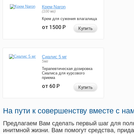
Крем Naron
(100 мг)
Крем для сужения влагалища
от 1500
Р
Купить
Сиалис 5 мг
5мг
Терапевтическая дозировка
Сиалиса для курсового
приема
от 60
Р
Купить
На пути к совершенству вместе с на
Предлагаем Вам сделать первый шаг для пол
инитмной жизни. Вам помогут средства, прид