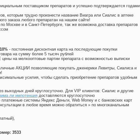
официальным поставщиком препаратов и успешно подтверждается годами
ов, которым трудно произнести название Виагра или Сиалис в аптеке
ого заказа любого препаратан на нашем сайте!
 по Москве и в Санкт-Петербурге, так же возможна доставка препаратов
ссом
 10%
- постоянная дисконтная карта на последующие покупки
товара на сумму более 5 тысяч рублей
цены на мелкооптовые партии препарата с возможностью выписки
различные АКЦИИ позволяющие покупать дженерики Левитры, Сиалиса и
!
ксимальные усилия, чтобы сделать приобретение препаратов удобным
ез выходных дней круглосуточно. Для VIP клиентов: Сиалис и другие
чима ли импотенция
доставляются круглосуточно
 платежные системы Яндекс Деньги, Web Money и с банковских карт
консультации в любое время можно обратиться
»
по многоканальным
латный),
омер: 3533