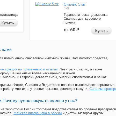
Сиалис 5 мг
5мг
 влагалища
Терапевтическая дозировка
Сиалиса для курсового
приема
Купить
от 60
Р
Купить
с нами
я полноценной счастливой инитмной жизни. Вам помогут средства,
инструкция по применению и отзывы
, Левитра и Сиалис, а также
торону Вашей жизни более насыщенной и яркой
п, Ансомон и Гетропин добавят силы, энергии спортсменам и решат
, Мориамин Форте, Guarana и Экдистерон повысят выносливость организма,
т работу многих внутренних органов, омолодят кожу, и,
Сила император
 Почему нужно покупать именно у нас?
на территории России торговым представителем по продаже препаратов
енафила
,
Женская виагра цена в россии
и дистрибьютором других