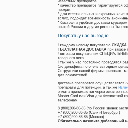
известных препаратов
* качество препаратов гарантируется 
продаж
* для стестинельных и скромных клиент
вслух, подойдет возможность анонимны
* быстрая и удобная доставка курьером
почтой России в другие регионы 1м кла
Покупать у нас выгодно
! каждому новому покупателю
СКИДКА
!
БЕСПЛАТНАЯ ДОСТАВКА
при заказе 
! оптовым покупателям СПЕЦИАЛЬНЫЕ 
товарного чека
! так же у нас постоянно проводятся 
Силденафила по очень выгодным ценам
Cотрудники нашей фирмы прилагают ма
для покупателей
доставка препаратов осуществляется б
препараты для потенции, а так же
Изле
оплата принимаются через электронные
Master Card или Visa для бесплатной 
телефонам:
8
(800
)200-86-85
(
по России звонок бесп
+7
(800
)200-86-85
(
Санкт-Петербург)
+7
(800
)200-86-85
(
Москва)
Обязательно назовите добавочный н