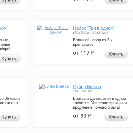
Купить
Купить
ном"
Набор "Три в одном"
)
(10x100мг, 20x20мг)
рных
Большой набор из 3-х
ления
препаратов.
аборе!
от 117
Р
Купить
Купить
Супер Виагра
100 + 60 мг
до 36 часов
Виагра и Дапоксетин в одной
ого акта в
таблетке. Усиление эрекции и
продление полового акта!
от 90
Р
Купить
Купить