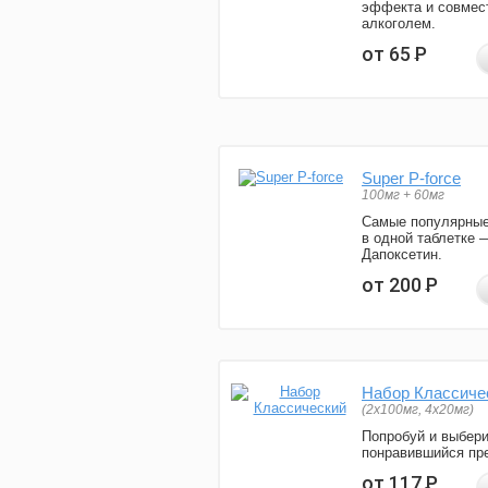
эффекта и совмес
алкоголем.
от 65
Р
Super P-force
100мг + 60мг
Самые популярные
в одной таблетке 
Дапоксетин.
от 200
Р
Набор Классиче
(2x100мг, 4x20мг)
Попробуй и выбер
понравившийся пре
от 117
Р