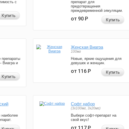
тимость с
препарат для
предотвращения
преждевременной эякуляции.
Купить
от 90
Р
Купить
Женская Виагра
100мг
 препараты
Новые, яркие ощущения для
— Виагра и
девушек и женщин.
от 116
Р
Купить
Купить
ский
Софт набор
(3x100мг, 3x20мг)
и наиболее
Выбери софт-препарат на
парат.
свой вкус!
от 117
Р