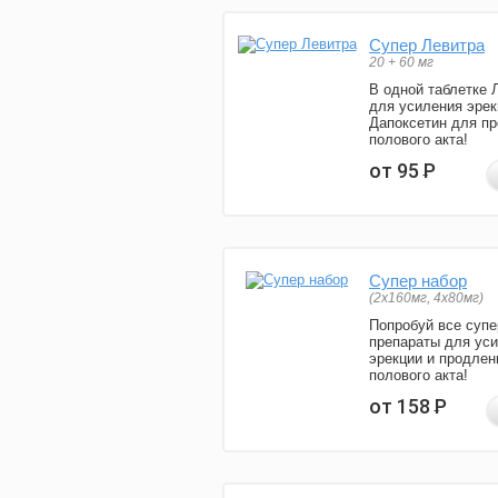
Супер Левитра
20 + 60 мг
В одной таблетке 
для усиления эрек
Дапоксетин для п
полового акта!
от 95
Р
Супер набор
(2х160мг, 4х80мг)
Попробуй все супе
препараты для ус
эрекции и продлен
полового акта!
от 158
Р