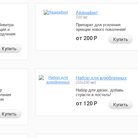
Аванафил
100 мг
Левитра
Препарат для усиления
ции и
эрекции нового поколения!
родления
от 200
Р
Купить
Купить
Набор для влюбленных
(10х100 мг)
р
Набор для двоих, добавь
иления
страсти в постель!
ия
от 120
Р
Купить
Купить