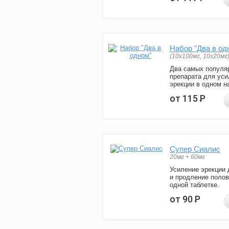
Набор "Два в од
(10x100мг, 10x20мг
Два самых популя
препарата для уси
эрекции в одном н
от 115
Р
Супер Сиалис
20мг + 60мг
Усиление эрекции 
и продление полов
одной таблетке.
от 90
Р