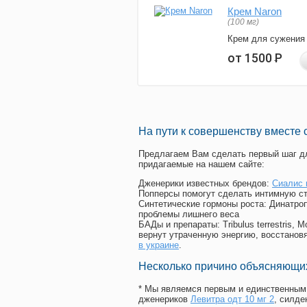
Крем Naron
(100 мг)
Крем для сужения
от 1500
Р
На пути к совершенству вместе 
Предлагаем Вам сделать первый шаг дл
придагаемые на нашем сайте:
Дженерики известных брендов:
Сиалис 
Попперсы помогут сделать интимную с
Синтетические гормоны роста
: Динатро
проблемы лишнего веса
БАДы и препараты:
Tribulus terrestris
вернут утраченную энергию, восстановя
в украине
.
Несколько причино объясняющих
* Мы являемся первым и единственным 
дженериков
Левитра одт 10 мг 2
, силд