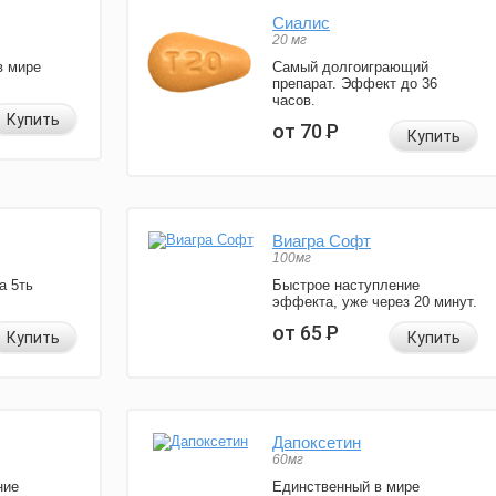
Сиалис
20 мг
в мире
Самый долгоиграющий
препарат. Эффект до 36
часов.
Купить
от 70
Р
Купить
Виагра Софт
100мг
а 5ть
Быстрое наступление
эффекта, уже через 20 минут.
от 65
Р
Купить
Купить
Дапоксетин
60мг
ние
Единственный в мире