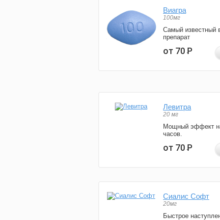
Виагра
100мг
Самый известный 
препарат
от 70
Р
Левитра
20 мг
Мощный эффект н
часов.
от 70
Р
Сиалис Софт
20мг
Быстрое наступле