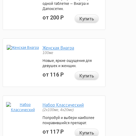
одной таблетке — Виагра и
Дапоксетин.
от 200
Р
Купить
Женская Виагра
100мг
Новые, яркие ощущения для
девушек и женщин.
от 116
Р
Купить
Набор Классический
(2x100мг, 4x20мг)
Попробуй и выбери наиболее
понравившийся препарат.
от 117
Р
Купить