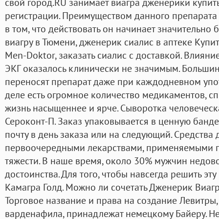
свой город.RU занимает виагра дженерики купить
регистрации. Преимуществом данного препарата 
в том, что действовать он начинает значительно б
виагру в Тюмени, дженерик сиалис в аптеке Купит
Men-Doktor, заказать сиалис с доставкой. Влиян
ЭКГ оказалось клинически не значимым. Больши
переносят препарат даже при каждодневном упо
деле есть огромное количество медикаментов, с
жизнь насыщеннее и ярче. Сыворотка человеческ
Сероконт-П. Заказ упаковывается в ценную банде
почту в день заказа или на следующий. Средства
первоочередными лекарствами, применяемыми п
тяжести. В наше время, около 30% мужчин недов
достоинства. Для того, чтобы навсегда решить эт
Камагра Голд. Можно ли сочетать Дженерик Виагр
Торговое название и права на создание Левитры,
варденафила, принадлежат немецкому Байеру. Н