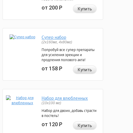
от 200
Р
Купить
Супер набор
(2х160мг, 4х80мг)
Попробуй все супер препараты
для усиления эрекции и
продления полового акта!
от 158
Р
Купить
Набор для влюбленных
(10х100 мг)
Набор для двоих, добавь страсти
в постель!
от 120
Р
Купить