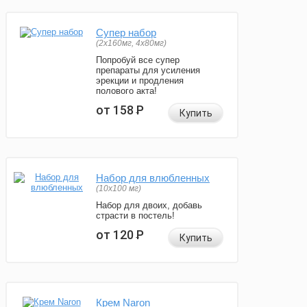
Супер набор
(2х160мг, 4х80мг)
Попробуй все супер
препараты для усиления
эрекции и продления
полового акта!
от 158
Р
Купить
Набор для влюбленных
(10х100 мг)
Набор для двоих, добавь
страсти в постель!
от 120
Р
Купить
Крем Naron