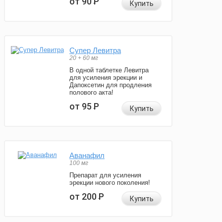
от 90
Р
Купить
Супер Левитра
20 + 60 мг
В одной таблетке Левитра
для усиления эрекции и
Дапоксетин для продления
полового акта!
от 95
Р
Купить
Аванафил
100 мг
Препарат для усиления
эрекции нового поколения!
от 200
Р
Купить