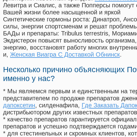
Левитра и Сиалис, а также Попперсы помогут
Вашей жизни более насыщенной и яркой
Синтетические гормоны роста
: Динатроп, Анс
силы, энергии спортсменам и решат проблем
БАДы и препараты:
Tribulus terrestris, Мориа
Экдистерон повысят выносливость организма,
энергию, восстановят работу многих внутренн
и,
Женская Виагра С Доставкой Обнинск
.
Несколько причино объясняющих По
именно у нас?
* Мы являемся первым и единственным на те
представителем по продаже препаратов дже
дапоксетин
, силденафила
,
Где Заказать Дапо
дистрибьютором других известных препарато
* качество препаратов гарантируется офици
препаратов и успешно подтверждается годам
* для стестинельных и скромных клиентов, ко