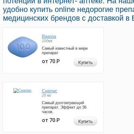
потенции в интернет- аптеке. На на
удобно купить online недорогие пре
медицинских брендов с доставкой в 
Виагра
100мг
Самый известный в мире
препарат
от 70
Р
Купить
Сиалис
20 мг
Самый долгоиграющий
препарат. Эффект до 36
часов.
от 70
Р
Купить