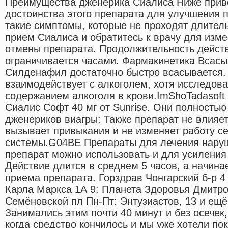
Преимущества дженерика Сиалиса Ниже прив
достоинства этого препарата для улучшения 
такие симптомы, которые не проходят длител
прием Сиалиса и обратитесь к врачу для изм
отмены препарата. Продолжительность дейст
ограничивается часами. Фармакинетика Всас
Силденафил достаточно быстро всасывается.
взаимодействует с алкоголем, хотя исследов
содержанием алкоголя в крови.ImShoTadasoft
Сиалис Софт 40 мг от Sunrise. Они полность
дженериков виагры: Также препарат не влияе
вызывает привыкания и не изменяет работу с
системы.G04BE Препараты для лечения наруш
препарат можно использовать и для усиления
Действие длится в среднем 5 часов, а начина
приема препарата. Горздрав Чонгарский б-р 4
Карла Маркса 1А 9: Планета Здоровья Дмитро
Семёновской пл Пн-Пт: Энтузиастов, 13 и ещё
Занимались этим почти 40 минут и без осечек
когда средство кончилось и мы уже хотели по