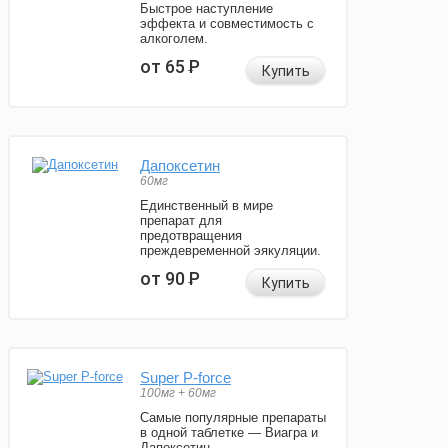
Быстрое наступление
эффекта и совместимость с
алкоголем.
от 65
Р
Купить
Дапоксетин
60мг
Единственный в мире
препарат для
предотвращения
преждевременной эякуляции.
от 90
Р
Купить
Super P-force
100мг + 60мг
Самые популярные препараты
в одной таблетке — Виагра и
Дапоксетин.