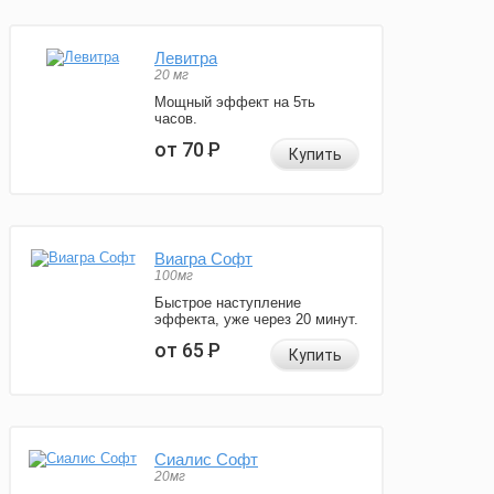
Левитра
20 мг
Мощный эффект на 5ть
часов.
от 70
Р
Купить
Виагра Софт
100мг
Быстрое наступление
эффекта, уже через 20 минут.
от 65
Р
Купить
Сиалис Софт
20мг