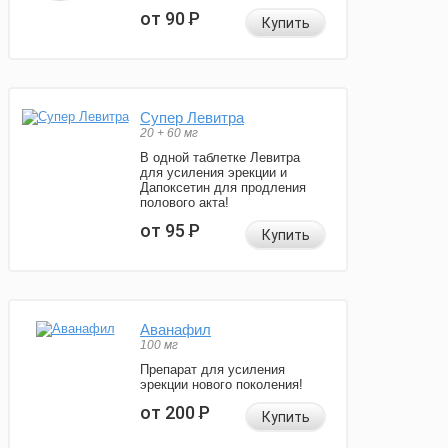
от 90
Р
Купить
Супер Левитра
20 + 60 мг
В одной таблетке Левитра
для усиления эрекции и
Дапоксетин для продления
полового акта!
от 95
Р
Купить
Аванафил
100 мг
Препарат для усиления
эрекции нового поколения!
от 200
Р
Купить