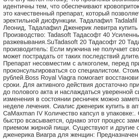
идентичны тем, что обеспечивают кровоприток
это качественный препарат, который позволяе
эректильной дисфункции. Тадалафил Tadalafil
Леонид, Тадалафил Дженерик левитра купить 
Производство: Tadasoft Тадасофт 40 Усиленн
разжевывания.SuTadasoft 20 Тадасофт 20 Тад
производитель: Если мужчина не получает св
может пострадать от таких последствий длите
Препарат несовместим с алкоголем, перед п
проконсультироваться со специалистом. Стои
рублей.Boss Royal Viagra помогает восстанови
сроки. Для активного действия достаточно пр
до полового акта и наслаждаться уверенной 
изменения в состоянии ресничек можно замети
неделе лечения. Сиалис дженерик купить в ап
CaMaxman IV Количество капсул в упаковке:.
быстро всасывается, однако этот процесс зам
приемом жирной пищи. Существуют и другие 
дженерика Виагра для женщин: Предназначен