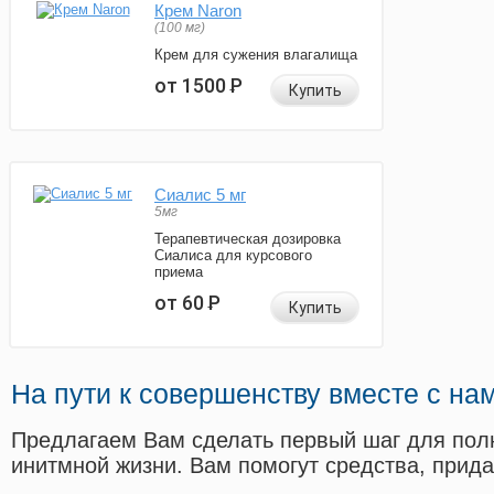
Крем Naron
(100 мг)
Крем для сужения влагалища
от 1500
Р
Купить
Сиалис 5 мг
5мг
Терапевтическая дозировка
Сиалиса для курсового
приема
от 60
Р
Купить
На пути к совершенству вместе с на
Предлагаем Вам сделать первый шаг для пол
инитмной жизни. Вам помогут средства, прид