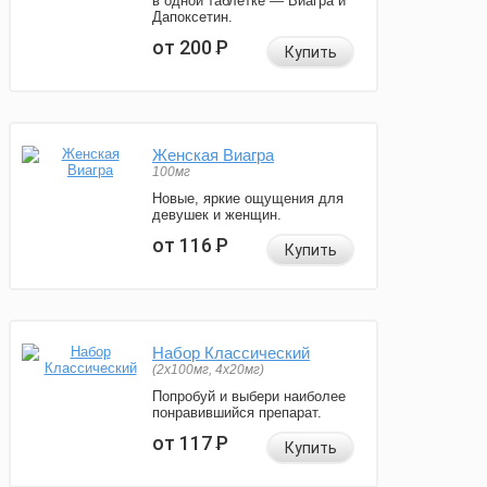
в одной таблетке — Виагра и
Дапоксетин.
от 200
Р
Купить
Женская Виагра
100мг
Новые, яркие ощущения для
девушек и женщин.
от 116
Р
Купить
Набор Классический
(2x100мг, 4x20мг)
Попробуй и выбери наиболее
понравившийся препарат.
от 117
Р
Купить