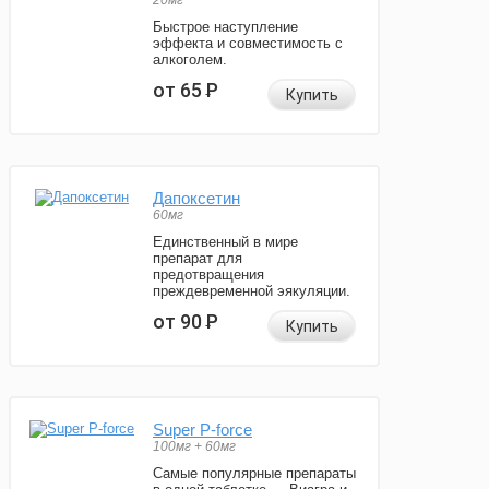
20мг
Быстрое наступление
эффекта и совместимость с
алкоголем.
от 65
Р
Купить
Дапоксетин
60мг
Единственный в мире
препарат для
предотвращения
преждевременной эякуляции.
от 90
Р
Купить
Super P-force
100мг + 60мг
Самые популярные препараты