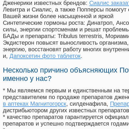
Дженерики известных брендов:
Сиалис заказа
Левитра и Сиалис, а также Попперсы помогут
Вашей жизни более насыщенной и яркой
Синтетические гормоны роста
: Динатроп, Анс
силы, энергии спортсменам и решат проблем
БАДы и препараты:
Tribulus terrestris, Мориа
Экдистерон повысят выносливость организма,
энергию, восстановят работу многих внутренн
и,
Дапоксетин фото таблеток
.
Несколько причино объясняющих По
именно у нас?
* Мы являемся первым и единственным на те
представителем по продаже препаратов дже
в аптеках Магнитогорск
, силденафила
,
Препар
дистрибьютором других известных препарато
* качество препаратов гарантируется офици
препаратов и успешно подтверждается годам