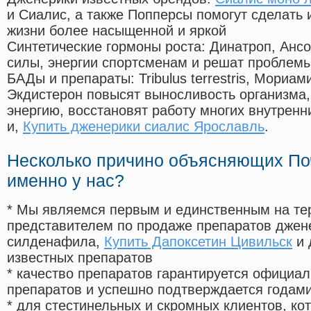
и Сиалис, а также Попперсы помогут сделать
жизни более насыщенной и яркой
Синтетические гормоны роста
: Динатроп, Анс
силы, энергии спортсменам и решат проблем
БАДы и препараты:
Tribulus terrestris, Мориа
Экдистерон повысят выносливость организма,
энергию, восстановят работу многих внутренн
и,
Купить дженерики сиалис Ярославль
.
Несколько причино объясняющих По
именно у нас?
* Мы являемся первым и единственным на те
представителем по продаже препаратов дже
силденафила
,
Купить Дапоксетин Цивильск
и 
известных препаратов
* качество препаратов гарантируется офици
препаратов и успешно подтверждается годам
* для стестинельных и скромных клиентов, ко