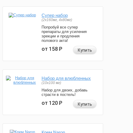
Супер набор
(2х160мг, 4х80мг)
Попробуй все супер
препараты для усиления
эрекции и продления
полового акта!
от 158
Р
Купить
Набор для влюбленных
(10х100 мг)
Набор для двоих, добавь
страсти в постель!
от 120
Р
Купить
Крем Naron