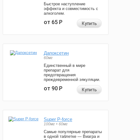
Быстрое наступление
эффекта и совместимость с
алкоголем.
от 65
Р
Купить
Дапоксетин
60мг
Единственный в мире
препарат для
предотвращения
преждевременной эякуляции.
от 90
Р
Купить
Super P-force
100мг + 60мг
Самые популярные препараты
в одной таблетке — Виагра и