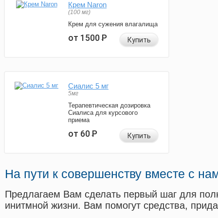
Крем Naron
(100 мг)
Крем для сужения влагалища
от 1500
Р
Купить
Сиалис 5 мг
5мг
Терапевтическая дозировка
Сиалиса для курсового
приема
от 60
Р
Купить
На пути к совершенству вместе с на
Предлагаем Вам сделать первый шаг для пол
инитмной жизни. Вам помогут средства, прид