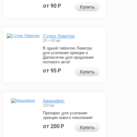
от 90
Р
Купить
Супер Левитра
20 + 60 мг
В одной таблетке Левитра
для усиления эрекции и
Дапоксетин для продления
полового акта!
от 95
Р
Купить
Аванафил
100 мг
Препарат для усиления
эрекции нового поколения!
от 200
Р
Купить