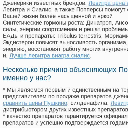
Дженерики известных брендов:
Левитра цена 
Левитра и Сиалис, а также Попперсы помогут
Вашей жизни более насыщенной и яркой
Синтетические гормоны роста
: Динатроп, Анс
силы, энергии спортсменам и решат проблем
БАДы и препараты:
Tribulus terrestris, Мориа
Экдистерон повысят выносливость организма,
энергию, восстановят работу многих внутренн
и,
Лучше левитра виагра сиалис
.
Несколько причино объясняющих По
именно у нас?
* Мы являемся первым и единственным на те
представителем по продаже препаратов дже
сравнить цены Пушкино
, силденафила
,
Левитр
дистрибьютором других известных препарато
* качество препаратов гарантируется офици
препаратов и успешно подтверждается годам