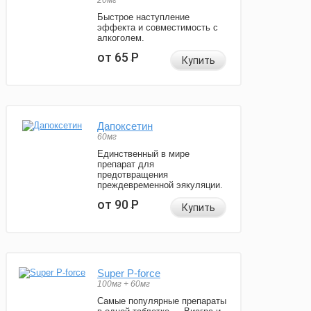
20мг
Быстрое наступление
эффекта и совместимость с
алкоголем.
от 65
Р
Купить
Дапоксетин
60мг
Единственный в мире
препарат для
предотвращения
преждевременной эякуляции.
от 90
Р
Купить
Super P-force
100мг + 60мг
Самые популярные препараты