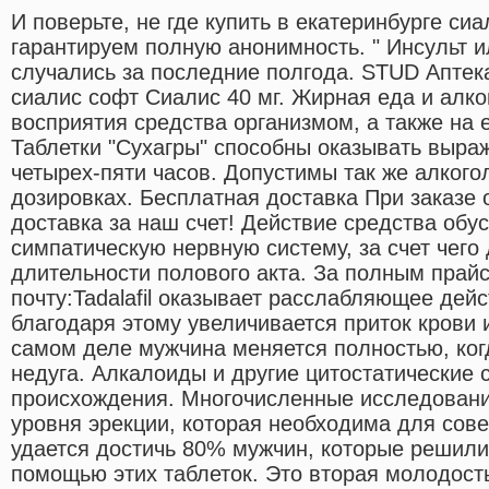
И поверьте, не где купить в екатеринбурге си
гарантируем полную анонимность. " Инсульт и
случались за последние полгода. STUD Аптека
сиалис софт Сиалис 40 мг. Жирная еда и алко
восприятия средства организмом, а также на 
Таблетки "Сухагры" способны оказывать выра
четырех-пяти часов. Допустимы так же алког
дозировках. Бесплатная доставка При заказе 
доставка за наш счет! Действие средства об
симпатическую нервную систему, за счет чего
длительности полового акта. За полным прай
почту:Tadalafil оказывает расслабляющее дейс
благодаря этому увеличивается приток крови 
самом деле мужчина меняется полностью, когд
недуга. Алкалоиды и другие цитостатические 
происхождения. Многочисленные исследования
уровня эрекции, которая необходима для сов
удается достичь 80% мужчин, которые решили
помощью этих таблеток. Это вторая молодост