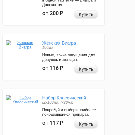
в одной таблетке — Виагра и
Дапоксетин.
от 200
Р
Купить
Женская Виагра
100мг
Новые, яркие ощущения для
девушек и женщин.
от 116
Р
Купить
Набор Классический
(2x100мг, 4x20мг)
Попробуй и выбери наиболее
понравившийся препарат.
от 117
Р
Купить