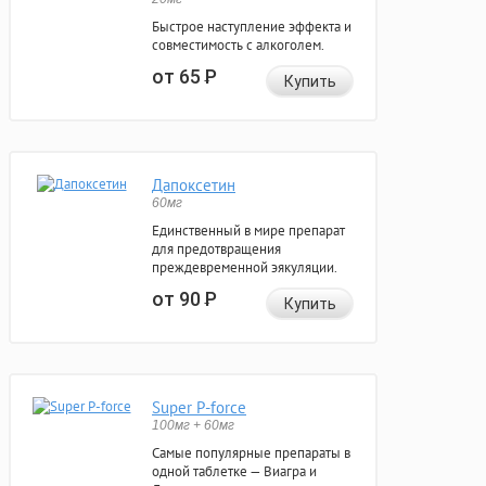
Быстрое наступление эффекта и
совместимость с алкоголем.
от 65
Р
Купить
Дапоксетин
60мг
Единственный в мире препарат
для предотвращения
преждевременной эякуляции.
от 90
Р
Купить
Super P-force
100мг + 60мг
Самые популярные препараты в
одной таблетке — Виагра и