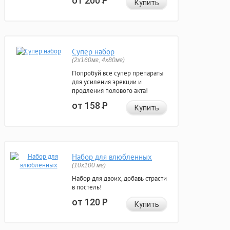
от 200
Р
Купить
Супер набор
(2х160мг, 4х80мг)
Попробуй все супер препараты
для усиления эрекции и
продления полового акта!
от 158
Р
Купить
Набор для влюбленных
(10х100 мг)
Набор для двоих, добавь страсти
в постель!
от 120
Р
Купить