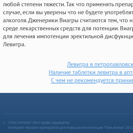
любой степени тяжести. Так что применять препа
случае, если вы уверены что не будете употребля
алкоголя. Дженерики Виагры считаются тем, что 
среде лекарственных средств для потенции. Виаг
для лечения импотенции эректильной дисфукнц
Левитра.
Левитра в петропавловск
Наличие таблетки левитра в ап
С чем не рекомендуется прини
«Моя Аптека» | Все права защищены
Интернет-магазин препаратов для повышения потенции “Моя аптека” 201