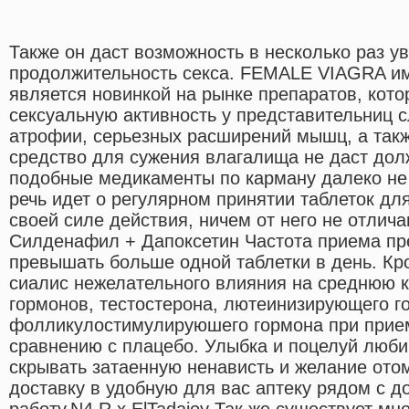
Также он даст возможность в несколько раз у
продолжительность секса. FEMALE VIAGRA и
является новинкой на рынке препаратов, кот
сексуальную активность у представительниц с
атрофии, серьезных расширений мышц, а такж
средство для сужения влагалища не даст дол
подобные медикаменты по карману далеко не 
речь идет о регулярном принятии таблеток дл
своей силе действия, ничем от него не отлич
Силденафил + Дапоксетин Частота приема пр
превышать больше одной таблетки в день. Кро
сиалис нежелательного влияния на среднюю 
гормонов, тестостерона, лютеинизирующего г
фолликулостимулируюшего гормона при прие
сравнению с плацебо. Улыбка и поцелуй люб
скрывать затаенную ненависть и желание ото
доставку в удобную для вас аптеку рядом с д
работу.N4 R x ElTadajoy Так же существует м