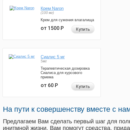
Крем Naron
(100 мг)
Крем для сужения влагалища
от 1500
Р
Купить
Сиалис 5 мг
5мг
Терапевтическая дозировка
Сиалиса для курсового
приема
от 60
Р
Купить
На пути к совершенству вместе с на
Предлагаем Вам сделать первый шаг для пол
инитмной жизни. Вам помогут средства, прид