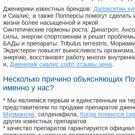
Дженерики известных брендов:
Дапоксетин ку
и Сиалис, а также Попперсы помогут сделать
жизни более насыщенной и яркой
Синтетические гормоны роста
: Динатроп, Анс
силы, энергии спортсменам и решат проблем
БАДы и препараты:
Tribulus terrestris, Мориа
Экдистерон повысят выносливость организма,
энергию, восстановят работу многих внутренн
и,
Дженерик сиалис софт отзывы цена
.
Несколько причино объясняющих По
именно у нас?
* Мы являемся первым и единственным на те
представителем по продаже препаратов дже
Мурманске
, силденафила
,
Когда появился си
других известных препаратов
* качество препаратов гарантируется офици