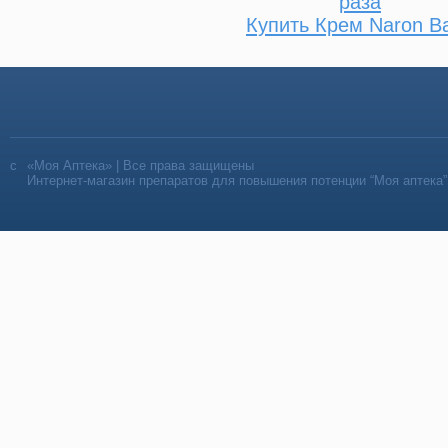
раза
Купить Крем Naron В
«Моя Аптека» | Все права защищены
Интернет-магазин препаратов для повышения потенции “Моя аптека”