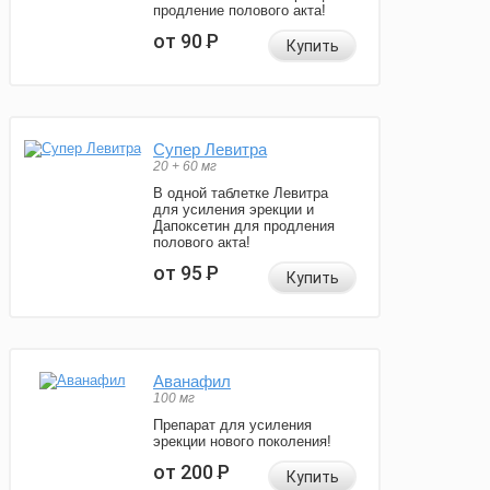
продление полового акта!
от 90
Р
Купить
Супер Левитра
20 + 60 мг
В одной таблетке Левитра
для усиления эрекции и
Дапоксетин для продления
полового акта!
от 95
Р
Купить
Аванафил
100 мг
Препарат для усиления
эрекции нового поколения!
от 200
Р
Купить