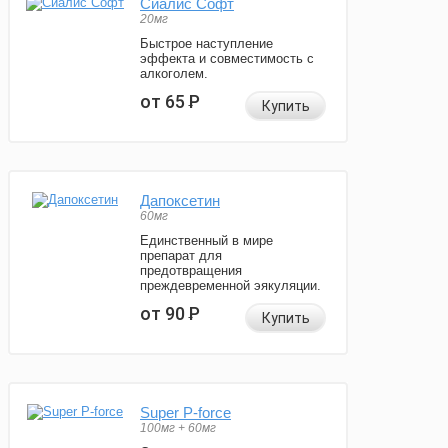
Сиалис Софт
20мг
Быстрое наступление
эффекта и совместимость с
алкоголем.
от 65
Р
Купить
Дапоксетин
60мг
Единственный в мире
препарат для
предотвращения
преждевременной эякуляции.
от 90
Р
Купить
Super P-force
100мг + 60мг